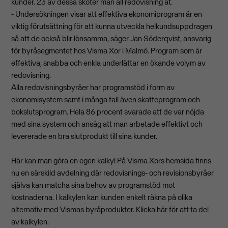
kunder. 23 av dessa sköter man all redovisning åt.
- Undersökningen visar att effektiva ekonomiprogram är en
viktig förutsättning för att kunna utveckla helkundsuppdragen
så att de också blir lönsamma, säger Jan Söderqvist, ansvarig
för byråsegmentet hos Visma Xor i Malmö. Program som är
effektiva, snabba och enkla underlättar en ökande volym av
redovisning.
Alla redovisningsbyråer har programstöd i form av
ekonomisystem samt i många fall även skatteprogram och
bokslutsprogram. Hela 86 procent svarade att de var nöjda
med sina system och ansåg att man arbetade effektivt och
levererade en bra slutprodukt till sina kunder.
Här kan man göra en egen kalkyl På Visma Xors hemsida finns
nu en särskild avdelning där redovisnings- och revisionsbyråer
själva kan matcha sina behov av programstöd mot
kostnaderna. I kalkylen kan kunden enkelt räkna på olika
alternativ med Vismas byråprodukter. Klicka här för att ta del
av kalkylen.