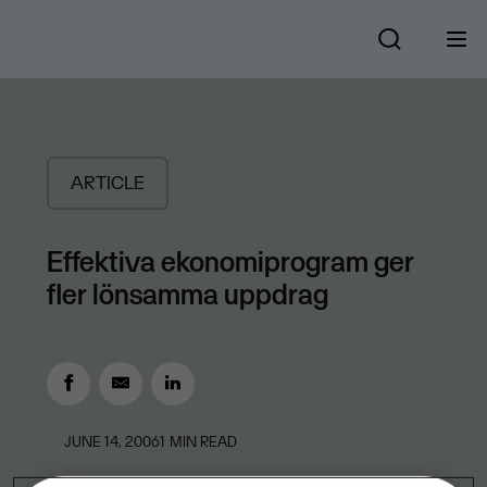
ARTICLE
Effektiva ekonomiprogram ger
fler lönsamma uppdrag
JUNE 14, 2006
1
MIN READ