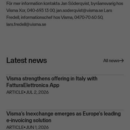
För mer information kontakta Jan Söderqvist, byråansvarig hos
Visma Xor, 040-693 13 00,
jan.soderqvist@visma.se
Lars
Fredell, informationschef hos Visma, 0470-70 60 50,
lars.fredell@visma.se
Latest news
All news
Visma strengthens offering in Italy with
FatturaElettronica App
ARTICLE
⏵
JUL 2, 2026
Visma’s Inexchange emerges as Europe's leading
e-invoicing solution
ARTICLE
⏵
JUN 1, 2026