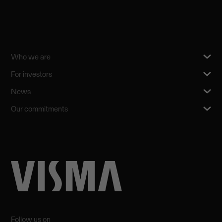
Who we are
For investors
News
Our commitments
Follow us on