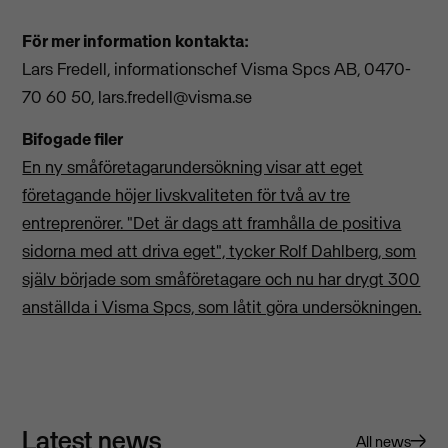
För mer information kontakta:
Lars Fredell, informationschef Visma Spcs AB, 0470-
70 60 50,
lars.fredell@visma.se
Bifogade filer
En ny småföretagarundersökning visar att eget
företagande höjer livskvaliteten för två av tre
entreprenörer. "Det är dags att framhålla de positiva
sidorna med att driva eget", tycker Rolf Dahlberg, som
själv började som småföretagare och nu har drygt 300
anställda i Visma Spcs, som låtit göra undersökningen.
Latest news
All news