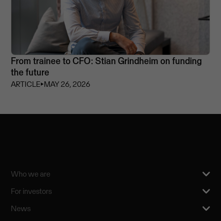
From trainee to CFO: Stian Grindheim on funding
the future
ARTICLE
⏵
MAY 26, 2026
Who we are
For investors
News