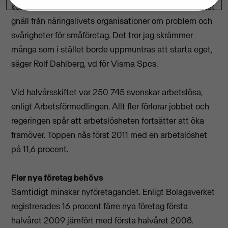
kommer sällan fram i debatten. Däremot är det mycket
gnäll från näringslivets organisationer om problem och
svårigheter för småföretag. Det tror jag skrämmer
många som i stället borde uppmuntras att starta eget,
säger Rolf Dahlberg, vd för Visma Spcs.
Vid halvårsskiftet var 250 745 svenskar arbetslösa,
enligt Arbetsförmedlingen. Allt fler förlorar jobbet och
regeringen spår att arbetslösheten fortsätter att öka
framöver. Toppen nås först 2011 med en arbetslöshet
på 11,6 procent.
Fler nya företag behövs
Samtidigt minskar nyföretagandet. Enligt Bolagsverket
registrerades 16 procent färre nya företag första
halvåret 2009 jämfört med första halvåret 2008.