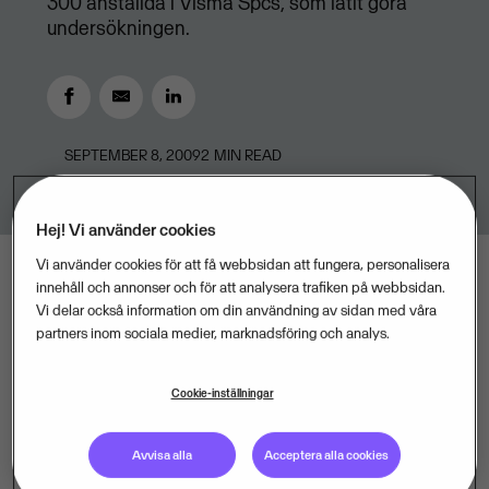
300 anställda i Visma Spcs, som låtit göra
undersökningen.
SEPTEMBER 8, 2009
2
MIN READ
Hej! Vi använder cookies
Vi använder cookies för att få webbsidan att fungera, personalisera
innehåll och annonser och för att analysera trafiken på webbsidan.
Vi delar också information om din användning av sidan med våra
Två tredjedelar av Sveriges småföretagare, 65
partners inom sociala medier, marknadsföring och analys.
procent, anser att företagandet har höjt deras
livskvalitet. Det visar en ny undersökning som
Cookie-inställningar
programvaruföretaget Visma Spcs låtit göra.
Avvisa alla
Acceptera alla cookies
- De positiva sidorna av det egna företagandet