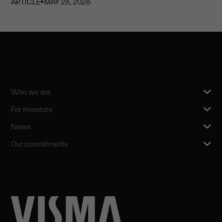
ARTICLE
⏵
MAY 26, 2026
Who we are
For investors
News
Our commitments