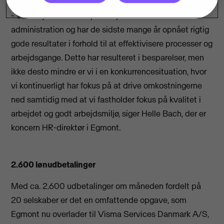
- Vi arbejder løbende på at optimere vores
administration og har de sidste mange år opnået rigtig
gode resultater i forhold til at effektivisere processer og
arbejdsgange. Dette har resulteret i besparelser, men
ikke desto mindre er vi i en konkurrencesituation, hvor
vi kontinuerligt har fokus på at drive omkostningerne
ned samtidig med at vi fastholder fokus på kvalitet i
arbejdet og godt arbejdsmiljø, siger Helle Bach, der er
koncern HR-direktør i Egmont.
2.600 lønudbetalinger
Med ca. 2.600 udbetalinger om måneden fordelt på
20 selskaber er det en omfattende opgave, som
Egmont nu overlader til Visma Services Danmark A/S,