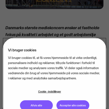
Danmarks største mediekoncern ønsker at fastholde
fokus på kvalitet i arbejdet og et godt arbejdsmiljø
samtidig med at de konstant arbejder på at
effektivisere processer og nedbringe omkostningerne.
Vi bruger cookies
Det er baggrunden for, at Egmont nu har valgt at
Vi bruger cookies til, at få vores hjemmeside til at virke ordentligt,
outsource lønfunktionen til en af Nordens største
personalisere indhold og reklamer, tilbyde funktioner i forhold til
sociale medier og analysere vores traffik. Vi deler også information
aktører på området
vedrørende din brug af vores hjemmeside på vores sociale medier,
i reklamer og med analytiske samarbejdspartnere.
Egmont-koncernen, der bl.a. ejer Nordisk Film, Norsk
TV2 samt en række magasiner og ugeblade i
Cookie - indstillinger
Skandinavien, har netop valgt at outsource
lønfunktionen for koncernens 20 selskaber i Danmark
til Visma Services Danmark A/S.
Afvis alle
Accepter alle cookies