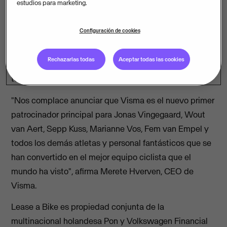
estudios para marketing.
sin precedentes en las Grandes Vueltas, el Team
Jumbo-Visma continuará como Team Visma | Lease a
Configuración de cookies
Bike. Después de cinco años como segundo
patrocinador principal, Visma será el primer
Rechazarlas todas
Aceptar todas las cookies
patrocinador principal del equipo a partir de la
temporada 2024.
"Nos complace anunciar que Visma es el nuevo primer
patrocinador principal para Jonas Vingegaard, Wout
van Aert, Sepp Kuss, Marianne Vos, Fem van Empel y
todos los demás atletas y personal fantásticos que se
han convertido en el mejor equipo ciclista que el
mundo ha visto", afirma Merete Hverven, CEO de
Visma.
Lease a Bike es propiedad conjunta de la
multinacional holandesa Pon y Volkswagen Financial