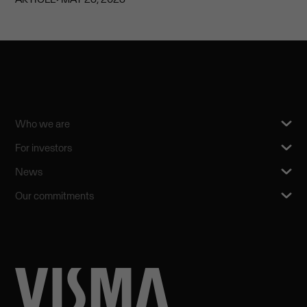
Who we are
For investors
News
Our commitments