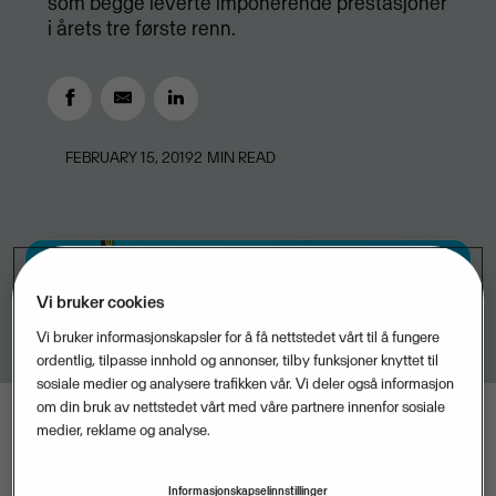
som begge leverte imponerende prestasjoner
i årets tre første renn.
FEBRUARY 15, 2019
2
MIN READ
Vi bruker cookies
Vi bruker informasjonskapsler for å få nettstedet vårt til å fungere
ordentlig, tilpasse innhold og annonser, tilby funksjoner knyttet til
sosiale medier og analysere trafikken vår. Vi deler også informasjon
om din bruk av nettstedet vårt med våre partnere innenfor sosiale
medier, reklame og analyse.
Informasjonskapselinnstillinger