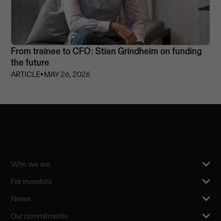
From trainee to CFO: Stian Grindheim on funding
the future
ARTICLE
⏵
MAY 26, 2026
Who we are
For investors
News
Our commitments