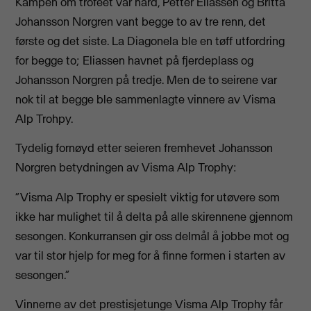
Kampen om trofeet var hard, Petter Eliassen og Britta
Johansson Norgren vant begge to av tre renn, det
første og det siste. La Diagonela ble en tøff utfordring
for begge to; Eliassen havnet på fjerdeplass og
Johansson Norgren på tredje. Men de to seirene var
nok til at begge ble sammenlagte vinnere av Visma
Alp Trohpy.
Tydelig fornøyd etter seieren fremhevet Johansson
Norgren betydningen av Visma Alp Trophy:
“Visma Alp Trophy er spesielt viktig for utøvere som
ikke har mulighet til å delta på alle skirennene gjennom
sesongen. Konkurransen gir oss delmål å jobbe mot og
var til stor hjelp for meg for å finne formen i starten av
sesongen.”
Vinnerne av det prestisjetunge Visma Alp Trophy får