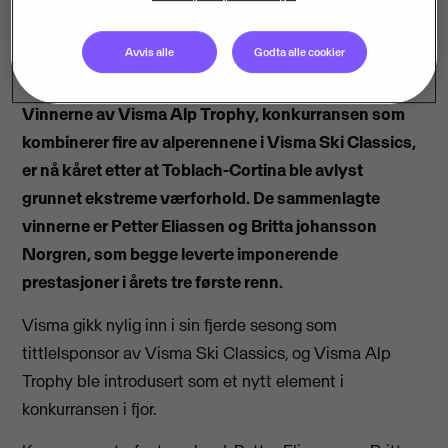
Avvis alle
Godta alle cookier
Vinnerne av Visma Alp Trophy, konkurransen som
kombinerer fire av alperennene i Visma Ski Classics,
er nå kåret etter at Toblach-Cortina ble avlyst
grunnet ekstreme værforhold. De sammenlagte
vinnerne er Petter Eliassen og Britta johansson
Norgren, som begge leverte imponerende
prestasjoner i årets tre første renn.
Visma gikk nylig inn i sin fjerde sesong som
tittlelsponsor av Visma Ski Classics, og Visma Alp
Trophy ble introdusert som et nytt element i
konkurransen i fjor.