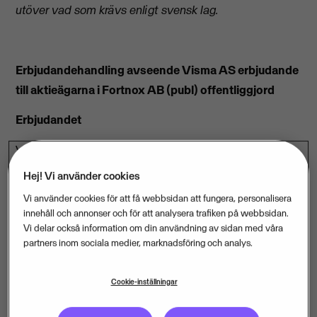
utöver vad som krävs enligt svensk lag.
Erbjudandehandling avseende Visma AS erbjudande
till aktieägarna i
Fortnox AB (publ) offentliggjord
Erbjudandet
Visma AS (”
Visma”
) offentliggjorde den 14 mars 2016
ett rekommenderat offentligt kontanterbjudande till
Hej! Vi använder cookies
aktieägarna och teckningsoptionsinnehavarna i
Vi använder cookies för att få webbsidan att fungera, personalisera
Fortnox AB (publ) (”
Fortnox”
eller
”Bolaget”
) att
innehåll och annonser och för att analysera trafiken på webbsidan.
överlåta samtliga aktier i Fortnox till Visma för 24
Vi delar också information om din användning av sidan med våra
partners inom sociala medier, marknadsföring och analys.
kronor per aktie och samtliga teckningsoptioner till
Visma för 8,66 kronor per teckningsoption
Cookie-inställningar
(”Erbjudandet”)1.
Aktierna i Fortnox är upptagna till
handel på NGM Nordic MTF.