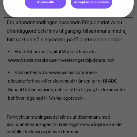
Avvisa alla
Acceptera alla cookies
Erbjudandehandlingen
Erbjudandehandlingen avseende Erbjudandet är nu
offentliggjord och finns tillgänglig, tillsammans med ej
förtryckt anmälningssedel, på följande webbplatser:
Handelsbanken Capital Markets hemsida:
www.handelsbanken.se/investeringserbjudande; och
Vismas hemsida: www.visma.com/press-
releases/fortnox-offer-document/ (länken tar er till ABG
Sundal Collier hemsida, och för att få tillgång till dokumentet
behöver ni gå ned till Visma logotypen).
Förtryckt anmälningssedel sänds ut tillsammans med
erbjudandehandlingen till direktregistrerade ägare av aktier
och/eller teckningsoptioner i Fortnox.