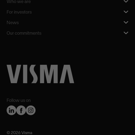
Who we are
For investors
News
Our commitments
Follow us on
©️ 2026 Visma