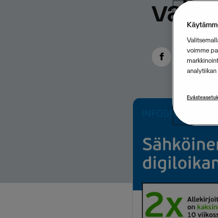
valta
Käytämme
Valitsemall
voimme para
markkinoin
analytiika
Evästeasetuk