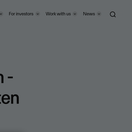
For investors
Work with us
News
 -
ten