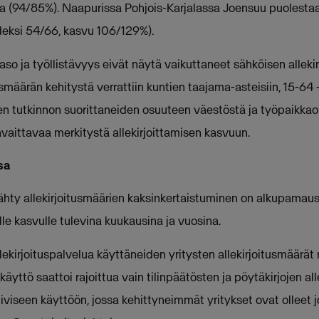
a (94/85%). Naapurissa Pohjois-Karjalassa Joensuu puolest
eksi 54/66, kasvu 106/129%).
so ja työllistävyys eivät näytä vaikuttaneet sähköisen alleki
usmäärän kehitystä verrattiin kuntien taajama-asteisiin, 15-64
en tutkinnon suorittaneiden osuuteen väestöstä ja työpaikka
havaittavaa merkitystä allekirjoittamisen kasvuun.
sa
hty allekirjoitusmäärien kaksinkertaistuminen on alkupamau
lle kasvulle tulevina kuukausina ja vuosina.
lekirjoituspalvelua käyttäneiden yritysten allekirjoitusmäärä
yttö saattoi rajoittua vain tilinpäätösten ja pöytäkirjojen all
atiiviseen käyttöön, jossa kehittyneimmät yritykset ovat olleet 