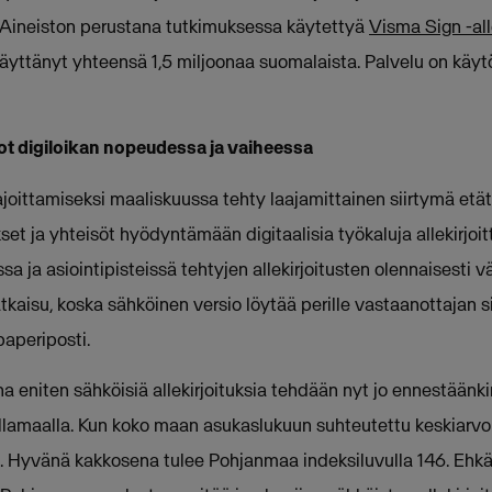
 Aineiston perustana tutkimuksessa käytettyä
Visma Sign -all
äyttänyt yhteensä 1,5 miljoonaa suomalaista. Palvelu on kä
t digiloikan nopeudessa ja vaiheessa
ajoittamiseksi maaliskuussa tehty laajamittainen siirtymä etä
kset ja yhteisöt hyödyntämään digitaalisia työkaluja allekirjoi
ssa ja asiointipisteissä tehtyjen allekirjoitusten olennaisesti
atkaisu, koska sähköinen versio löytää perille vastaanottajan s
paperiposti.
a eniten sähköisiä allekirjoituksia tehdään nyt jo ennestäänk
ellamaalla. Kun koko maan asukaslukuun suhteutettu keskiarvo
 Hyvänä kakkosena tulee Pohjanmaa indeksiluvulla 146. Ehkä