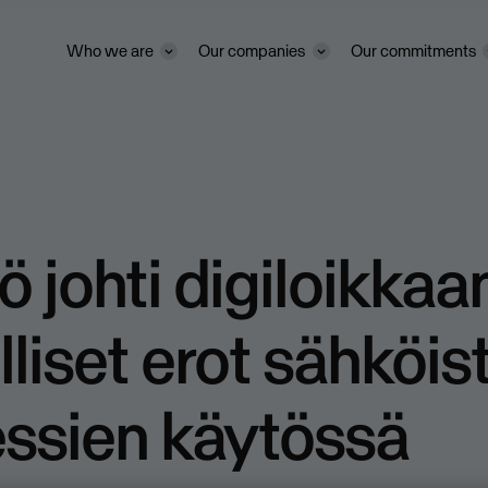
Who we are
Our companies
Our commitments
ö johti digiloikkaan
lliset erot sähköis
ssien käytössä