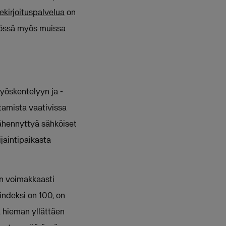
ekirjoituspalvelua
on
ytössä myös muissa
työskentelyyn ja -
ttamista vaativissa
 vähennyttyä sähköiset
ijaintipaikasta
in voimakkaasti
indeksi on 100, on
 hieman yllättäen