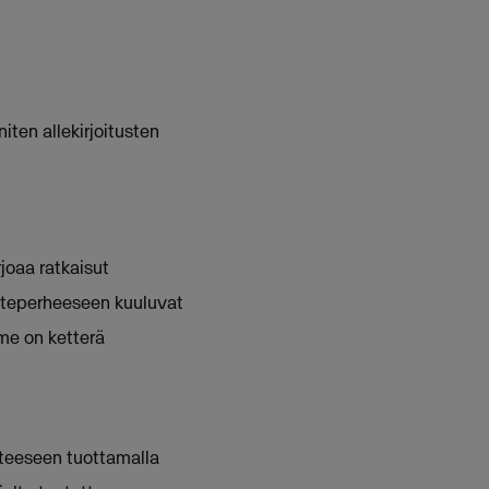
iten allekirjoitusten
joaa ratkaisut
uoteperheeseen kuuluvat
me on ketterä
nteeseen tuottamalla