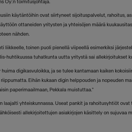
ns Oy:n toimitusjohtaja.
usiin käytäntöihin ovat siirtyneet sijoituspalvelut, rahoitus, 
käyttöön ottaneiden yritysten ja yhteisöjen määrä kuukausitaso
uoteen nähden.
 liikkeelle, toinen puoli pienellä viipeellä esimerkiksi järjes
is-huhtikuussa tuhatkunta uutta yritystä sai allekirjoitukset 
y huima digikasvuloikka, ja se tulee kantamaan kaiken kokoisii
ta riippumatta. Eihän kukaan digin helppouden ja nopeuden m
aisin paperimaailmaan, Pekkala muistuttaa."
laajalti yhteiskunnassa. Useat pankit ja rahoitusyhtiöt ovat
ähköisesti allekirjoitettujen asiakirjojen käsittely on sujuvaa 