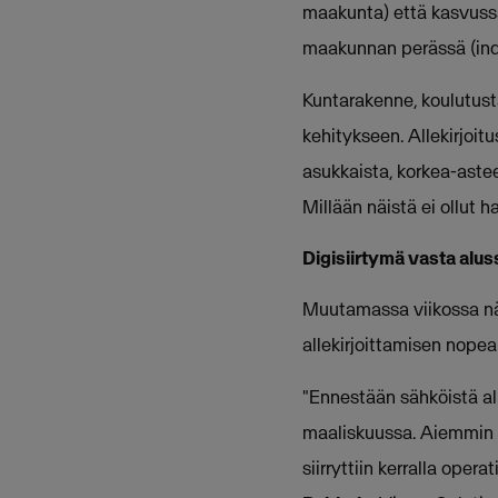
maakunta) että kasvuss
maakunnan perässä (ind
Kuntarakenne, koulutusta
kehitykseen. Allekirjoit
asukkaista, korkea-aste
Millään näistä ei ollut 
Digisiirtymä vasta alus
Muutamassa viikossa nä
allekirjoittamisen nopea
"Ennestään sähköistä al
maaliskuussa. Aiemmin kä
siirryttiin kerralla oper