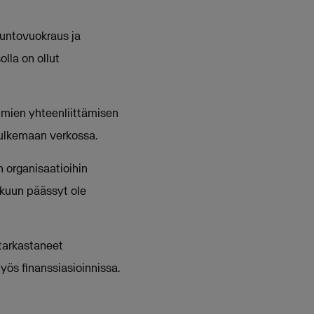
asuntovuokraus ja
lla on ollut
telmien yhteenliittämisen
kulkemaan verkossa.
n organisaatioihin
akuun päässyt ole
 tarkastaneet
myös finanssiasioinnissa.