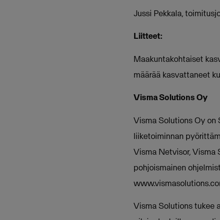
Jussi Pekkala, toimitus
Liitteet:
Maakuntakohtaiset kasvup
määrää kasvattaneet ku
Visma Solutions Oy
Visma Solutions Oy on S
liiketoiminnan pyörittäm
Visma Netvisor, Visma 
pohjoismainen ohjelmist
www.vismasolutions.c
Visma Solutions tukee a