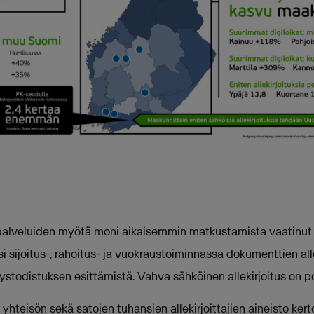
uspalveluiden myötä moni aikaisemmin matkustamista vaatinut
ksi sijoitus-, rahoitus- ja vuokraustoiminnassa dokumenttien al
yystodistuksen esittämistä. Vahva sähköinen allekirjoitus on 
yhteisön sekä satojen tuhansien allekirjoittajien aineisto kerto