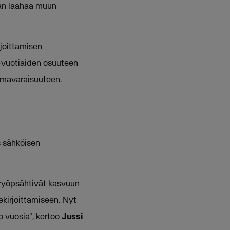
aan laahaa muun
rjoittamisen
 -vuotiaiden osuuteen
omavaraisuuteen.
s sähköisen
t ryöpsähtivät kasvuun
ekirjoittamiseen. Nyt
jo vuosia", kertoo
Jussi