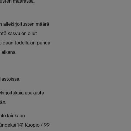
tusten määrässä,
 allekirjoitusten määrä
tä kasvu on ollut
oidaan todellakin puhua
 aikana.
astoissa.
kirjoituksia asukasta
än.
ole lainkaan
indeksi 141 Kuopio / 99