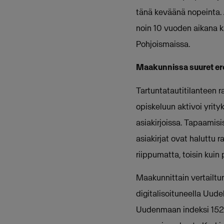
tänä keväänä nopeinta.
noin 10 vuoden aikana k
Pohjoismaissa.
Maakunnissa suuret ero
Tartuntatautitilanteen r
opiskeluun aktivoi yrity
asiakirjoissa. Tapaamisi
asiakirjat ovat haluttu r
riippumatta, toisin kuin 
Maakunnittain vertailtun
digitalisoituneella Uud
Uudenmaan indeksi 152.