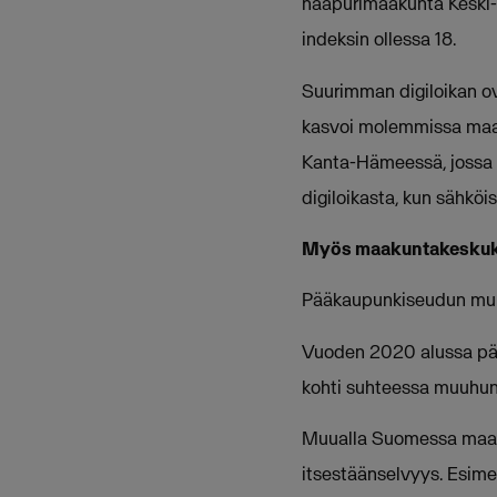
naapurimaakunta Keski-P
indeksin ollessa 18.
Suurimman digiloikan ov
kasvoi molemmissa maaku
Kanta-Hämeessä, jossa k
digiloikasta, kun sähköi
Myös maakuntakeskuksi
Pääkaupunkiseudun muut
Vuoden 2020 alussa pääk
kohti suhteessa muuhu
Muualla Suomessa maaku
itsestäänselvyys. Esime