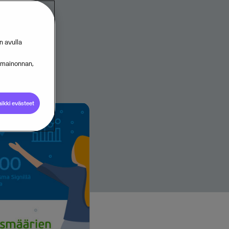
n avulla
s mainonnan,
ikki evästeet