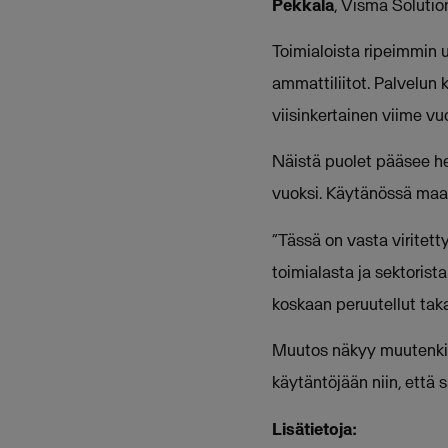
Pekkala
, Visma Solutio
Toimialoista ripeimmin u
ammattiliitot. Palvelun 
viisinkertainen viime v
Näistä puolet pääsee heti
vuoksi. Käytänössä maal
“Tässä on vasta viritett
toimialasta ja sektoris
koskaan peruutellut tak
Muutos näkyy muutenkin 
käytäntöjään niin, että s
Lisätietoja: