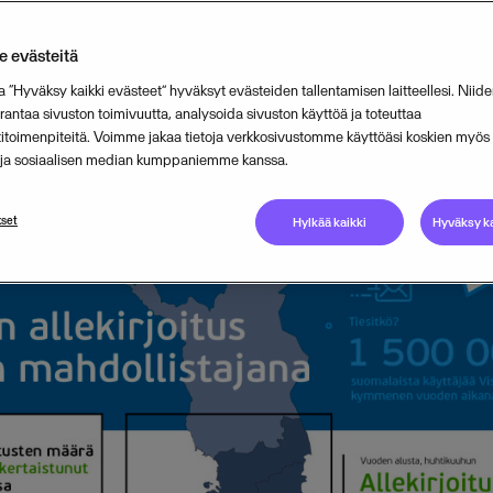
vat
 evästeitä
a “Hyväksy kaikki evästeet” hyväksyt evästeiden tallentamisen laitteellesi. Niide
ntaa sivuston toimivuutta, analysoida sivuston käyttöä ja toteuttaa
MAY 26, 2020
4
MIN READ
titoimenpiteitä. Voimme jakaa tietoja verkkosivustomme käyttöäsi koskien myö
n ja sosiaalisen median kumppaniemme kanssa.
set
Hylkää kaikki
Hyväksy ka