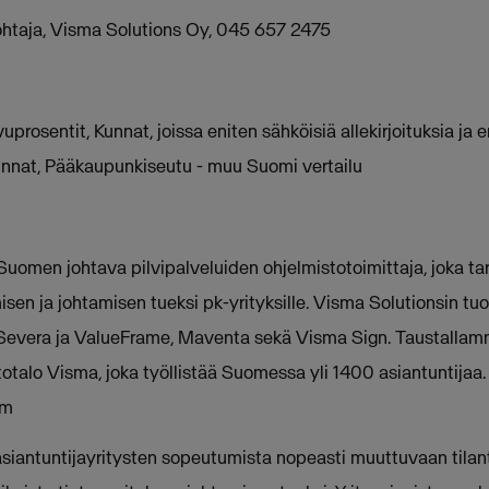
johtaja, Visma Solutions Oy, 045 657 2475
rosentit, Kunnat, joissa eniten sähköisiä allekirjoituksia ja en
nnat, Pääkaupunkiseutu - muu Suomi vertailu
uomen johtava pilvipalveluiden ohjelmistotoimittaja, joka tar
isen ja johtamisen tueksi pk-yrityksille. Visma Solutionsin t
Severa ja ValueFrame, Maventa sekä Visma Sign. Taustallam
otalo Visma, joka työllistää Suomessa yli 1400 asiantuntijaa.
om
siantuntijayritysten sopeutumista nopeasti muuttuvaan tila