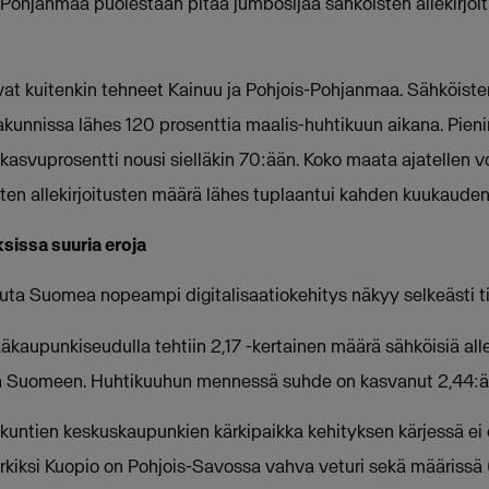
ohjanmaa puolestaan pitää jumbosijaa sähköisten allekirjoi
at kuitenkin tehneet Kainuu ja Pohjois-Pohjanmaa. Sähköisten
nnissa lähes 120 prosenttia maalis-huhtikuun aikana. Pienin
asvuprosentti nousi sielläkin 70:ään. Koko maata ajatellen v
sten allekirjoitusten määrä lähes tuplaantui kahden kuukauden
ssa suuria eroja
a Suomea nopeampi digitalisaatiokehitys näkyy selkeästi til
aupunkiseudulla tehtiin 2,17 -kertainen määrä sähköisiä alle
n Suomeen. Huhtikuuhun mennessä suhde on kasvanut 2,44:ä
ntien keskuskaupunkien kärkipaikka kehityksen kärjessä ei 
rkiksi Kuopio on Pohjois-Savossa vahva veturi sekä määrissä (