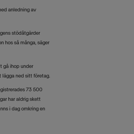
 med anledning av
ingens stödåtgärder
ron hos så många, säger
att gå ihop under
 lägga ned sitt företag.
registrerades 73 500
ar har aldrig skett
 finns i dag omkring en