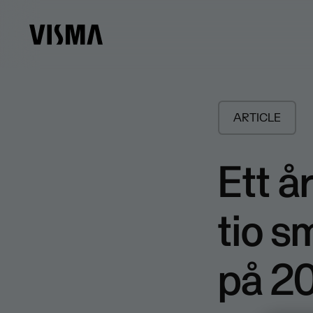
ARTICLE
Ett å
tio s
på 2