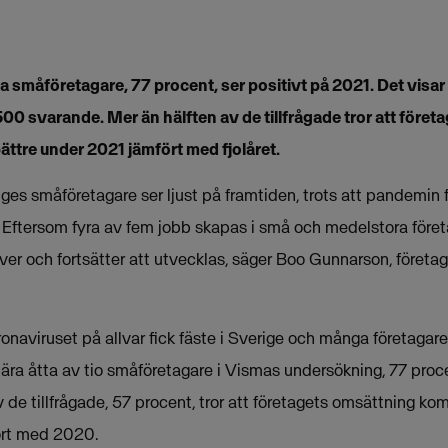
a småföretagare, 77 procent, ser positivt på 2021. Det visa
00 svarande. Mer än hälften av de tillfrågade tror att före
ttre under 2021 jämfört med fjolåret.
ges småföretagare ser ljust på framtiden, trots att pandemin 
 Eftersom fyra av fem jobb skapas i små och medelstora företa
ver och fortsätter att utvecklas, säger Boo Gunnarson, föret
ronaviruset på allvar fick fäste i Sverige och många företagare
ära åtta av tio småföretagare i Vismas undersökning, 77 procen
 de tillfrågade, 57 procent, tror att företagets omsättning ko
ört med 2020.