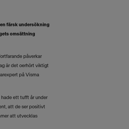
r en färsk undersökning
tagets omsättning
fortfarande påverkar
g är det oerhört viktigt
agarexpert på Visma
 hade ett tufft år under
t, att de ser positivt
mmer att utvecklas