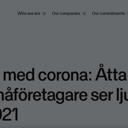
Who we are
Our companies
Our commitments
r med corona: Åtta
måföretagare ser lj
021