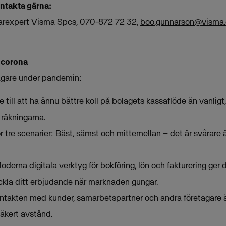
ontakta gärna:
arexpert Visma Spcs, 070-872 72 32,
boo.gunnarson@visma
 corona
retagare under pandemin:
Se till att ha ännu bättre koll på bolagets kassaflöde än vanligt,
räkningarna.
 tre scenarier: Bäst, sämst och mittemellan – det är svårare än
 Moderna digitala verktyg för bokföring, lön och fakturering ger 
veckla ditt erbjudande när marknaden gungar.
Kontakten med kunder, samarbetspartner och andra företagare ä
 säkert avstånd.