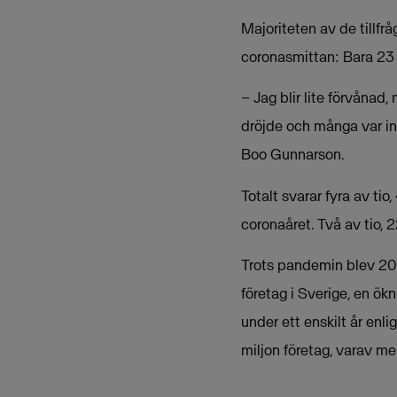
Majoriteten av de tillfr
coronasmittan: Bara 23 p
– Jag blir lite förvånad
dröjde och många var int
Boo Gunnarson.
Totalt svarar fyra av tio
coronaåret. Två av tio, 
Trots pandemin blev 2020
företag i Sverige, en ök
under ett enskilt år enli
miljon företag, varav me