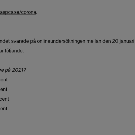
maspcs.se/corona
.
andet svarade på onlineundersökningen mellan den 20 januari 
r följande:
are på 2021?
cent
cent
ocent
cent