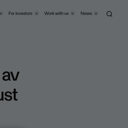
For investors
Work with us
News
 av
ust