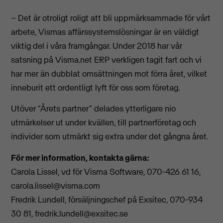
– Det är otroligt roligt att bli uppmärksammade för vårt
arbete, Vismas affärssystemslösningar är en väldigt
viktig del i våra framgångar. Under 2018 har vår
satsning på Visma.net ERP verkligen tagit fart och vi
har mer än dubblat omsättningen mot förra året, vilket
inneburit ett ordentligt lyft för oss som företag.
Utöver “Årets partner” delades ytterligare nio
utmärkelser ut under kvällen, till partnerföretag och
individer som utmärkt sig extra under det gångna året.
För mer information, kontakta gärna:
Carola Lissel, vd för Visma Software, 070-426 61 16,
carola.lissel@visma.com
Fredrik Lundell, försäljningschef på Exsitec, 070-934
30 81,
fredrik.lundell@exsitec.se