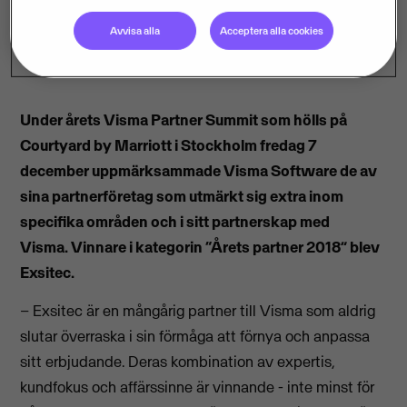
Avvisa alla
Acceptera alla cookies
Under årets Visma Partner Summit som hölls på
Courtyard by Marriott i Stockholm fredag 7
december uppmärksammade Visma Software de av
sina partnerföretag som utmärkt sig extra inom
specifika områden och i sitt partnerskap med
Visma.
Vinnare i kategorin “Årets partner 2018” blev
Exsitec.
– Exsitec är en mångårig partner till Visma som aldrig
slutar överraska i sin förmåga att förnya och anpassa
sitt erbjudande. Deras kombination av expertis,
kundfokus och affärssinne är vinnande - inte minst för