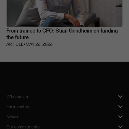
From trainee to CFO: Stian Grindheim on funding
the future
ARTICLE
⏵
MAY 26, 2026
Who we are
For investors
News
Our commitments