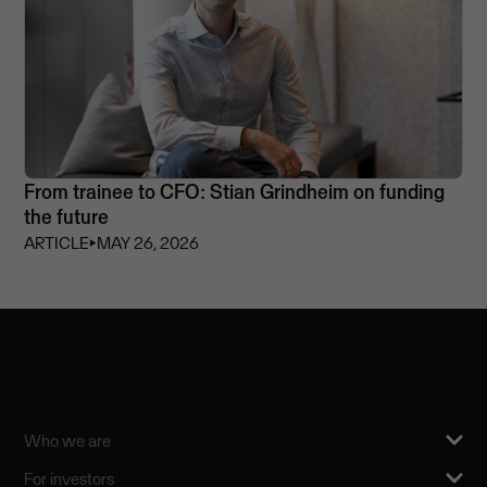
From trainee to CFO: Stian Grindheim on funding
the future
ARTICLE
⏵
MAY 26, 2026
Who we are
For investors