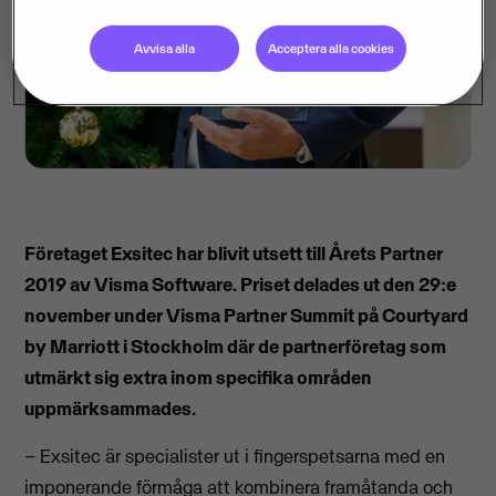
Avvisa alla
Acceptera alla cookies
Företaget Exsitec har blivit utsett till Årets Partner
2019 av Visma Software. Priset delades ut den 29:e
november under Visma Partner Summit på Courtyard
by Marriott i Stockholm där de partnerföretag som
utmärkt sig extra inom specifika områden
uppmärksammades.
– Exsitec är specialister ut i fingerspetsarna med en
imponerande förmåga att kombinera framåtanda och