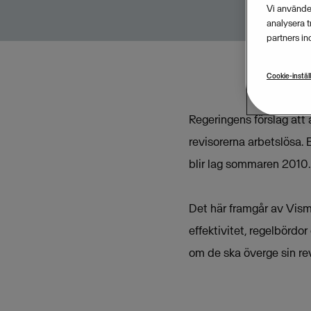
Vi använder
analysera 
partners in
Cookie-instäl
Regeringens förslag att 
revisorerna arbetslösa. 
blir lag sommaren 2010.
Det här framgår av Visma
effektivitet, regelbördo
om de ska överge sin re