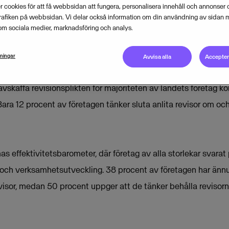
 cookies för att få webbsidan att fungera, personalisera innehåll och annonser o
trafiken på webbsidan. Vi delar också information om din användning av sidan 
om sociala medier, marknadsföring och analys.
lningar
Avvisa alla
Acceptera
avskaffa revisionsplikten för majoriteten av landets företag k
Bara 12 procent av företagen tänker sluta anlita revisor om och
s effektivitetsbarometer, där företag av alla storlekar svarat
r och verksamhetsutveckling. 38 procent av företagen har ännu in
visor, medan 50 procent uppger att de tänker behålla revisorn