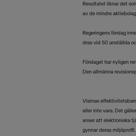
Resultatet liknar det so
av de mindre aktiebolage
Regeringens förslag inn
dras vid 50 anställda o
Förslaget har nyligen rem
Den allmänna revisionspl
Vismas effektivitetsbaro
eller inte vara. Det gäl
anser att elektroniska t
gynnar deras miljöprofil.