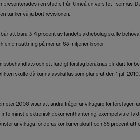
m presenterades i en studie från Umeå universitet i somras. D
n tänker välja bort revisionen.
ebär att bara 3-4 procent av landets aktiebolag skulle behöva
ch en omsättning på mer än 83 miljoner kronor.
issbehandlats och ett färdigt förslag beräknas bli klart för bes
ikten skulle då kunna avskaffas som planerat den 1 juli 2010.
meter 2008 visar att andra frågor är viktigare för företagen ä
ler inte minst elektronisk dokumenthantering, exempelvis e-fak
jänster är viktiga för deras konkurrenskraft och 55 procent att