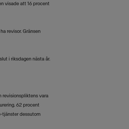
en visade att 16 procent
 ha revisor. Gränsen
lut i riksdagen nästa år.
n revisionspliktens vara
turering. 62 procent
 e-tjänster dessutom