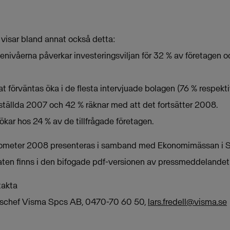
 visar bland annat också detta:
tenivåerna påverkar investeringsviljan för 32 % av företagen 
t förväntas öka i de flesta intervjuade bolagen (76 % respekti
ställda 2007 och 42 % räknar med att det fortsätter 2008.
ökar hos 24 % av de tillfrågade företagen.
rometer 2008 presenteras i samband med Ekonomimässan i S
aten finns i den bifogade pdf-versionen av pressmeddelandet
takta
ionschef Visma Spcs AB, 0470-70 60 50,
lars.fredell@visma.se