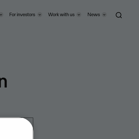
For investors
Work with us
News
in