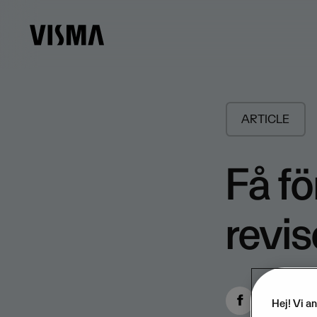
ARTICLE
Få fö
revis
Hej! Vi a