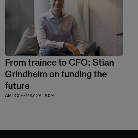
From trainee to CFO: Stian
Grindheim on funding the
future
ARTICLE
⏵
MAY 26, 2026