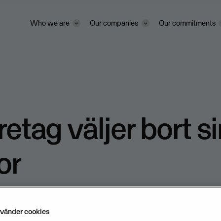
Who we are
Our companies
Our commitments
retag väljer bort s
or
SEPTEMBER 18, 2008
2
MIN READ
nvänder cookies