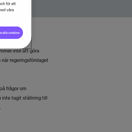
ch för att
med våra
 alla cookies
ommer inte att göra
 när regeringsförslaget
 på frågor om
te tagit ställning till
.