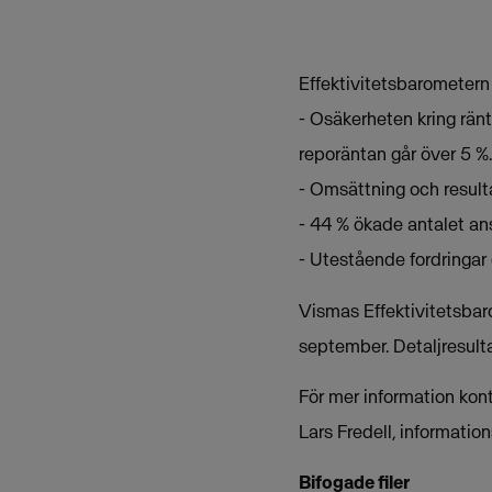
Effektivitetsbarometern
- Osäkerheten kring rän
reporäntan går över 5 %.
- Omsättning och resulta
- 44 % ökade antalet an
- Utestående fordringar 
Vismas Effektivitetsba
september. Detaljresult
För mer information kon
Lars Fredell, informat
Bifogade filer