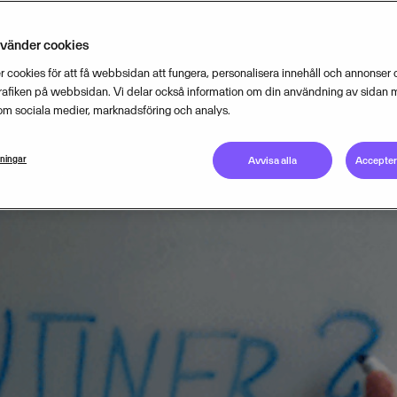
verket ser allvarligt på resultatet.
nvänder cookies
 cookies för att få webbsidan att fungera, personalisera innehåll och annonser o
FEBRUARY 17, 2014
3
MIN READ
trafiken på webbsidan. Vi delar också information om din användning av sidan 
om sociala medier, marknadsföring och analys.
lningar
Avvisa alla
Acceptera