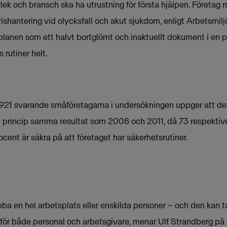
rlek och bransch ska ha utrustning för första hjälpen. Företag
rishantering vid olycksfall och akut sjukdom, enligt Arbetsmiljö
isplanen som ett halvt bortglömt och inaktuellt dokument i en 
 rutiner helt.
 921 svarande småföretagarna i undersökningen uppger att de i
är i princip samma resultat som 2008 och 2011, då 73 respekti
ent är säkra på att företaget har säkerhetsrutiner.
bba en hel arbetsplats eller enskilda personer – och den kan ta 
 för både personal och arbetsgivare, menar Ulf Strandberg på 