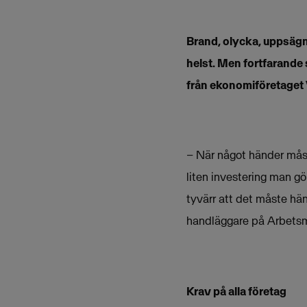
Brand, olycka, uppsägnin
helst. Men fortfarande 
från ekonomiföretaget
– När något händer måste
liten investering man g
tyvärr att det måste hän
handläggare på Arbetsmil
Krav på alla företag