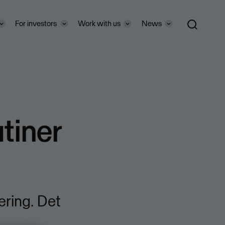
For investors
Work with us
News
tiner
ering. Det