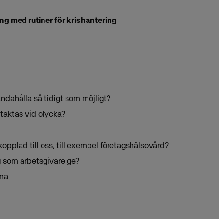
ng med rutiner för krishantering
handahålla så tidigt som möjligt?
ntaktas vid olycka?
 kopplad till oss, till exempel företagshälsovård?
ag som arbetsgivare ge?
rna