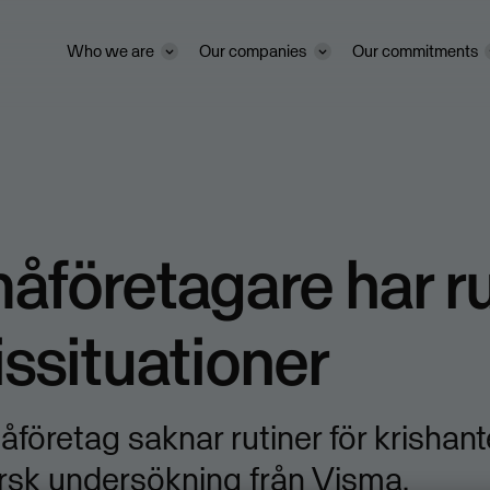
Who we are
Our companies
Our commitments
åföretagare har ru
rissituationer
åföretag saknar rutiner för krishant
ärsk undersökning från Visma.