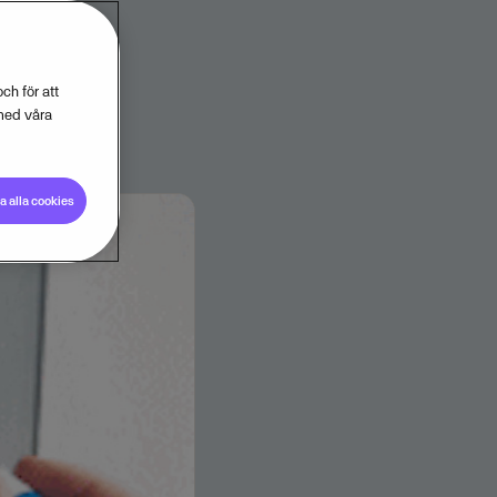
ch för att
med våra
 alla cookies