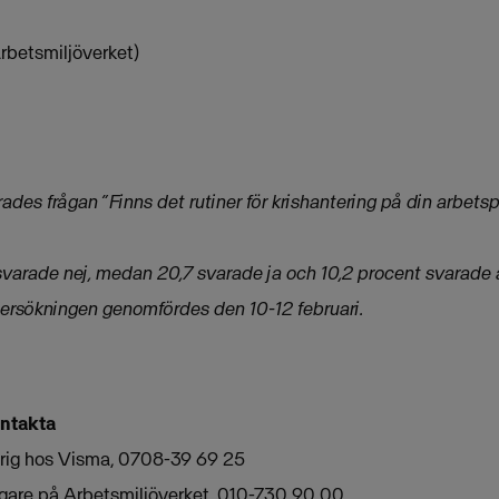
Arbetsmiljöverket)
des frågan ”Finns det rutiner för krishantering på din arbetsp
, svarade nej, medan 20,7 svarade ja och 10,2 procent svarade 
Undersökningen genomfördes den 10-12 februari.
ontakta
arig hos Visma, 0708-39 69 25
ggare på Arbetsmiljöverket, 010-730 90 00