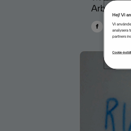
Arbetsmiljö
Hej! Vi a
Vi använder
analysera 
partners in
Cookie-instäl