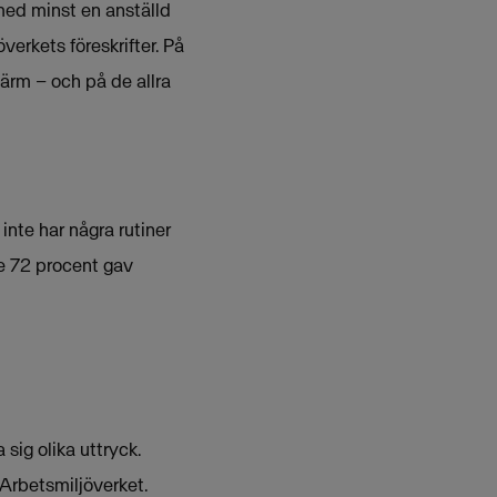
 med minst en anställd
verkets föreskrifter. På
pärm – och på de allra
nte har några rutiner
ve 72 procent gav
sig olika uttryck.
Arbetsmiljöverket.