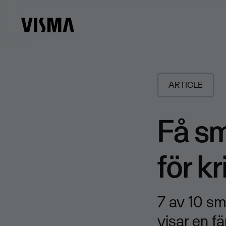
ARTICLE
Få sm
för k
7 av 10 sm
visar en f