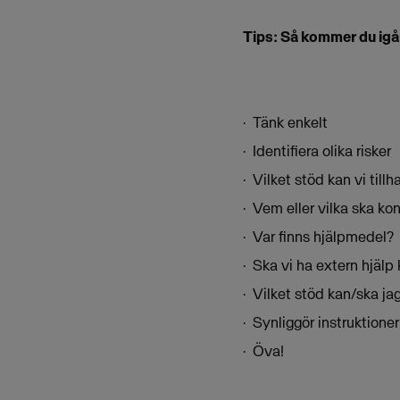
Tips: Så kommer du igå
· Tänk enkelt
· Identifiera olika risker
· Vilket stöd kan vi till
· Vem eller vilka ska ko
· Var finns hjälpmedel?
· Ska vi ha extern hjälp
· Vilket stöd kan/ska j
· Synliggör instruktione
· Öva!