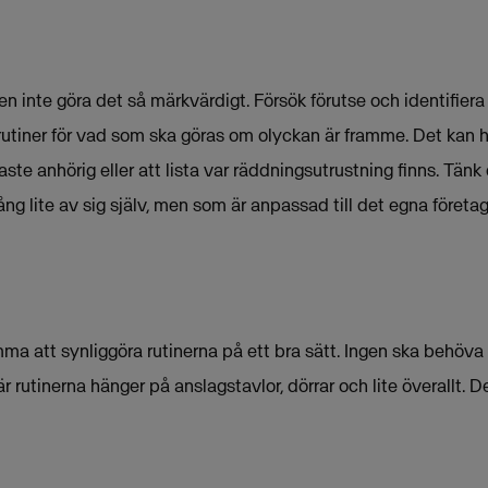
 inte göra det så märkvärdigt. Försök förutse och identifiera v
rutiner för vad som ska göras om olyckan är framme. Det kan 
ste anhörig eller att lista var räddningsutrustning finns. Tänk
ång lite av sig själv, men som är anpassad till det egna företag
ma att synliggöra rutinerna på ett bra sätt. Ingen ska behöva 
r rutinerna hänger på anslagstavlor, dörrar och lite överallt. D