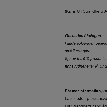
(Källa: Ulf Strandberg, 
Om undersökningen
I undersökningen besvara
småföretagare.
Sju av tio, 69,1 procent
finns rutiner eller ej. 
För mer information, k
Lars Fredell, pressansv
Ulf Strandberg, handlä