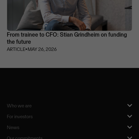
From trainee to CFO: Stian Grindheim on funding
the future
ARTICLE
⏵
MAY 26, 2026
Who we are
For investors
News
Our commitments