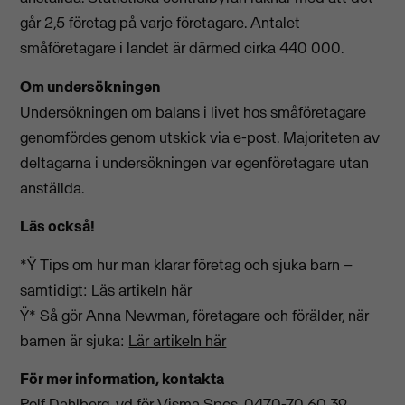
går 2,5 företag på varje företagare. Antalet
småföretagare i landet är därmed cirka 440 000.
Om undersökningen
Undersökningen om balans i livet hos småföretagare
genomfördes genom utskick via e-post. Majoriteten av
deltagarna i undersökningen var egenföretagare utan
anställda.
Läs också!
*Ÿ Tips om hur man klarar företag och sjuka barn –
samtidigt:
Läs artikeln här
Ÿ* Så gör Anna Newman, företagare och förälder, när
barnen är sjuka:
Lär artikeln här
För mer information, kontakta
Rolf Dahlberg, vd för Visma Spcs, 0470-70 60 39