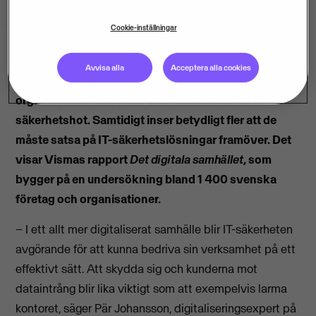
Cookie-inställningar
Avvisa alla
Acceptera alla cookies
Bara hälften av alla privata företag och offentliga
organisationer anser att de är väl rustade för IT-
säkerhetshot. Samtidigt inser betydligt fler att de
måste satsa på IT-säkerhetslösningar framöver. Det
visar Vismas rapport
Det digitala samhället
, som
bygger på en undersökning bland 1 400 svenska
företag och organisationer.
– I ett allt mer digitaliserat samhälle blir IT-säkerheten
avgörande för att kunna bedriva sin verksamhet på ett
effektivt sätt. Att skydda sig och kunderna mot
dataintrång blir lika viktigt som att exempelvis larma
kontoret, säger Pär Johansson, digitaliseringsexpert på