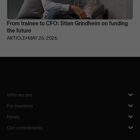
From trainee to CFO: Stian Grindheim on funding
the future
ARTICLE
⏵
MAY 26, 2026
Who we are
For investors
News
Our commitments