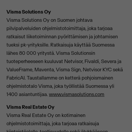
Visma Solutions Oy
Visma Solutions Oy on Suomen johtava
pilvipalveluiden ohjelmistotoimittaja, joka tarjoaa
ratkaisut liiketoiminnan pyörittämisen ja johtamisen
tueksi pk-yrityksille. Ratkaisuja käyttää Suomessa
lähes 80 000 yritystä. Visma Solutionsin
tuoteperheeseen kuuluvat Netvisor, Fivaldi, Severa ja
ValueFrame, Maventa, Visma Sign, Netvisor KYC sekä
FabricAI. Taustallamme on ketterä pohjoismainen
ohjelmistotalo Visma, joka työllistää Suomessa yli
1400 asiantuntijaa.
www.vismasolutions.com
Visma Real Estate Oy
Visma Real Estate Oy on kotimainen
ohjelmistotoimittaja, joka tarjoaa ratkaisuja
kiinteistöalalle, teollisuudelle sekä älykkääseen