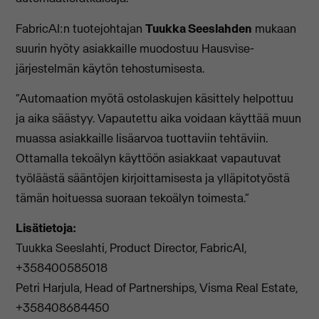
FabricAI:n tuotejohtajan
Tuukka Seeslahden
mukaan
suurin hyöty asiakkaille muodostuu Hausvise-
järjestelmän käytön tehostumisesta.
“Automaation myötä ostolaskujen käsittely helpottuu
ja aika säästyy. Vapautettu aika voidaan käyttää muun
muassa asiakkaille lisäarvoa tuottaviin tehtäviin.
Ottamalla tekoälyn käyttöön asiakkaat vapautuvat
työläästä sääntöjen kirjoittamisesta ja ylläpitotyöstä
tämän hoituessa suoraan tekoälyn toimesta.”
Lisätietoja:
Tuukka Seeslahti, Product Director, FabricAI,
+358400585018
Petri Harjula, Head of Partnerships, Visma Real Estate,
+358408684450