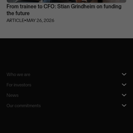
From trainee to CFO: Stian Grindheim on funding
the future
ARTICLE
⏵
MAY 26, 2026
Who we are
For investors
News
Our commitments