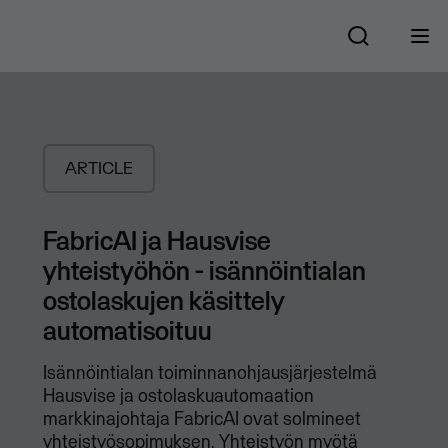
ARTICLE
FabricAI ja Hausvise
yhteistyöhön - isännöintialan
ostolaskujen käsittely
automatisoituu
Isännöintialan toiminnanohjausjärjestelmä
Hausvise ja ostolaskuautomaation
markkinajohtaja FabricAI ovat solmineet
yhteistyösopimuksen. Yhteistyön myötä