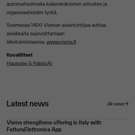
automatisoimalla kaikenkokoisten yritysten ja
organisaatioiden työtä.
Suomessa 1400 Visman asiantuntijaa auttaa
asiakkaita sujuvoittamaan
liiketoimintaansa.
www.visma.fi
Kuvaliitteet
Hausvise & FabricAI
Latest news
All news
Visma strengthens offering in Italy with
FatturaElettronica App