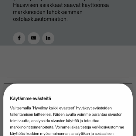
Hausvisen asiakkaat saavat käyttöönsä
markkinoiden tehokkaimman
ostolaskuautomaation.
APRIL 5, 2024
2
MIN READ
Käytämme evästeitä
Yhteistyösopimuksen mukaisesti ohjelmistojen välille
Valitsemalla “Hyväksy kaikki evästeet” hyväksyt evästeiden
rakennetaan integraatio, joka tuo
tallentamisen laitteellesi. Niiden avulla voimme parantaa sivuston
ostolaskuautomaation Hausvise-asiakkaiden saataville
toimivuutta, analysoida sivuston käyttöä ja toteuttaa
ilman välikäsiä. Integraatio vapauttaa kirjanpitäjän
markkinointitoimenpiteitä. Voimme jakaa tietoja verkkosivustomme
käyttöäsi koskien myös mainonnan, analytiikan ja sosiaalisen
aikaa ostolaskujen käsittelystä muihin tehtäviin.