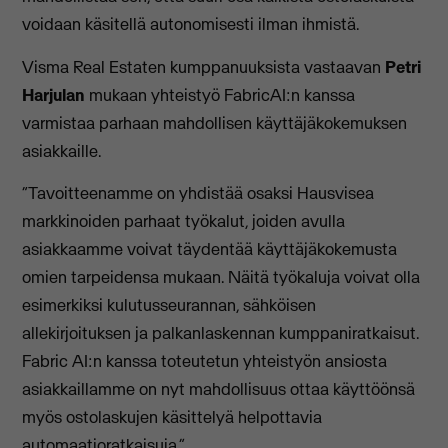
voidaan käsitellä autonomisesti ilman ihmistä.
Visma Real Estaten kumppanuuksista vastaavan
Petri
Harjulan
mukaan yhteistyö FabricAI:n kanssa
varmistaa parhaan mahdollisen käyttäjäkokemuksen
asiakkaille.
“Tavoitteenamme on yhdistää osaksi Hausvisea
markkinoiden parhaat työkalut, joiden avulla
asiakkaamme voivat täydentää käyttäjäkokemusta
omien tarpeidensa mukaan. Näitä työkaluja voivat olla
esimerkiksi kulutusseurannan, sähköisen
allekirjoituksen ja palkanlaskennan kumppaniratkaisut.
Fabric AI:n kanssa toteutetun yhteistyön ansiosta
asiakkaillamme on nyt mahdollisuus ottaa käyttöönsä
myös ostolaskujen käsittelyä helpottavia
automaatioratkaisuja.”