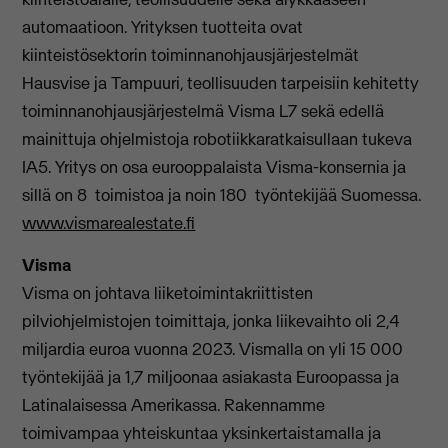
automaatioon. Yrityksen tuotteita ovat
kiinteistösektorin toiminnanohjausjärjestelmät
Hausvise ja Tampuuri, teollisuuden tarpeisiin kehitetty
toiminnanohjausjärjestelmä Visma L7 sekä edellä
mainittuja ohjelmistoja robotiikkaratkaisullaan tukeva
IA5. Yritys on osa eurooppalaista Visma-konsernia ja
sillä on 8 toimistoa ja noin 180 työntekijää Suomessa.
www.vismarealestate.fi
Visma
Visma on johtava liiketoimintakriittisten
pilviohjelmistojen toimittaja, jonka liikevaihto oli 2,4
miljardia euroa vuonna 2023. Vismalla on yli 15 000
työntekijää ja 1,7 miljoonaa asiakasta Euroopassa ja
Latinalaisessa Amerikassa. Rakennamme
toimivampaa yhteiskuntaa yksinkertaistamalla ja