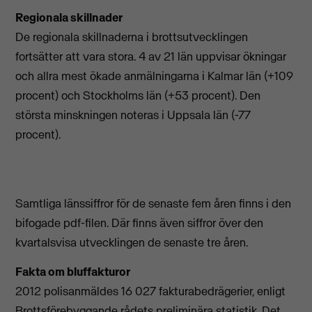
Regionala skillnader
De regionala skillnaderna i brottsutvecklingen
fortsätter att vara stora. 4 av 21 län uppvisar ökningar
och allra mest ökade anmälningarna i Kalmar län (+109
procent) och Stockholms län (+53 procent). Den
största minskningen noteras i Uppsala län (-77
procent).
Samtliga länssiffror för de senaste fem åren finns i den
bifogade pdf-filen. Där finns även siffror över den
kvartalsvisa utvecklingen de senaste tre åren.
Fakta om bluffakturor
2012 polisanmäldes 16 027 fakturabedrägerier, enligt
Brottsförebyggande rådets preliminära statistik. Det