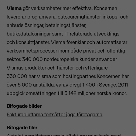
Visma
gör verksamheter mer effektiva. Koncernen
levererar programvara, outsourcingtjänster, inköps- och
anbudslösningar, betalningstjänster,
butiksdatalösningar samt IT-relaterade utvecklings-
och konsulttjänster. Visma förenklar och automatiserar
verksamhetsprocesser inom både privat och offentlig
sektor. 340 000 nordeuropeiska kunder använder
Vismas produkter och tjänster, och ytterligare
330 000 har Visma som hostingpartner. Koncernen har
över 5 000 anställda, varav drygt 1 400 i Sverige. 2011
uppgick omsättningen till 5 142 miljoner norska kronor.
Bifogade bilder
Fakturabluffarna fortsätter jaga företagarna
Bifogade filer
Antalet anmälningar om bluffakturor minskade med