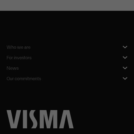
Who we are
For investors
News
Our commitments