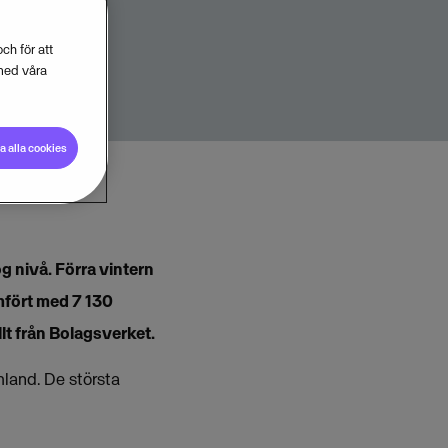
ch för att
med våra
 alla cookies
g nivå. Förra vintern
ämfört med 7 130
lt från Bolagsverket.
mland. De största