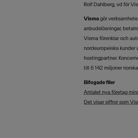
Rolf Dahlberg, vd för 
Visma
gör verksamheter 
anbudslösningar, betalni
Visma förenklar och aut
nordeuropeiska kunder 
hostingpartner. Koncern
till 5 142 miljoner norska
Bifogade filer
Antalet nya företag min
Det visar siffror som V