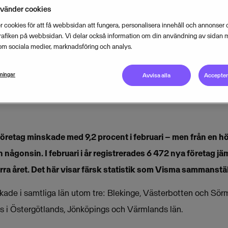
nvänder cookies
 cookies för att få webbsidan att fungera, personalisera innehåll och annonser o
MARCH 2, 2012
2
MIN READ
trafiken på webbsidan. Vi delar också information om din användning av sidan 
om sociala medier, marknadsföring och analys.
lningar
Avvisa alla
Acceptera
öretag minskade med 9,2 procent i februari – men från en hö
n någonsin. I februari i år registrerades 6 472 nya företag j
a året. Det här visar färsk statistik som Visma sammanstäl
kade i samtliga län utom tre: Blekinge, Västerbotten och Sör
 i Östergötlands, Jönköpings och Värmlands län.