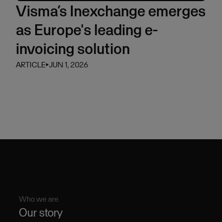
Visma’s Inexchange emerges
as Europe's leading e-
invoicing solution
ARTICLE
⏵
JUN 1, 2026
Who we are
Our story