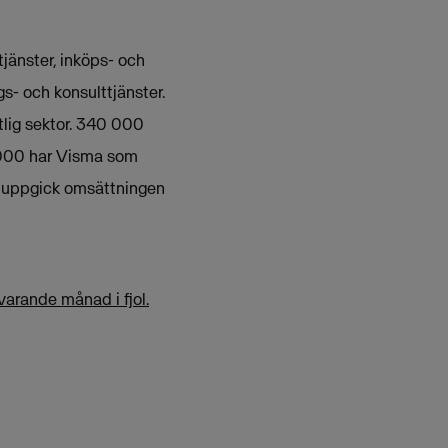
jänster, inköps- och
s- och konsulttjänster.
lig sektor. 340 000
 000 har Visma som
11 uppgick omsättningen
arande månad i fjol.