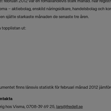
t februari 2012 var en förhållandevis stark månad. När registr
erna – aktiebolag, enskild näringsidkare, handelsbolag och 
den sjätte starkaste månaden de senaste tre åren.
a topplistan ut:
umentet finns länsvis statistik för februari månad 2012 jämför
ontakta
arig hos Visma, 0708-39 69 25,
lars@fredell.se