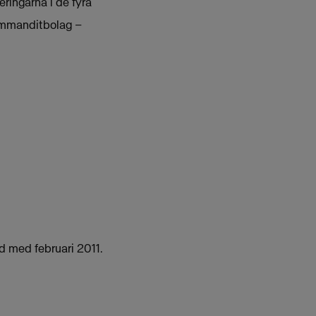
eringarna i de fyra
kommanditbolag –
d med februari 2011.