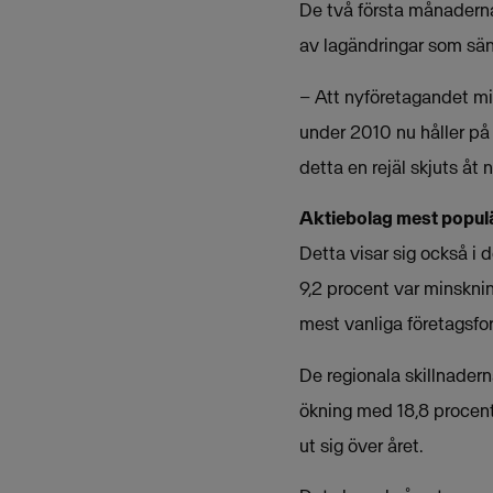
De två första månaderna
av lagändringar som sänk
– Att nyföretagandet min
under 2010 nu håller på 
detta en rejäl skjuts åt
Aktiebolag mest popul
Detta visar sig också i
9,2 procent var minskni
mest vanliga företagsfo
De regionala skillnader
ökning med 18,8 procen
ut sig över året.