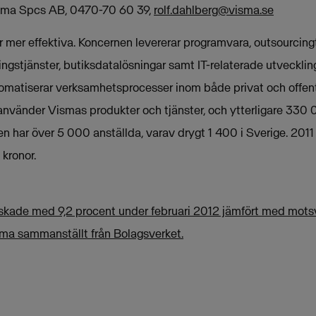
Visma Spcs AB, 0470-70 60 39,
rolf.dahlberg@visma.se
mer effektiva. Koncernen levererar programvara, outsourcingt
ngstjänster, butiksdatalösningar samt IT-relaterade utveckling
omatiserar verksamhetsprocesser inom både privat och offent
använder Vismas produkter och tjänster, och ytterligare 330
en har över 5 000 anställda, varav drygt 1 400 i Sverige. 20
 kronor.
skade med 9,2 procent under februari 2012 jämfört med motsv
isma sammanställt från Bolagsverket.