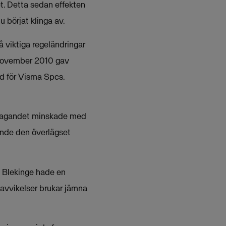
t. Detta sedan effekten
 börjat klinga av.
å viktiga regeländringar
i november 2010 gav
 vd för Visma Spcs.
öretagandet minskade med
rande den överlägset
n Blekinge hade en
avvikelser brukar jämna