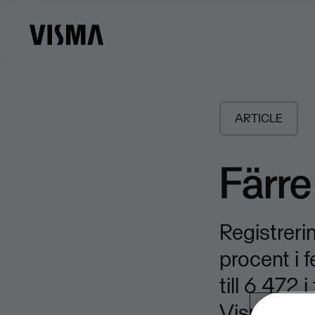
ARTICLE
Färre
Registreri
procent i 
till 6 472 
Visma sam