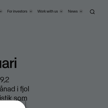
For investors
Work with us
News
uari
9,2
nad i fjol
tistik som