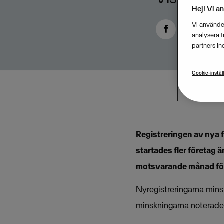
Hej! Vi a
Vi använder
analysera 
partners in
Cookie-instäl
Registreringen av nya f
startades fler företag ä
motsvarande månad förr
Nyregistreringarna mins
minskningarna noterades