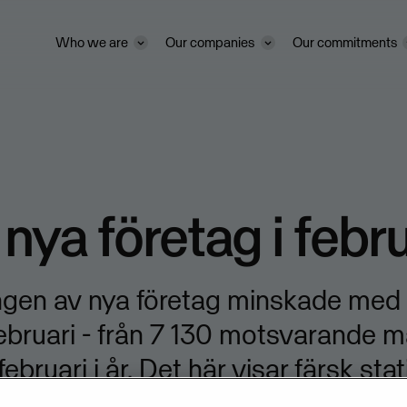
Who we are
Our companies
Our commitments
 nya företag i febr
ngen av nya företag minskade med 
februari - från 7 130 motsvarande må
i februari i år. Det här visar färsk sta
manställt från Bolagsverket.