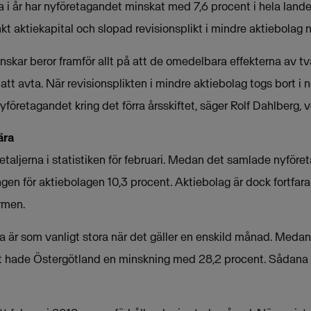
 i år har nyföretagandet minskat med 7,6 procent i hela lande
t aktiekapital och slopad revisionsplikt i mindre aktiebolag nu
skar beror framför allt på att de omedelbara effekterna av tv
att avta. När revisionsplikten i mindre aktiebolag togs bort 
 nyföretagandet kring det förra årsskiftet, säger Rolf Dahlberg,
ära
 detaljerna i statistiken för februari. Medan det samlade nyf
ngen för aktiebolagen 10,3 procent. Aktiebolag är dock fortfa
rmen.
na är som vanligt stora när det gäller en enskild månad. Meda
t hade Östergötland en minskning med 28,2 procent. Sådana 