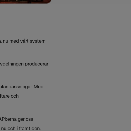
en, nu med vårt system
avdelningen producerar
cialanpassningar. Med
ltare och
API:erna ger oss
nu och i framtiden,