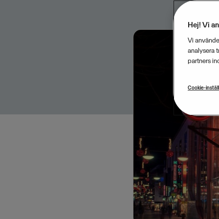
Hej! Vi a
Vi använder
analysera 
partners in
Cookie-instäl