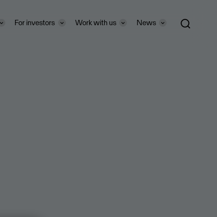
For investors
Work with us
News