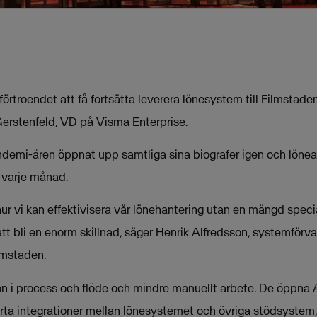
r förtroendet att få fortsätta leverera lönesystem till Filmstad
Gerstenfeld, VD på Visma Enterprise.
ndemi-åren öppnat upp samtliga sina biografer igen och löne
 varje månad.
 hur vi kan effektivisera vår lönehantering utan en mängd spe
t bli en enorm skillnad, säger Henrik Alfredsson, systemförva
lmstaden.
ion i process och flöde och mindre manuellt arbete. De öppna 
rta integrationer mellan lönesystemet och övriga stödsystem, 