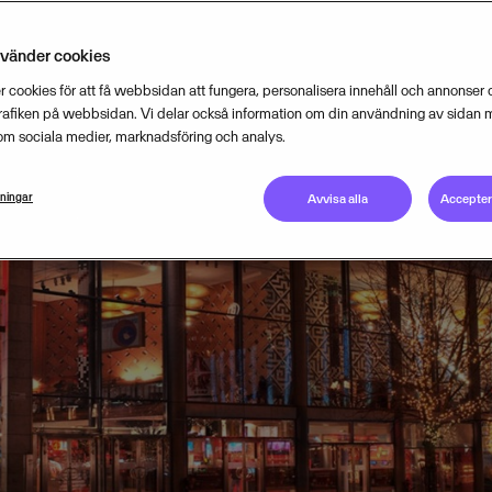
nvänder cookies
 cookies för att få webbsidan att fungera, personalisera innehåll och annonser o
trafiken på webbsidan. Vi delar också information om din användning av sidan 
om sociala medier, marknadsföring och analys.
lningar
Avvisa alla
Acceptera