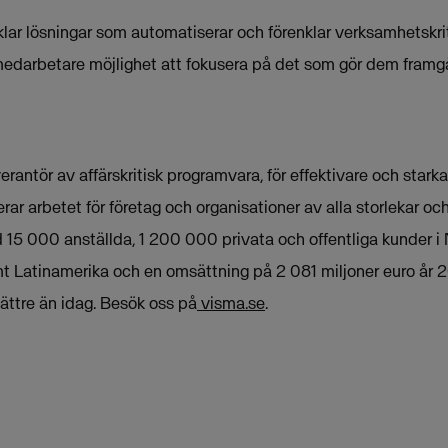
lar lösningar som automatiserar och förenklar verksamhetskrit
edarbetare möjlighet att fokusera på det som gör dem framg
rantör av affärskritisk programvara, för effektivare och stark
rar arbetet för företag och organisationer av alla storlekar oc
15 000 anställda, 1 200 000 privata och offentliga kunder i
t Latinamerika och en omsättning på 2 081 miljoner euro år 2
ttre än idag. Besök oss på
visma.se
.