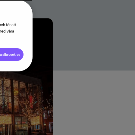
ch för att
med våra
 alla cookies