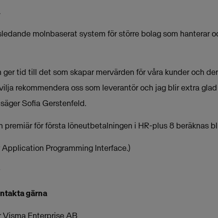
.
sledande molnbaserat system för större bolag som hanterar o
ger tid till det som skapar mervärden för våra kunder och dera
 vilja rekommendera oss som leverantör och jag blir extra glad n
 säger Sofia Gerstenfeld.
ch premiär för första löneutbetalningen i HR-plus 8 beräknas 
ör Application Programming Interface.)
ontakta gärna
ör Visma Enterprise AB