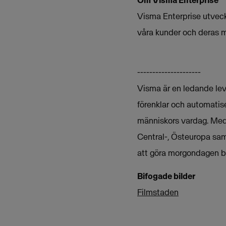
Om Visma Enterprise
Visma Enterprise utveck
våra kunder och deras m
---------------------
Visma är en ledande leve
förenklar och automatise
människors vardag. Med 
Central-, Östeuropa sam
att göra morgondagen bä
Bifogade bilder
Filmstaden