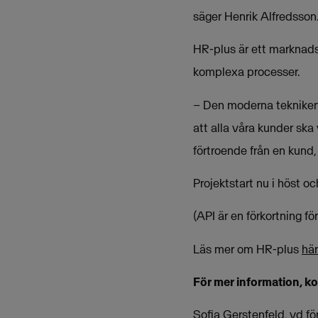
säger Henrik Alfredsson
HR-plus är ett marknad
komplexa processer.
– Den moderna tekniken 
att alla våra kunder ska
förtroende från en kund,
Projektstart nu i höst o
(API är en förkortning f
Läs mer om HR-plus
här
För mer information, k
Sofia Gerstenfeld, vd f