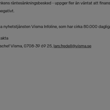
kens räntesänkningsbesked - uppger fler än väntat att finansk
egativt.
 nyhetstjänsten Visma Infoline, som har cirka 80.000 dagliga
takta
onschef Visma, 0708-39 69 25,
lars.fredell@visma.se