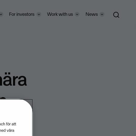
For investors
Work with us
News
nära
n
ch för att
med våra