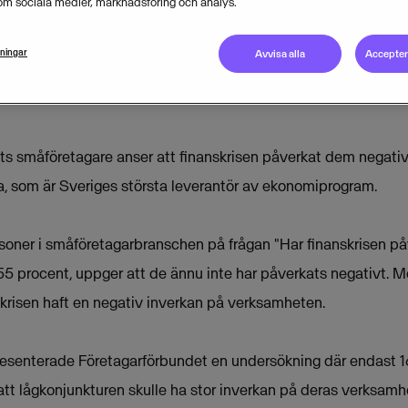
om sociala medier, marknadsföring och analys.
lningar
Avvisa alla
Acceptera
ts småföretagare anser att finanskrisen påverkat dem negativt
, som är Sveriges största leverantör av ekonomiprogram.
soner i småföretagarbranschen på frågan "Har finanskrisen påv
55 procent, uppger att de ännu inte har påverkats negativt. M
skrisen haft en negativ inverkan på verksamheten.
resenterade Företagarförbundet en undersökning där endast 1
tt lågkonjunkturen skulle ha stor inverkan på deras verksamhe