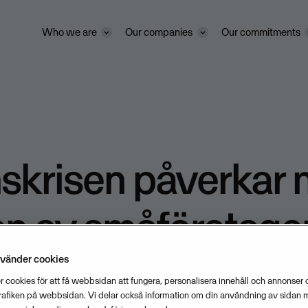
Who we are
Our companies
Our commitments
skrisen påverkar 
en av småföretage
nvänder cookies
 cookies för att få webbsidan att fungera, personalisera innehåll och annonser o
DECEMBER 4, 2008
1
MIN READ
trafiken på webbsidan. Vi delar också information om din användning av sidan 