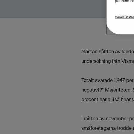
partners in
Cookie-instäl
Nästan hälften av lande
undersökning från Visma
Totalt svarade 1.947 per
negativt?" Majoriteten, 
procent har alltså finan
I mitten av november p
småföretagarna trodde a