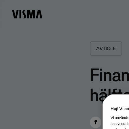
ARTICLE
Finan
hälft
Hej! Vi a
Vi använder
analysera 