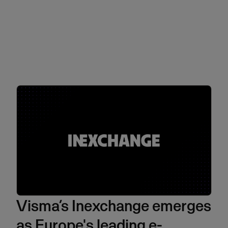
Visma’s Inexchange emerges
as Europe's leading e-