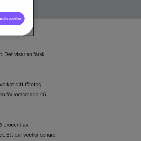
 alla cookies
. Det visar en färsk
erkat ditt företag
en för resterande 45
6 procent av
t. Ett par veckor senare