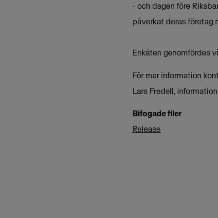
- och dagen före Riksban
påverkat deras företag n
Enkäten genomfördes via
För mer information kon
Lars Fredell, informati
Bifogade filer
Release