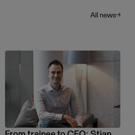
All news
From trainee to CFO: Stian