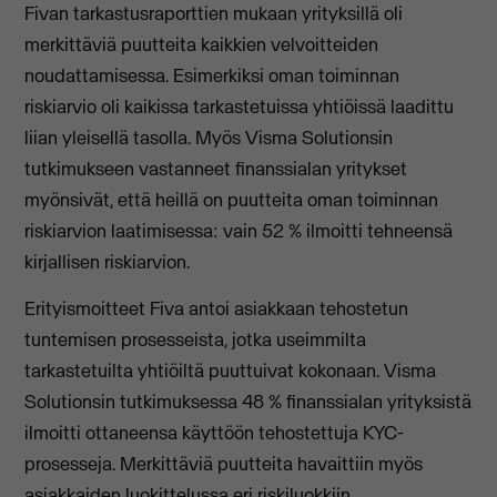
Fivan tarkastusraporttien mukaan yrityksillä oli
merkittäviä puutteita kaikkien velvoitteiden
noudattamisessa. Esimerkiksi oman toiminnan
riskiarvio oli kaikissa tarkastetuissa yhtiöissä laadittu
liian yleisellä tasolla. Myös Visma Solutionsin
tutkimukseen vastanneet finanssialan yritykset
myönsivät, että heillä on puutteita oman toiminnan
riskiarvion laatimisessa: vain 52 % ilmoitti tehneensä
kirjallisen riskiarvion.
Erityismoitteet Fiva antoi asiakkaan tehostetun
tuntemisen prosesseista, jotka useimmilta
tarkastetuilta yhtiöiltä puuttuivat kokonaan. Visma
Solutionsin tutkimuksessa 48 % finanssialan yrityksistä
ilmoitti ottaneensa käyttöön tehostettuja KYC-
prosesseja. Merkittäviä puutteita havaittiin myös
asiakkaiden luokittelussa eri riskiluokkiin.