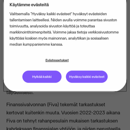
Käytämme evästeitä
Valitsemalla “Hyväksy kaikki evästeet” hyväksyt evästeiden
tallentamisen laitteellesi. Niiden avulla voimme parantaa sivuston
toimivuutta, analysoida sivuston käyttöä ja toteuttaa
markkinointitoimenpiteitä. Voimme jakaa tietoja verkkosivustomme
käyttöäsi koskien myös mainonnan, analytiikan ja sosiaalisen
median kumppaniemme kanssa.
Visma Solutionsin lokakuussa 2023 teettämässä
tutkimuksessa
selvitettiin, miten suomalaisyritykset
Evästeasetukset
noudattavat rahanpesulakia. Siinä selvisi, että 89 %
finanssialan yrityksistä (pankit sekä rahoitus-, sijoitus-
Hylkää kaikki
Hyväksy kaikki evästeet
ja vakuutusyhtiöt) arvioi hoitavansa velvoitteet
täydellisesti.
Finanssivalvonnan (Fiva) tekemät tarkastukset
kertovat kuitenkin muuta. Vuosien 2022-2023 aikana
Fiva on tehnyt rahanpesulain mukaisen tarkastuksen
kahdeksaan finanssialan yhtiöön, ja niiden perusteella