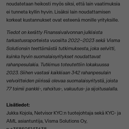
noudatetaan heikosti myös siksi, että lain vaatimuksia
ei tunneta kyllin hyvin. Lisäksi lain noudattamisen
korkeat kustannukset ovat esteenä monille yrityksille.
Tiedot on kerätty Finanssivalvonnan julkisista
tarkastusraporteista vuosilta 2022–2023 sekä Visma
Solutionsin teettämästä tutkimuksesta, joka selvitti,
kuinka hyvin suomalaisyritykset noudattavat
rahanpesulakia. Tutkimus toteutettiin lokakuussa
2023. Siihen vastasi kaikkiaan 342 rahanpesulain
velvoitteiden piirissä olevaa suomalaisyritystä, joista
77 toimii pankki-, rahoitus-, vakuutus- ja sijoitusalalla.
Lisätiedot:
Jukka Kojola, Netvisor KYC:n tuotejohtaja sekä KYC- ja
AML asiantuntija, Visma Solutions Oy,
p.+358505143638