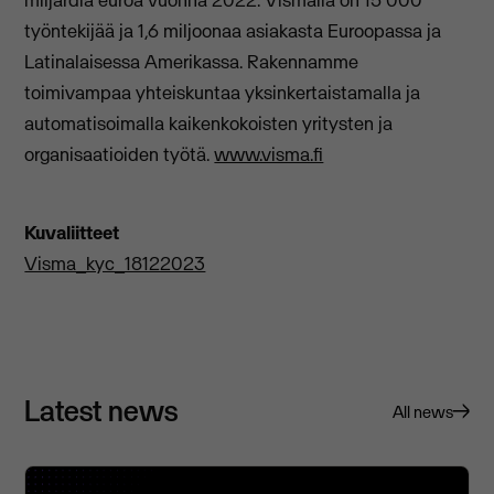
miljardia euroa vuonna 2022. Vismalla on 15 000
työntekijää ja 1,6 miljoonaa asiakasta Euroopassa ja
Latinalaisessa Amerikassa. Rakennamme
toimivampaa yhteiskuntaa yksinkertaistamalla ja
automatisoimalla kaikenkokoisten yritysten ja
organisaatioiden työtä.
www.visma.fi
Kuvaliitteet
Visma_kyc_18122023
Latest news
All news