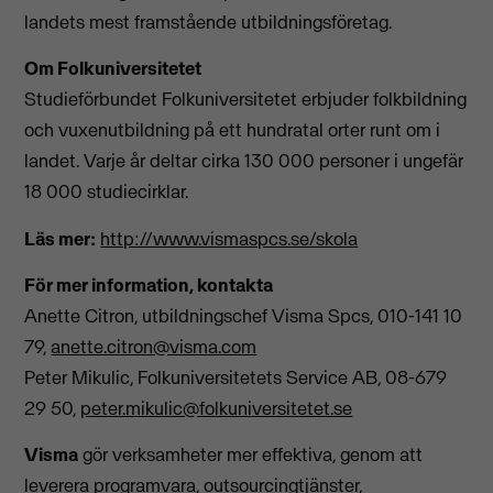
landets mest framstående utbildningsföretag.
Om Folkuniversitetet
Studieförbundet Folkuniversitetet erbjuder folkbildning
och vuxenutbildning på ett hundratal orter runt om i
landet. Varje år deltar cirka 130 000 personer i ungefär
18 000 studiecirklar.
Läs mer:
http://www.vismaspcs.se/skola
För mer information, kontakta
Anette Citron, utbildningschef Visma Spcs, 010-141 10
79,
anette.citron@visma.com
Peter Mikulic, Folkuniversitetets Service AB, 08-679
29 50,
peter.mikulic@folkuniversitetet.se
Visma
gör verksamheter mer effektiva, genom att
leverera programvara, outsourcingtjänster,