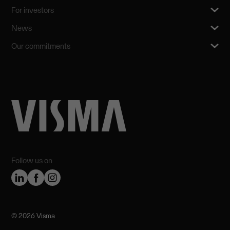
For investors
News
Our commitments
Follow us on
©️ 2026 Visma