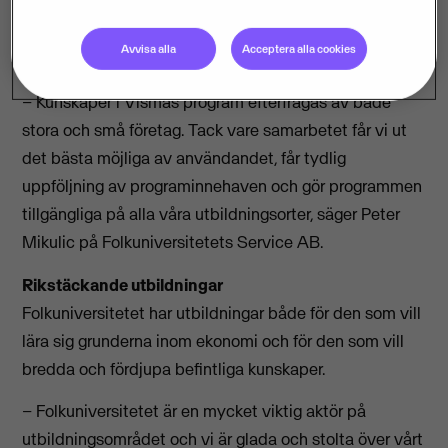
befintliga avtal på utbildningsområdet. Avtalet
innebär att Folkuniversitetet kan nyttja Vismas
Avvisa alla
Acceptera alla cookies
ekonomiprogram i all sin utbildningsverksamhet.
– Kunskaper i Vismas program efterfrågas av både
stora och små företag. Tack vare samarbetet får vi ut
det bästa möjliga av användandet, får tydlig
uppföljning av programinnehaven och gör programmen
tillgängliga på alla våra utbildningsorter, säger Peter
Mikulic på Folkuniversitetets Service AB.
Rikstäckande utbildningar
Folkuniversitetet har utbildningar både för den som vill
lära sig grunderna inom ekonomi och för den som vill
bredda och fördjupa befintliga kunskaper.
– Folkuniversitetet är en mycket viktig aktör på
utbildningsområdet och vi är glada och stolta över vårt