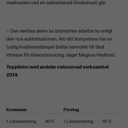
marknaden vad en auktoriserad lönekonsult gör.
– Den seriösa delen av branschen arbetar nu enligt
den nya auktorisationen. Att rätt kompetens har en
tydlig kvalitetsstämpel bidrar sannolikt till ökat
intresse för löneoutsourcing, säger Magnus Hedlund.
Topplistor med andelar outsourcad verksamhet
2014
:
Kommuner
Företag
1. Lönehantering
40 %
1. Lönehantering
49 %