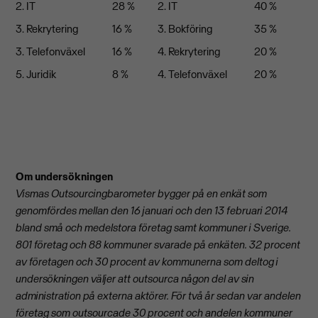
2. IT
28 %
2. IT
40 %
3. Rekrytering
16 %
3. Bokföring
35 %
3. Telefonväxel
16 %
4. Rekrytering
20 %
5. Juridik
8 %
4. Telefonväxel
20 %
Om undersökningen
Vismas Outsourcingbarometer bygger på en enkät som
genomfördes mellan den 16 januari och den 13 februari 2014
bland små och medelstora företag samt kommuner i Sverige.
801 företag och 88 kommuner svarade på enkäten. 32 procent
av företagen och 30 procent av kommunerna som deltog i
undersökningen väljer att outsourca någon del av sin
administration på externa aktörer. För två år sedan var andelen
företag som outsourcade 30 procent och andelen kommuner