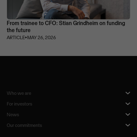
From trainee to CFO: Stian Grindheim on funding
the future
ARTICLE
⏵
MAY 26, 2026
Who we are
For investors
News
Our commitments