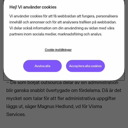
Hej! Vi använder cookies
Vi använder cookies för att få webbsidan att fungera, personalisera
Tre av tio företag och kommuner lägger ut delar av sin
innehåll och annonser och för att analysera trafiken på webbsidan.
Vi delar också information om din användning av sidan med våra
administration på externa aktörer.
partners inom sociala medier, marknadsföring och analys.
Flera av dem planerar dessutom att öka den andelen.
Det visar den senaste Outsourcingbarometern från
Cookie-inställningar
ekonomiföretaget Visma.
Avvisa alla
Acceptera alla cookies
– De som börjat outsourca delar av sin administration
blir ganska snabbt övertygade om fördelarna. Då är det
mycket som talar för att fler administrativa uppgifter
läggs ut, säger Magnus Hedlund, vd för Visma
Services.