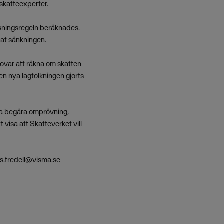
 skatteexperter.
nsningsregeln beräknades.
kat sänkningen.
lovar att räkna om skatten
n nya lagtolkningen gjorts
öva begära omprövning,
visa att Skatteverket vill
rs.fredell@visma.se