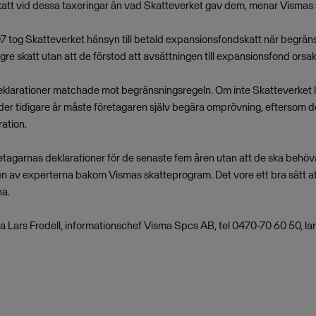
e skatt vid dessa taxeringar än vad Skatteverket gav dem, menar Vismas
07 tog Skatteverket hänsyn till betald expansionsfondskatt när begrä
gre skatt utan att de förstod att avsättningen till expansionsfond orsa
 deklarationer matchade mot begränsningsregeln. Om inte Skatteverket 
er tidigare år måste företagaren själv begära omprövning, eftersom de
ration.
retagarnas deklarationer för de senaste fem åren utan att de ska beh
 av experterna bakom Vismas skatteprogram. Det vore ett bra sätt att 
na.
ta Lars Fredell, informationschef Visma Spcs AB, tel 0470-70 60 50,
la