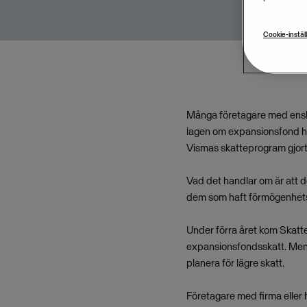
Cookie-instäl
Många företagare med enskil
lagen om expansionsfond ha
Vismas skatteprogram gjort
Vad det handlar om är att d
dem som haft förmögenhetssk
Under förra året kom Skatte
expansionsfondsskatt. Men 
planera för lägre skatt.
Företagare med firma eller 