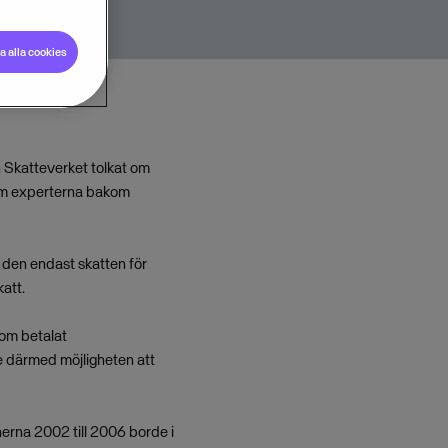
 alla cookies
n Skatteverket tolkat om
som experterna bakom
e den endast skatten för
att.
som betalat
e därmed möjligheten att
nerna 2002 till 2006 borde i