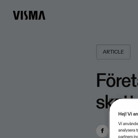
ARTICLE
Föret
skat
Hej! Vi a
Vi använder
analysera 
partners in