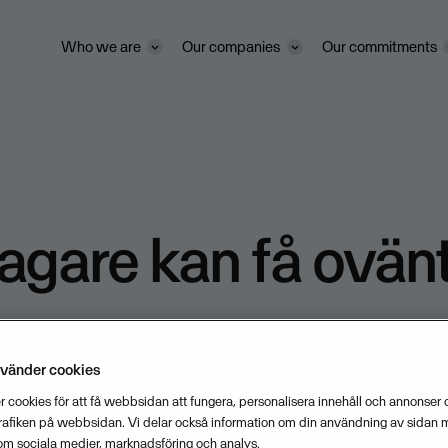
Who we are
Our companies
Our commitments
agare kan få ovän
tepengar
nvänder cookies
 cookies för att få webbsidan att fungera, personalisera innehåll och annonser o
trafiken på webbsidan. Vi delar också information om din användning av sidan 
JANUARY 8, 2008
1
MIN READ
om sociala medier, marknadsföring och analys.