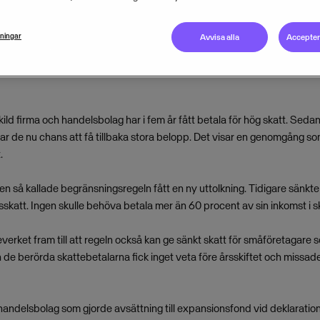
lningar
Avvisa alla
Acceptera
d firma och handelsbolag har i fem år fått betala för hög skatt. Seda
r de nu chans att få tillbaka stora belopp. Det visar en genomgång 
.
en så kallade begränsningsregeln fått en ny uttolkning. Tidigare sänkt
att. Ingen skulle behöva betala mer än 60 procent av sin inkomst i sk
verket fram till att regeln också kan ge sänkt skatt för småföretagare 
de berörda skattebetalarna fick inget veta före årsskiftet och missad
handelsbolag som gjorde avsättning till expansionsfond vid deklaratio