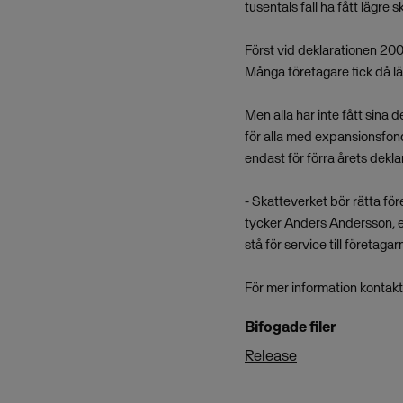
tusentals fall ha fått lägr
Först vid deklarationen 20
Många företagare fick då lä
Men alla har inte fått sina
för alla med expansionsfond
endast för förra årets dekla
- Skatteverket bör rätta fö
tycker Anders Andersson, en
stå för service till företagar
För mer information kontak
Bifogade filer
Release