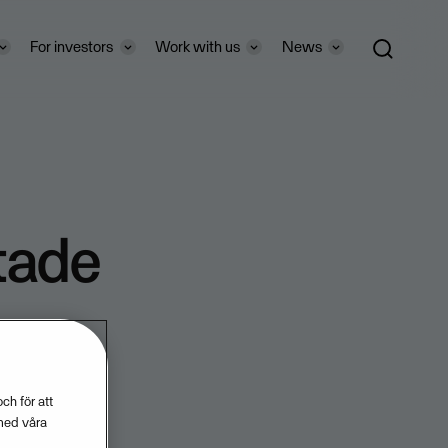
For investors
Work with us
News
tade
ch för att
med våra