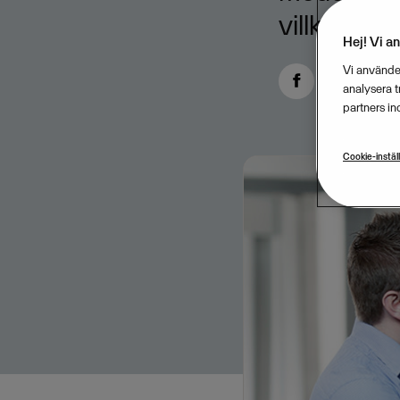
villkor in
Hej! Vi a
Vi använder
analysera 
partners in
Cookie-instäl