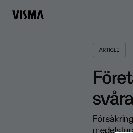
ARTICLE
Föret
svåras
Försäkrin
medelstora