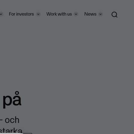
For investors
Work with us
News
r på
- och
starka