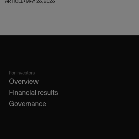
ARTICLE
⏵
MAY 26, 2026
For investors
Overview
Financial results
Governance