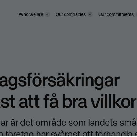
Who we are
Our companies
Our commitments
agsförsäkringar
t att få bra villko
gar är det område som landets små
 företag har svårast att förhandla 