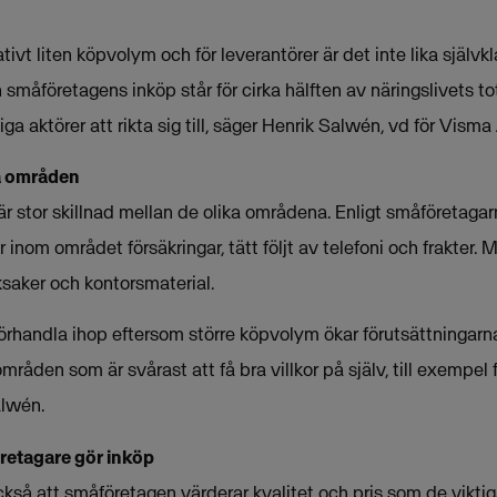
tivt liten köpvolym och för leverantörer är det inte lika självk
småföretagens inköp står för cirka hälften av näringslivets t
ga aktörer att rikta sig till, säger Henrik Salwén, vd för Vism
ka områden
 är stor skillnad mellan de olika områdena. Enligt småföretagar
r inom området försäkringar, tätt följt av telefoni och frakter. 
cksaker och kontorsmaterial.
förhandla ihop eftersom större köpvolym ökar förutsättningarna a
råden som är svårast att få bra villkor på själv, till exempel f
alwén.
öretagare gör inköp
så att småföretagen värderar kvalitet och pris som de viktiga