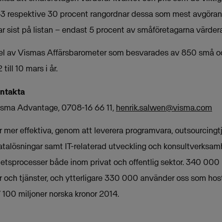
t. 43 respektive 30 procent rangordnar dessa som mest avgöran
r sist på listan – endast 5 procent av småföretagarna värdera
el av Vismas Affärsbarometer som besvarades av 850 små o
till 10 mars i år.
ontakta
Visma Advantage, 0708-16 66 11,
henrik.salwen@visma.com
mer effektiva, genom att leverera programvara, outsourcingtjä
atalösningar samt IT-relaterad utveckling och konsultverksamh
etsprocesser både inom privat och offentlig sektor. 340 000
 och tjänster, och ytterligare 330 000 använder oss som host
 100 miljoner norska kronor 2014.