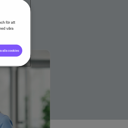
ch för att
med våra
 alla cookies