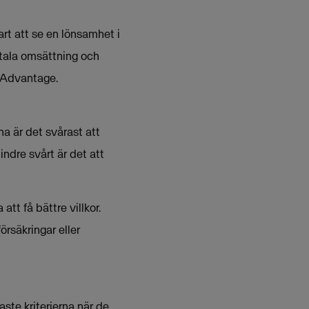
lart att se en lönsamhet i
otala omsättning och
a Advantage.
na är det svårast att
Mindre svårt är det att
tt få bättre villkor.
örsäkringar eller
ste kriterierna när de