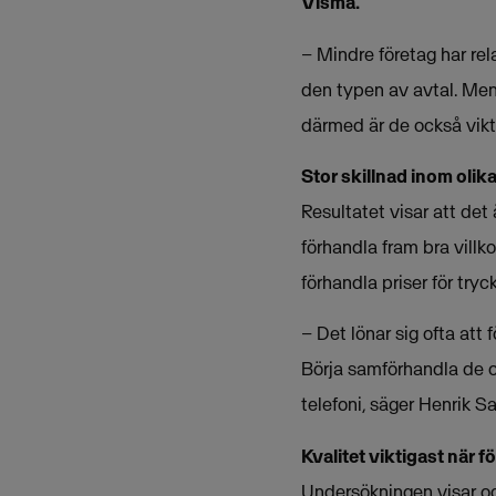
Visma.
– Mindre företag har rela
den typen av avtal. Men 
därmed är de också vikti
Stor skillnad inom oli
Resultatet visar att det
förhandla fram bra villko
förhandla priser för try
– Det lönar sig ofta att 
Börja samförhandla de om
telefoni, säger Henrik S
Kvalitet viktigast när f
Undersökningen visar ock