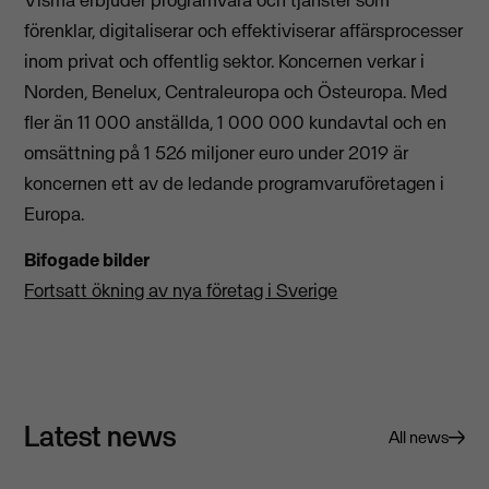
Visma erbjuder programvara och tjänster som
förenklar, digitaliserar och effektiviserar affärsprocesser
inom privat och offentlig sektor. Koncernen verkar i
Norden, Benelux, Centraleuropa och Östeuropa. Med
fler än 11 000 anställda, 1 000 000 kundavtal och en
omsättning på 1 526 miljoner euro under 2019 är
koncernen ett av de ledande programvaruföretagen i
Europa.
Bifogade bilder
Fortsatt ökning av nya företag i Sverige
Latest news
All news