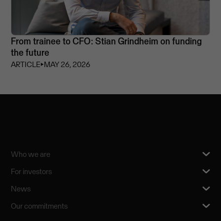
From trainee to CFO: Stian Grindheim on funding
the future
ARTICLE
⏵
MAY 26, 2026
Who we are
For investors
News
Our commitments