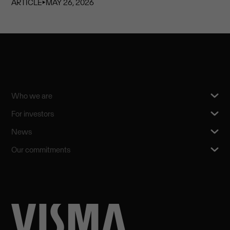
ARTICLE
⏵
MAY 26, 2026
Who we are
For investors
News
Our commitments