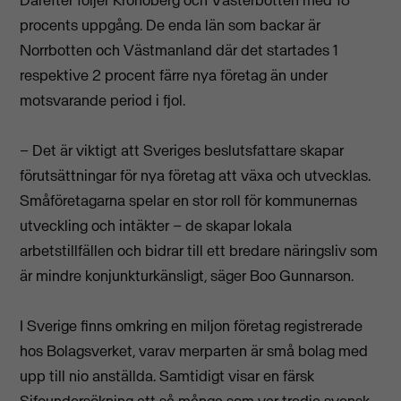
procents uppgång. De enda län som backar är
Norrbotten och Västmanland där det startades 1
respektive 2 procent färre nya företag än under
motsvarande period i fjol.
– Det är viktigt att Sveriges beslutsfattare skapar
förutsättningar för nya företag att växa och utvecklas.
Småföretagarna spelar en stor roll för kommunernas
utveckling och intäkter – de skapar lokala
arbetstillfällen och bidrar till ett bredare näringsliv som
är mindre konjunkturkänsligt, säger Boo Gunnarson.
I Sverige finns omkring en miljon företag registrerade
hos Bolagsverket, varav merparten är små bolag med
upp till nio anställda. Samtidigt visar en färsk
Sifoundersökning att så många som var tredje svensk,