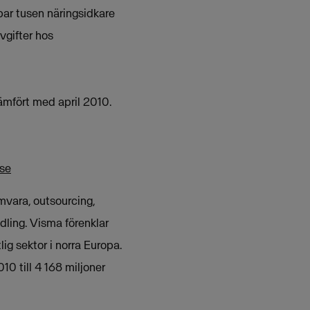
par tusen näringsidkare
vgifter hos
jämfört med april 2010.
.se
mvara, outsourcing,
dling. Visma förenklar
g sektor i norra Europa.
0 till 4 168 miljoner