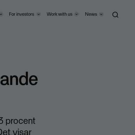
For investors
Work with us
News
gande
3 procent
Det visar