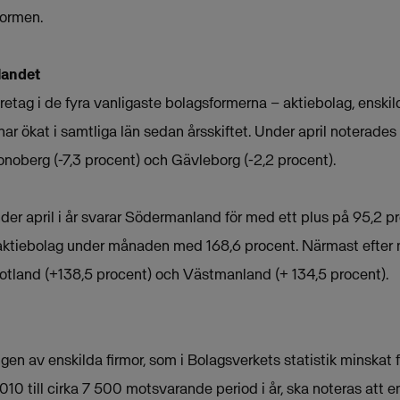
formen.
landet
retag i de fyra vanligaste bolagsformerna – aktiebolag, enskil
r ökat i samtliga län sedan årsskiftet. Under april noterade
ronoberg (-7,3 procent) och Gävleborg (-2,2 procent).
der april i år svarar Södermanland för med ett plus på 95,2 p
ktiebolag under månaden med 168,6 procent. Närmast efter n
tland (+138,5 procent) och Västmanland (+ 134,5 procent).
ingen av enskilda firmor, som i Bolagsverkets statistik minskat
10 till cirka 7 500 motsvarande period i år, ska noteras att e