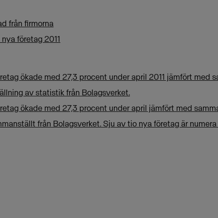
d från firmorna
 nya företag 2011
öretag ökade med 27,3 procent under april 2011 jämfört med s
lning av statistik från Bolagsverket.
öretag ökade med 27,3 procent under april jämfört med samma 
manställt från Bolagsverket. Sju av tio nya företag är numera