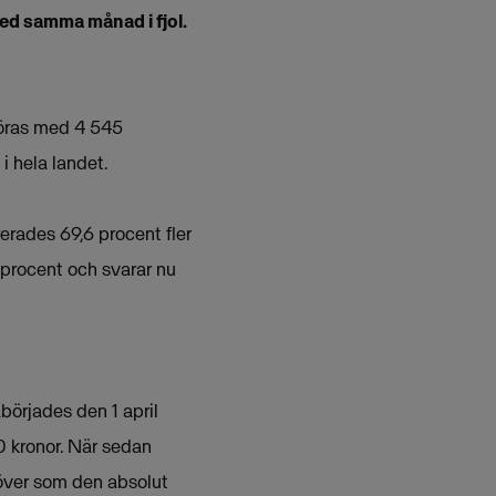
ed samma månad i fjol.
mföras med 4 545
i hela landet.
rerades 69,6 procent fler
0 procent och svarar nu
börjades den 1 april
00 kronor. När sedan
 över som den absolut