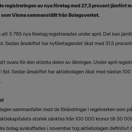
e registreringen av nya företag med 27,3 procent jämfört m
tik som Visma sammanställt från Bolagsverket.
en att 5 785 nya företag registrerades under april. Det kan jä
l. Sedan årsskiftet har nyföretagandet ökat med 31,5 procent 
att svara för den största delen av ökningen. Under april regist
l i fjol. Sedan årsskiftet har aktiebolagen ökat med nästan 10
.
ol
olagen sammanfaller med de förändringar i regelverken som på
å aktiekapitalets storlek sänktes från 100 000 kronor till 50 0
ndre bolag avskaffades i november tog aktiebolagen definitivt