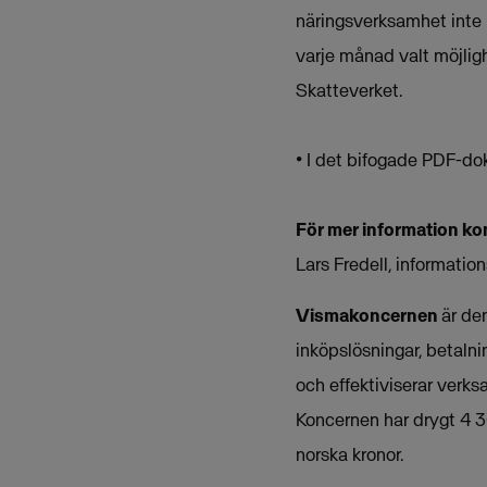
näringsverksamhet inte k
varje månad valt möjligh
Skatteverket.
• I det bifogade PDF-dok
För mer information ko
Lars Fredell, informati
Vismakoncernen
är de
inköpslösningar, betalni
och effektiviserar verk
Koncernen har drygt 4 3
norska kronor.