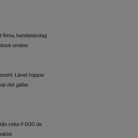
d firma, handelsbolag
s dock smärre
rocent. Länet toppar
är det gäller
 från cirka 9 000 de
nskild