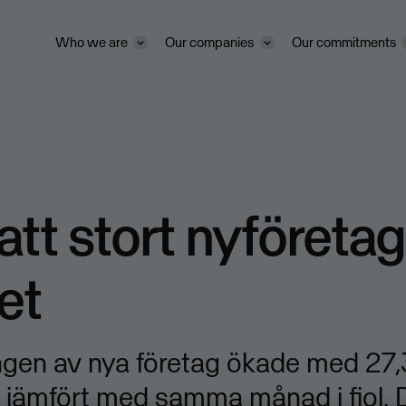
Who we are
Our companies
Our commitments
att stort nyföreta
det
ngen av nya företag ökade med 27,
l jämfört med samma månad i fjol. 