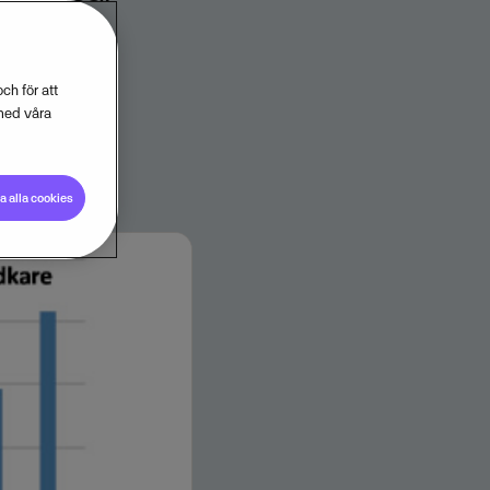
sverket.
ch för att
med våra
 alla cookies