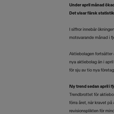
Under april månad ökad
Det visar färsk statis
I siffror innebär ökning
motsvarande månad i fjo
Aktiebolagen fortsätter 
nya aktiebolag än i apri
för sju av tio nya företag
Ny trend sedan april i fj
Trendbrottet för aktieb
förra året, när kravet p
revisionsplikten för mi