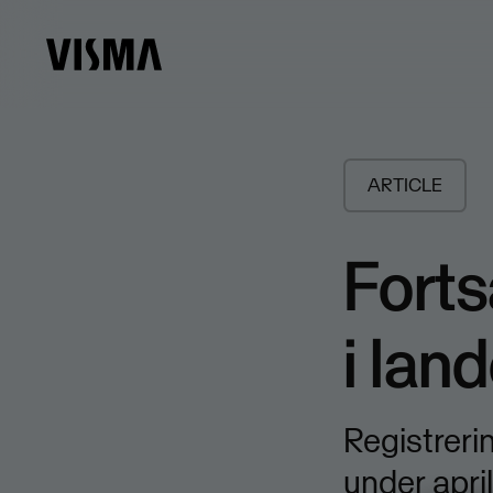
ARTICLE
Forts
i lan
Registreri
under apri