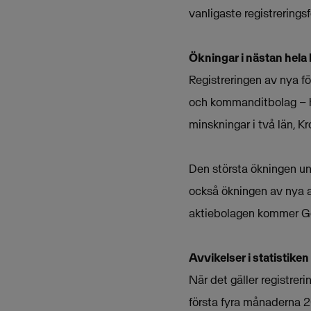
vanligaste registrerings
Ökningar i nästan hela 
Registreringen av nya fö
och kommanditbolag – ha
minskningar i två län, K
Den största ökningen un
också ökningen av nya a
aktiebolagen kommer Go
Avvikelser i statistiken
När det gäller registrer
första fyra månaderna 20