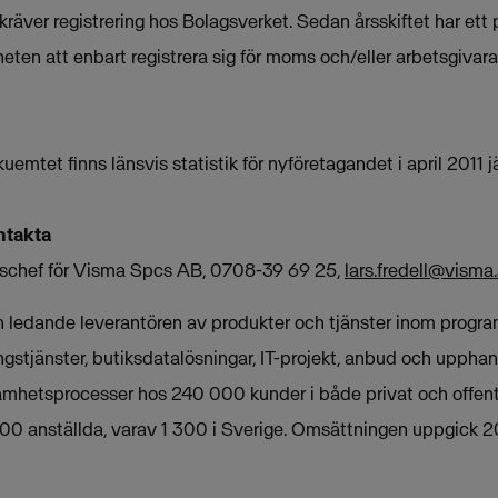
räver registrering hos Bolagsverket. Sedan årsskiftet har ett 
eten att enbart registrera sig för moms och/eller arbetsgivara
uemtet finns länsvis statistik för nyföretagandet i april 2011 
ntakta
onschef för Visma Spcs AB, 0708-39 69 25,
lars.fredell@visma
n ledande leverantören av produkter och tjänster inom progra
ngstjänster, butiksdatalösningar, IT-projekt, anbud och upphan
samhetsprocesser hos 240 000 kunder i både privat och offentli
00 anställda, varav 1 300 i Sverige. Omsättningen uppgick 201