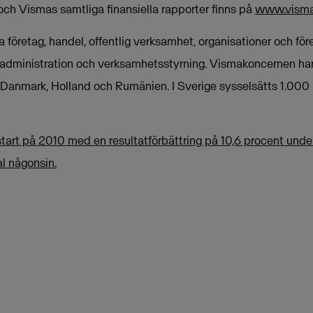
och Vismas samtliga finansiella rapporter finns på
www.vism
 företag, handel, offentlig verksamhet, organisationer och för
 administration och verksamhetsstyrning. Vismakoncernen har
, Danmark, Holland och Rumänien. I Sverige sysselsätts 1.000 
start på 2010 med en resultatförbättring på 10,6 procent under
l någonsin.