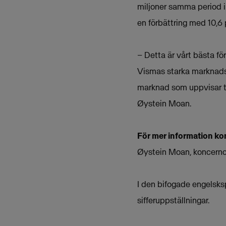
miljoner samma period i 
en förbättring med 10,6 
– Detta är vårt bästa fö
Vismas starka marknadspo
marknad som uppvisar te
Øystein Moan.
För mer information ko
Øystein Moan, koncernc
I den bifogade engelsks
sifferuppställningar.