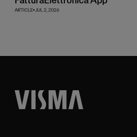
FatturaElettronica App
ARTICLE
⏵
JUL 2, 2026