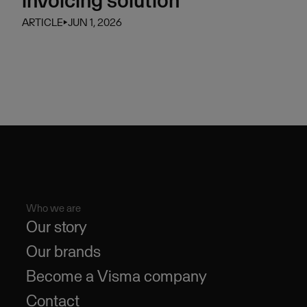
invoicing solution
ARTICLE
⏵
JUN 1, 2026
Who we are
Our story
Our brands
Become a Visma company
Contact