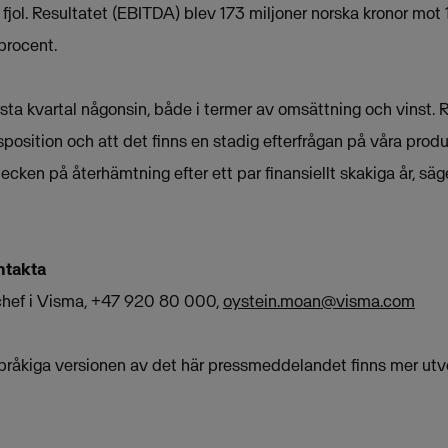
fjol. Resultatet (EBITDA) blev 173 miljoner norska kronor mot 1
procent.
rsta kvartal någonsin, både i termer av omsättning och vinst. 
sition och att det finns en stadig efterfrågan på våra produk
cken på återhämtning efter ett par finansiellt skakiga år, sä
ntakta
hef i Visma, +47 920 80 000,
oystein.moan@visma.com
pråkiga versionen av det här pressmeddelandet finns mer utv