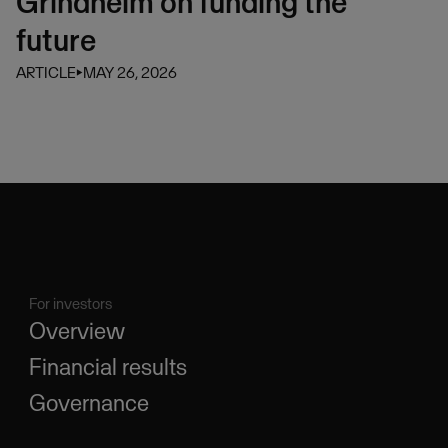
Grindheim on funding the
future
ARTICLE
⏵
MAY 26, 2026
For investors
Overview
Financial results
Governance