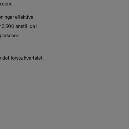
a.com
.
eningar effektiva
 3.500 anställda i
personer.
 det första kvartalet,