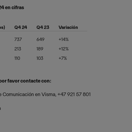
4 en cifras
os)
Q4 24
Q4 23
Variación
737
649
+14%
213
189
+12%
110
103
+7%
por favor contacte con:
de Comunicación en Visma, +47 921 57 801
m