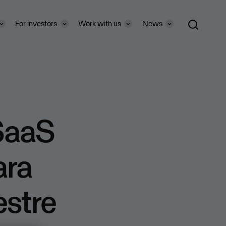
For investors
Work with us
News
 SaaS
ara
estre