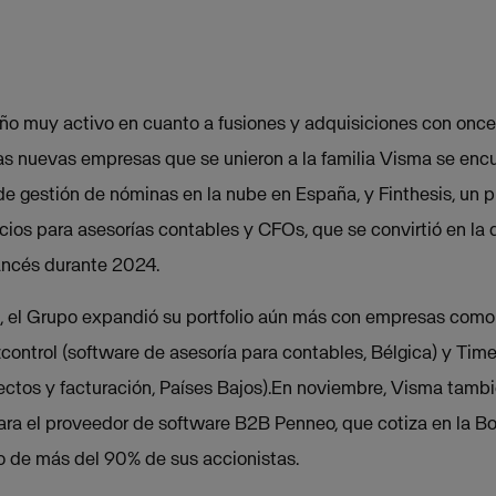
ño muy activo en cuanto a fusiones y adquisiciones con once
 las nuevas empresas que se unieron a la familia Visma se enc
e gestión de nóminas en la nube en España, y Finthesis, un 
cios para asesorías contables y CFOs, que se convirtió en la 
ancés durante 2024.
x, el Grupo expandió su portfolio aún más con empresas com
zcontrol (software de asesoría para contables, Bélgica) y Tim
ectos y facturación, Países Bajos).En noviembre, Visma tambi
para el proveedor de software B2B Penneo, que cotiza en la 
o de más del 90% de sus accionistas.