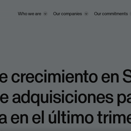
Who we are
Our companies
Our commitments
e crecimiento en
e adquisiciones p
 en el último trim