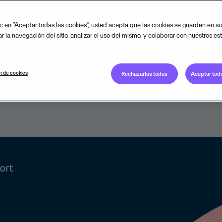
ño
ic en “Aceptar todas las cookies”, usted acepta que las cookies se guarden en su
r la navegación del sitio, analizar el uso del mismo, y colaborar con nuestros es
s el 2025 con 2.700 millones de e
Anuales Recurrentes (ARR).
n de cookies
Rechazarlas todas
Aceptar toda
JANUARY 24, 2025
3
MIN READ