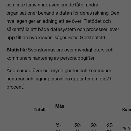
som inte försvinner, även om de låter andra
organisationer behandla datan för deras räkning. Den
nya lagen ger anledning att se över IT-stödet och
säkerställa att både datasystem och processer lever
upp till de nya kraven, säger Sofia Gerstenfeld.
Statistik:
Svenskarnas oro över myndigheters och
kommuners hantering av personuppgifter
Är du oroad över hur myndigheter och kommuner
hanterar och lagrar personliga uppgifter om dig? (i
procent)
Män
Totalt
Kvi
18-
30-
50-
65-
18-2