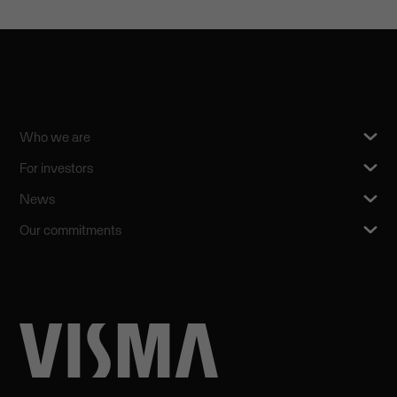
Who we are
For investors
News
Our commitments