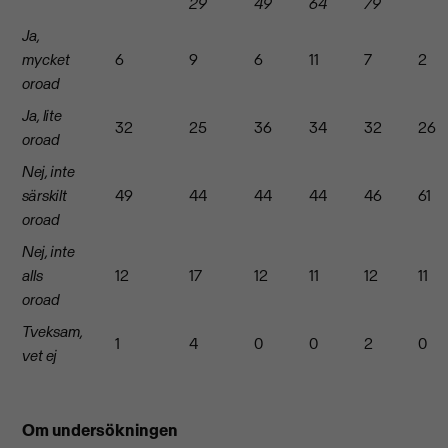
29
49
64
79
Ja,
mycket
6
9
6
11
7
2
oroad
Ja, lite
32
25
36
34
32
26
oroad
Nej, inte
särskilt
49
44
44
44
46
61
oroad
Nej, inte
alls
12
17
12
11
12
11
oroad
Tveksam,
1
4
0
0
2
0
vet ej
Om undersökningen