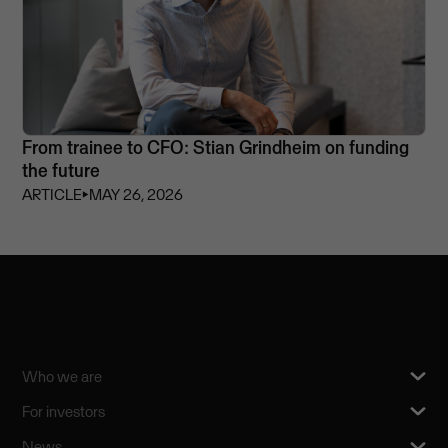
From trainee to CFO: Stian Grindheim on funding
the future
ARTICLE
⏵
MAY 26, 2026
Who we are
For investors
News