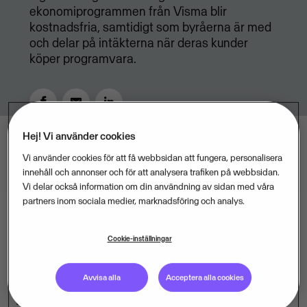
ekonomiprogrammen från Visma blir
kostnadsfria, samtidigt som byråerna är med
och delar på intäkterna när deras kunder
köper programvara.
Hej! Vi använder cookies
DECEMBER 6, 2016
2
MIN READ
Vi använder cookies för att få webbsidan att fungera, personalisera
innehåll och annonser och för att analysera trafiken på webbsidan.
Vi delar också information om din användning av sidan med våra
partners inom sociala medier, marknadsföring och analys.
Cookie-inställningar
Visma lanserar nu en ny affärsmodell för
redovisnings- och revisionsbyråer, en bransch i
Avvisa alla
Acceptera alla cookies
snabb förändring i och med digitaliseringen. De
viktigaste ekonomiprogrammen från Visma blir