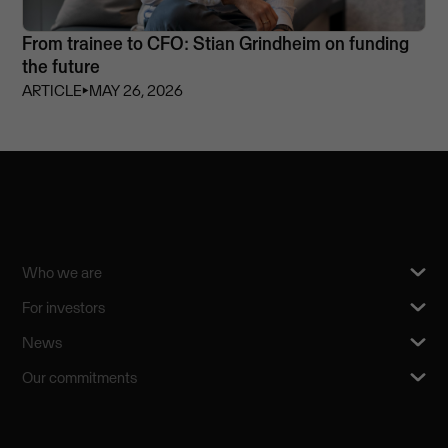
From trainee to CFO: Stian Grindheim on funding
the future
ARTICLE
⏵
MAY 26, 2026
Who we are
For investors
News
Our commitments