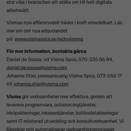
stor vilja i branschen att ställa om till helt digitala
arbetssätt.
Vismas nya affärsmodell träder i kraft omedelbart. Läs
mer om det nya erbjudandet
på:
www.vismaspcs.se/redovisning
.
För mer information, kontakta gärna
Daniel de Sousa, vd Visma Spcs, 070-335 86 84,
daniel.de.sousa@visma.com
Johanna Stier, pressansvarig Visma Spcs, 073-056 17
69,
johanna.stier@visma.com
Visma
gör verksamheter mer effektiva, genom att
leverera programvara, outsourcingtjänster,
inköpslösningar, inkassotjänster, butiksdatalösningar
samt IT-relaterad utveckling och konsultverksamhet. Vi
förenklar och automatiserar verksamhetsprocesser