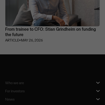
From trainee to CFO: Stian Grindheim on funding
the future
ARTICLE
⏵
MAY 26, 2026
Who we are
For investors
News