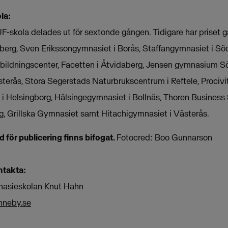
la:
-skola delades ut för sextonde gången. Tidigare har priset gå
lberg, Sven Erikssongymnasiet i Borås, Staffangymnasiet i 
tbildningscenter, Facetten i Åtvidaberg, Jensen gymnasium S
terås, Stora Segerstads Naturbrukscentrum i Reftele, Procivit
i Helsingborg, Hälsingegymnasiet i Bollnäs, Thoren Business 
rg, Grillska Gymnasiet samt Hitachigymnasiet i Västerås.
d för publicering finns bifogat.
Fotocred: Boo Gunnarson
ntakta:
mnasieskolan Knut Hahn
onneby.se