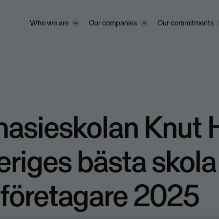
Who we are
Our companies
Our commitments
asieskolan Knut 
eriges bästa skola
 företagare 2025