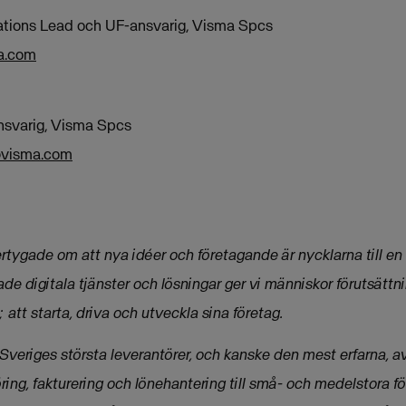
ations Lead och UF-ansvarig, Visma Spcs
a.com
nsvarig, Visma Spcs
@visma.com
rtygade om att nya idéer och företagande är nycklarna till en
de digitala tjänster och lösningar ger vi människor förutsättn
 att starta, driva och utveckla sina företag.
 Sveriges största leverantörer, och kanske den mest erfarna, av 
ing, fakturering och lönehantering till små- och medelstora f