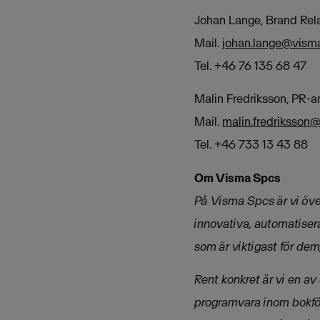
Johan Lange, Brand Rel
Mail.
johan.lange@vism
Tel. +46 76 135 68 47
Malin Fredriksson, PR-a
Mail.
malin.fredriksson
Tel. +46 733 13 43 88
Om Visma Spcs
På Visma Spcs är vi öve
innovativa, automatisera
som är viktigast för dem;
Rent konkret är vi en av
programvara inom bokför