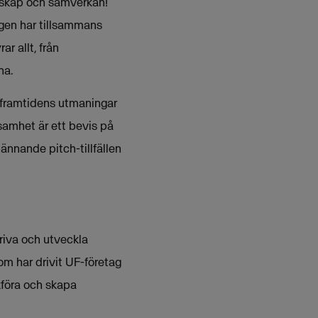
örskap och samverkan!
ngen har tillsammans
r allt, från
na.
an framtidens utmaningar
samhet är ett bevis på
ännande pitch-tillfällen
driva och utveckla
m har drivit UF-företag
kföra och skapa