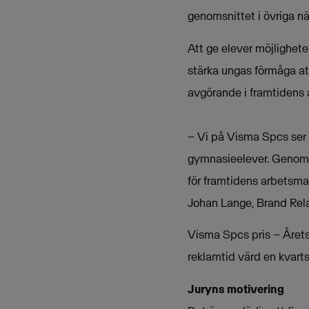
genomsnittet i övriga nä
Att ge elever möjlighete
stärka ungas förmåga at
avgörande i framtidens a
– Vi på Visma Spcs ser d
gymnasieelever. Genom 
för framtidens arbetsmar
Johan Lange, Brand Rel
Visma Spcs pris – Årets
reklamtid värd en kvart
Juryns motivering