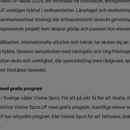
a Årets UF-skola 2025, ett riktmärke för innovation, entrepren
UF verkligen hjärtat i verksamheten. Lärarlaget och skolledni
ammansvetsad strategi där entreprenöriellt lärande genomsyra
inspirerande projekt som skapar glädje och passion hos elever
ållbarhet, internationella utbyten och teknik, tar skolan sig 
 hjärta. Skolans samarbeten med näringsliv och Ung Företag
llan skola och verklighet, där speeddejting med rådgivare, sp
t förstärker lärandet.
 med gratis program
 Sverige väljer Visma Spcs. För att på sikt få fler att starta, 
stöttar Visma Spcs UF med gratis program. Samtliga elever so
 har erbjudits program från Visma Spcs för att fakturera, bo
.