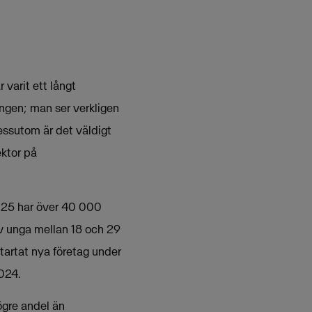
 varit ett långt
ningen; man ser verkligen
Dessutom är det väldigt
ektor på
2025 har över 40 000
av unga mellan 18 och 29
startat nya företag under
024.
ögre andel än