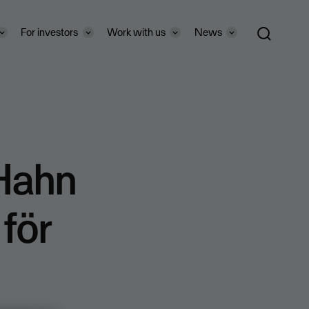
For investors
Work with us
News
Hahn
 för