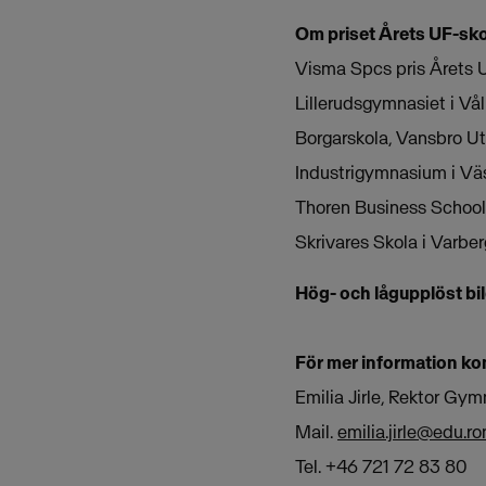
Om priset Årets UF-sko
Visma Spcs pris Årets UF
Lillerudsgymnasiet i Vå
Borgarskola, Vansbro U
Industrigymnasium i Väs
Thoren Business School 
Skrivares Skola i Varbe
Hög- och lågupplöst bil
För mer information ko
Emilia Jirle, Rektor Gy
Mail.
emilia.jirle@edu.r
Tel. +46 721 72 83 80