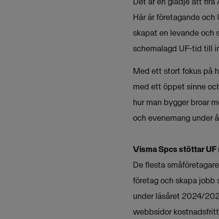
Det är en glädje att fir
Här är företagande och 
skapat en levande och s
schemalagd UF-tid till 
Med ett stort fokus på h
med ett öppet sinne och
hur man bygger broar me
och evenemang under åre
Visma Spcs stöttar UF
De flesta småföretagare i
företag och skapa jobb 
under läsåret 2024/2025
webbsidor kostnadsfritt