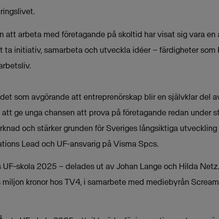
ringslivet.
n att arbeta med företagande på skoltid har visat sig vara en 
t ta initiativ, samarbeta och utveckla idéer – färdigheter som
rbetsliv.
et som avgörande att entreprenörskap blir en självklar del av
att ge unga chansen att prova på företagande redan under st
knad och stärker grunden för Sveriges långsiktiga utveckling 
ations Lead och UF-ansvarig på Visma Spcs.
 UF-skola 2025 – delades ut av Johan Lange och Hilda Netz. 
s miljon kronor hos TV4, i samarbete med mediebyrån Scream