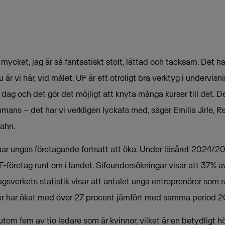
mycket, jag är så fantastiskt stolt, lättad och tacksam. Det har
 är vi här, vid målet. UF är ett otroligt bra verktyg i undervis
 dag och det gör det möjligt att knyta många kurser till det. 
ammans – det har vi verkligen lyckats med, säger Emilia Jirle, R
ahn.
ar ungas företagande fortsatt att öka. Under läsåret 2024/
F-företag runt om i landet. Sifoundersökningar visar att 37% 
olagsverkets statistik visar att antalet unga entreprenörer som 
der har ökat med över 27 procent jämfört med samma period 2
utom fem av tio ledare som är kvinnor, vilket är en betydligt h