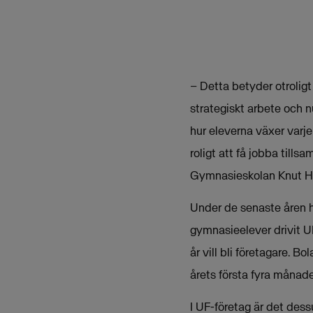
– Detta betyder otroligt 
strategiskt arbete och nu
hur eleverna växer varje
roligt att få jobba tills
Gymnasieskolan Knut H
Under de senaste åren h
gymnasieelever drivit U
år vill bli företagare. B
årets första fyra måna
I UF-företag är det dess