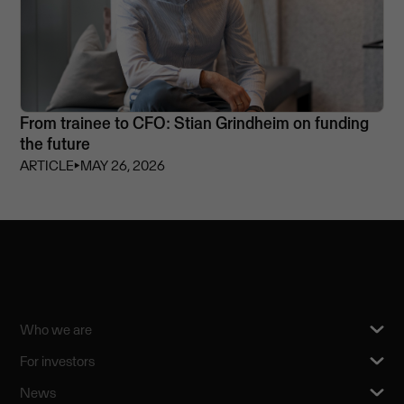
From trainee to CFO: Stian Grindheim on funding
the future
ARTICLE
⏵
MAY 26, 2026
Who we are
For investors
News