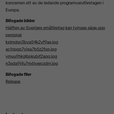
koncernen ett av de ledande programvaruföretagen i
Europa.
Bifogade bilder
Hälften av Sveriges småföretag kan tvingas säga upp
personal
kxlmdsn3bva54k2vf9ae.jpg
ac1npqp7cjea7b5z2fxp.jpg
ymuu9hkglbpkubif2aqq.jpg
n3sda9jifu7m6lvwczdm.jpg
Bifogade filer
Release