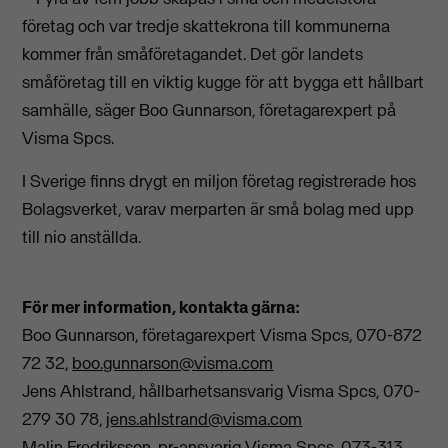
företag och var tredje skattekrona till kommunerna
kommer från småföretagandet. Det gör landets
småföretag till en viktig kugge för att bygga ett hållbart
samhälle, säger Boo Gunnarson, företagarexpert på
Visma Spcs.
I Sverige finns drygt en miljon företag registrerade hos
Bolagsverket, varav merparten är små bolag med upp
till nio anställda.
För mer information, kontakta gärna:
Boo Gunnarson, företagarexpert Visma Spcs, 070-872
72 32,
boo.gunnarson@visma.com
Jens Ahlstrand, hållbarhetsansvarig Visma Spcs, 070-
279 30 78,
jens.ahlstrand@visma.com
Malin Fredriksson, pr-ansvarig Visma Spcs,
073-313