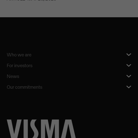
Who we are
For investors
News
Our commitments