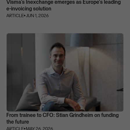
Visma’s Inexchange emerges as Europe's leading
e-invoicing solution
ARTICLE
⏵
JUN 1, 2026
From trainee to CFO: Stian Grindheim on funding
the future
ARTICLE
⏵
MAY 26, 2026