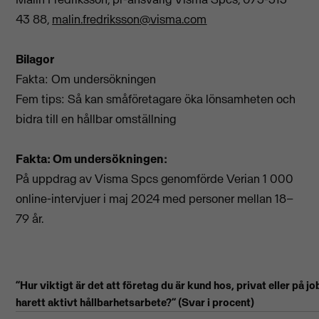
43 88,
malin.fredriksson@visma.com
Bilagor
Fakta: Om undersökningen
Fem tips: Så kan småföretagare öka lönsamheten och
bidra till en hållbar omställning
Fakta: Om undersökningen:
På uppdrag av Visma Spcs genomförde Verian 1 000
online-intervjuer i maj 2024 med personer mellan 18–
79 år.
”Hur viktigt är det att företag du är kund hos, privat eller på jo
har
ett aktivt hållbarhetsarbete?” (Svar i procent)