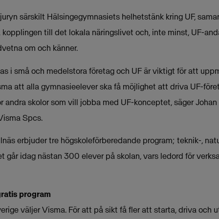
 juryn särskilt Hälsingegymnasiets helhetstänk kring UF, sama
opplingen till det lokala näringslivet och, inte minst, UF-an
dvetna om och känner.
s i små och medelstora företag och UF är viktigt för att uppmun
Visma att alla gymnasieelever ska få möjlighet att driva UF-fö
för andra skolor som vill jobba med UF-konceptet, säger Johan
 Visma Spcs.
lnäs erbjuder tre högskoleförberedande program; teknik-, na
går idag nästan 300 elever på skolan, vars ledord för verksa
ratis program
rige väljer Visma. För att på sikt få fler att starta, driva och