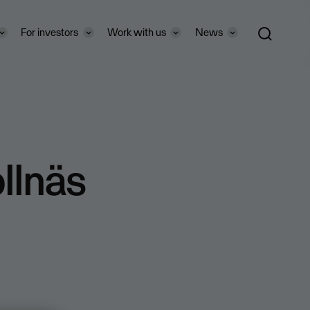
For investors
Work with us
News
llnäs