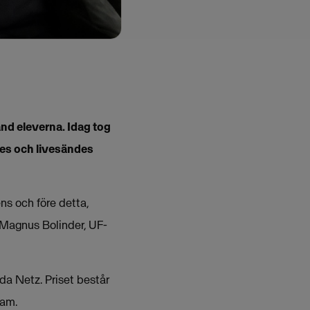
and eleverna. Idag tog
es och livesändes
ens och före detta,
r Magnus Bolinder, UF-
a Netz. Priset består
eam.