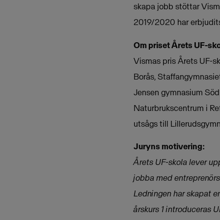
skapa jobb stöttar Vism
2019/2020 har erbjudits
Om priset Årets UF-sko
Vismas pris Årets UF-sko
Borås, Staffangymnasiet
Jensen gymnasium Södra
Naturbrukscentrum i Reft
utsågs till Lillerudsgymn
Juryns motivering:
Årets UF-skola lever upp
jobba med entreprenörska
Ledningen har skapat en
årskurs 1 introduceras U