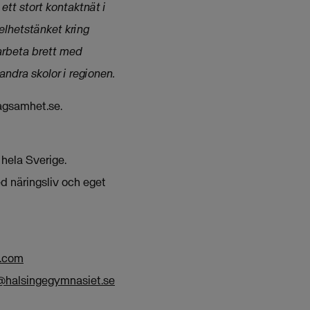
tt stort kontaktnät i
helhetstänket kring
 arbeta brett med
andra skolor i regionen.
agsamhet.se.
 hela Sverige.
d näringsliv och eget
a.com
@halsingegymnasiet.se