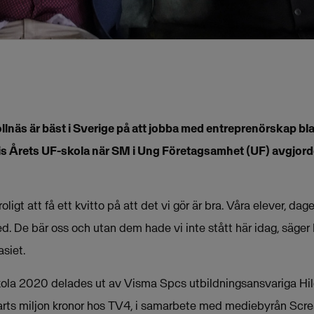
lnäs är bäst i Sverige på att jobba med entreprenörskap bl
s Årets UF-skola när SM i Ung Företagsamhet (UF) avgjord
oligt att få ett kvitto på att det vi gör är bra. Våra elever, dag
cred. De bär oss och utan dem hade vi inte stått här idag, säge
siet.
ola 2020 delades ut av Visma Spcs utbildningsansvariga Hild
arts miljon kronor hos TV4, i samarbete med mediebyrån Scr