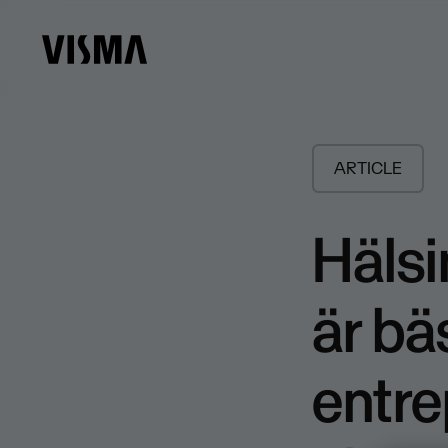
ARTICLE
Hälsi
är bä
entre