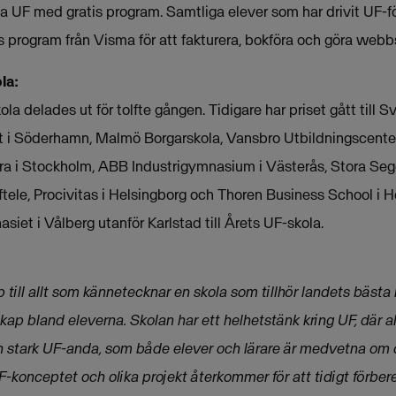
a UF med gratis program. Samtliga elever som har drivit UF-f
 program från Visma för att fakturera, bokföra och göra webb
la:
la delades ut för tolfte gången. Tidigare har priset gått till 
 i Söderhamn, Malmö Borgarskola, Vansbro Utbildningscenter,
 i Stockholm, ABB Industrigymnasium i Västerås, Stora Seg
ele, Procivitas i Helsingborg och Thoren Business School i He
asiet i Vålberg utanför Karlstad till Årets UF-skola.
 till allt som kännetecknar en skola som tillhör landets bästa 
p bland eleverna. Skolan har ett helhetstänk kring UF, där al
 stark UF-anda, som både elever och lärare är medvetna om 
F-konceptet och olika projekt återkommer för att tidigt förber