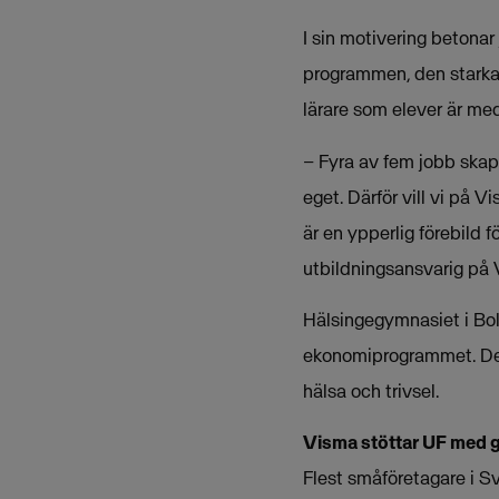
I sin motivering betonar
programmen, den starka k
lärare som elever är me
– Fyra av fem jobb skapa
eget. Därför vill vi på 
är en ypperlig förebild 
utbildningsansvarig på
Hälsingegymnasiet i Bol
ekonomiprogrammet. Det 
hälsa och trivsel.
Visma stöttar UF med g
Flest småföretagare i Sve