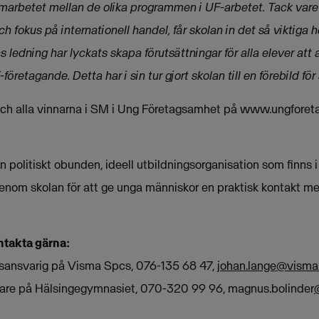
marbetet mellan de olika programmen i UF-arbetet. Tack vare e
ch fokus på internationell handel, får skolan in det så viktiga 
 ledning har lyckats skapa förutsättningar för alla elever att
retagande. Detta har i sin tur gjort skolan till en förebild för 
 och alla vinnarna i SM i Ung Företagsamhet på www.ungforet
politiskt obunden, ideell utbildningsorganisation som finns i
enom skolan för att ge unga människor en praktisk kontakt me
ntakta gärna:
gsansvarig på Visma Spcs, 076-135 68 47,
johan.lange@vism
rare på Hälsingegymnasiet, 070-320 99 96, magnus.bolinder