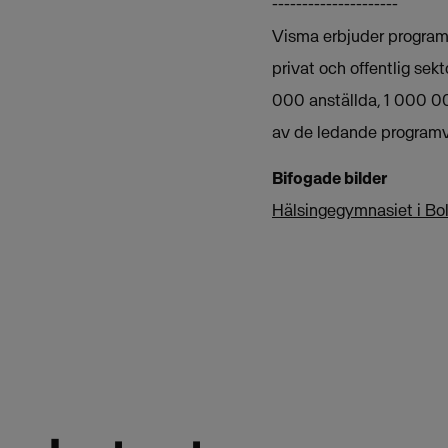
---------------------
Visma erbjuder programva
privat och offentlig sek
000 anställda, 1 000 00
av de ledande programv
Bifogade bilder
Hälsingegymnasiet i Bol