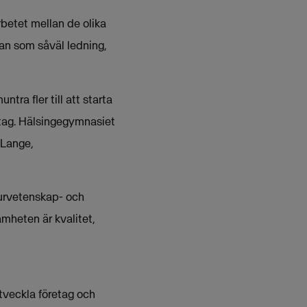
rbetet mellan de olika
dan som såväl ledning,
tra fler till att starta
retag. Hälsingegymnasiet
 Lange,
turvetenskap- och
mheten är kvalitet,
 utveckla företag och