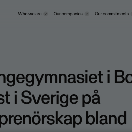
Who we are
Our companies
Our commitments
ngegymnasiet i Bo
st i Sverige på
prenörskap bland