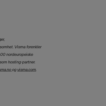
er,
rksomhet. Visma forenkler
 000 nordeuropeiske
som hosting-partner.
sma.no
og
visma.com
.