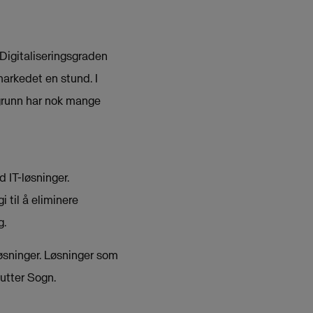
 Digitaliseringsgraden
markedet en stund. I
n grunn har nok mange
 IT-løsninger.
i til å eliminere
g.
løsninger. Løsninger som
lutter Sogn.