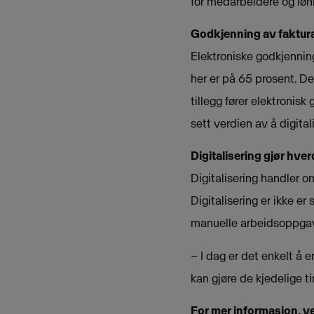
for medarbeidere og løn
Godkjenning av fakturae
Elektroniske godkjenning
her er på 65 prosent. De
tillegg fører elektronis
sett verdien av å digita
Digitalisering gjør hve
Digitalisering handler o
Digitalisering er ikke er
manuelle arbeidsoppgav
– I dag er det enkelt å
kan gjøre de kjedelige t
For mer informasjon, v