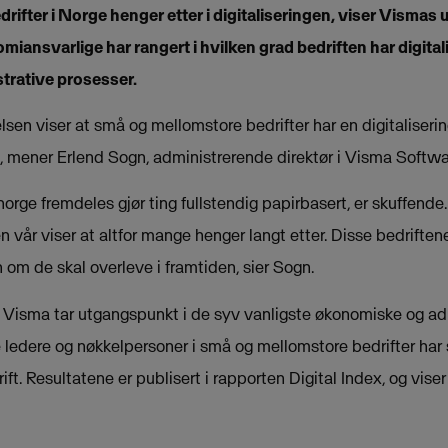
ifter i Norge henger etter i digitaliseringen, viser Vismas
miansvarlige har rangert i hvilken grad bedriften har digital
trative prosesser.
lsen viser at små og mellomstore bedrifter har en digitaliser
ig, mener Erlend Sogn, administrerende direktør i Visma Softw
norge fremdeles gjør ting fullstendig papirbasert, er skuffen
vår viser at altfor mange henger langt etter. Disse bedriftene e
en om de skal overleve i framtiden, sier Sogn.
 Visma tar utgangspunkt i de syv vanligste økonomiske og ad
ge ledere og nøkkelpersoner i små og mellomstore bedrifter ha
rift. Resultatene er publisert i rapporten Digital Index, og vise