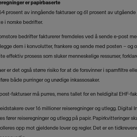
seregninger er papirbaserte
64 prosent av inngående fakturaer og 61 prosent av utgående f
 i norske bedrifter.
omstore bedrifter fakturerer fremdeles ved å sende e-post me
, legge dem i konvolutter, frankere og sende med posten – og 
ite effektiv prosess som sluker menneskelige ressurser, forklar
 er det også større risiko for at de forsvinner i spamfiltre ell
føre både purringer og unødige inkassosaker.
ost-fakturaer må purres, mens tallet for en heldigital EHF-fak
eidstakere over 16 millioner reiseregninger og utlegg. Digital I
s fører reiseregninger og utlegg på papir. Papirkvitteringer sk
rolleres opp mot gjeldende lover og regler. Det er en tidkrev