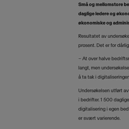
Små og mellomstore bedr
daglige ledere og økono
økonomiske og adminis
Resultatet av undersøke
prosent. Det er for dårl
– At over halve bedrifts
langt, men undersøkelsen 
å ta tak i digitalisering
Undersøkelsen utført av
i bedrifter. 1 500 dagli
digitalisering i egen bed
er svært varierende.