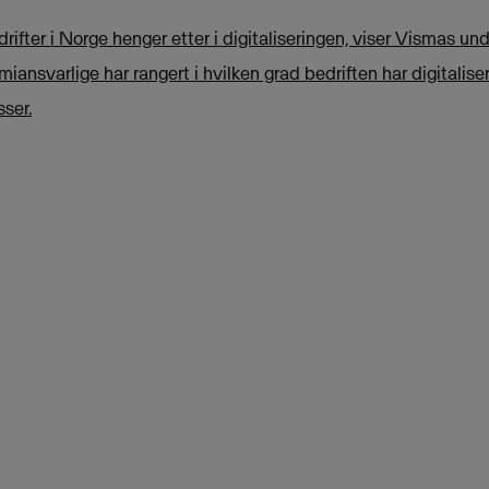
fter i Norge henger etter i digitaliseringen, viser Vismas un
iansvarlige har rangert i hvilken grad bedriften har digitalis
ser.