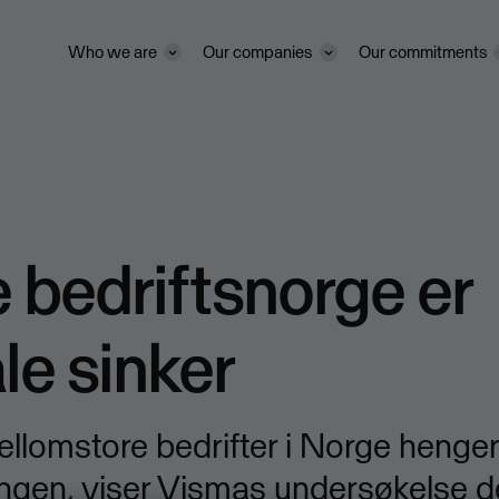
Who we are
Our companies
Our commitments
 bedriftsnorge er
ale sinker
lomstore bedrifter i Norge henger 
ringen, viser Vismas undersøkelse d