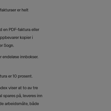
akturaer er helt
d en PDF-faktura eller
oppbevarer kopier i
er Sogn.
er endeløse innbokser.
tura er 10 prosent.
ndex viser at to av tre
al spares på, leveres inn
ende arbeidsmåte, både