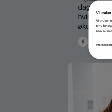
daglige le
Vi bruker
hvilken gra
Vi bruker i
økonomiske
tilby funks
bruk av net
Informasjonsk