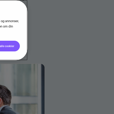
ert i
d og annonser,
jon om din
alle cookier