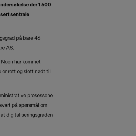
 undersøkelse der 1 500
isert sentrale
ingsgrad på bare 46
are AS.
de. Noen har kommet
r rett og slett nødt til
ministrative prosessene
r svart på spørsmål om
r at digitaliseringsgraden