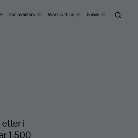
For investors
Work with us
News
etter i
er 1 500