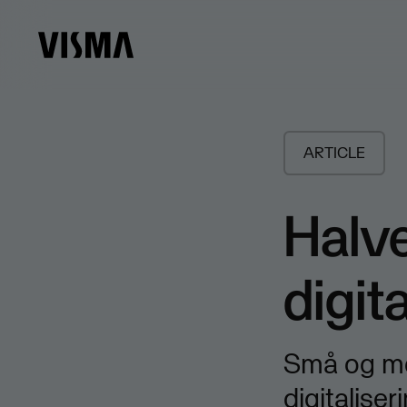
ARTICLE
Halve
digit
Små og mel
digitalise