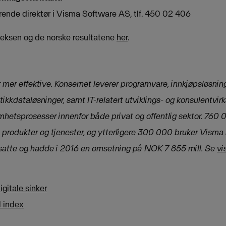
rende direktør i Visma Software AS, tlf. 450 02 406
deksen og de norske resultatene
her
.
mer effektive. Konsernet leverer programvare, innkjøpsløsning
utikkdataløsninger, samt IT-relatert utviklings- og konsulentvi
mhetsprosesser innenfor både privat og offentlig sektor. 760
produkter og tjenester, og ytterligere 300 000 bruker Visma 
satte og hadde i 2016 en omsetning på NOK 7 855 mill.
Se
vi
igitale sinker
l index