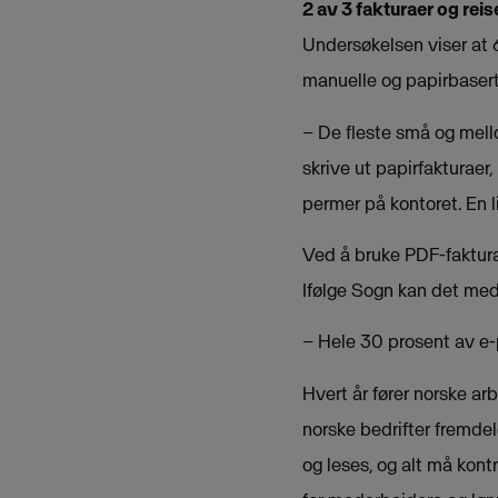
2 av 3 fakturaer og rei
Undersøkelsen viser at 
manuelle og papirbaserte
– De fleste små og mell
skrive ut papirfakturaer
permer på kontoret. En l
Ved å bruke PDF-fakturaer
Ifølge Sogn kan det med
– Hele 30 prosent av e-p
Hvert år fører norske arb
norske bedrifter fremdele
og leses, og alt må kont