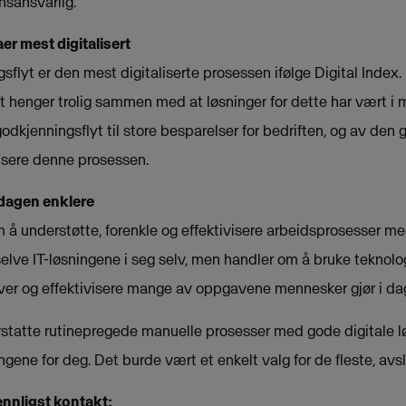
nsansvarlig.
r mest digitalisert
sflyt er den mest digitaliserte prosessen ifølge Digital Index.
t henger trolig sammen med at løsninger for dette har vært i 
k godkjenningsflyt til store besparelser for bedriften, og av de
lisere denne prosessen.
rdagen enklere
m å understøtte, forenkle og effektivisere arbeidsprosesser med
 selve IT-løsningene i seg selv, men handler om å bruke teknolog
er og effektivisere mange av oppgavene mennesker gjør i da
 erstatte rutinepregede manuelle prosesser med gode digitale 
ingene for deg. Det burde vært et enkelt valg for de fleste, avs
ennligst kontakt: