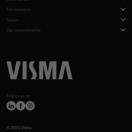
For investors
News
Our commitments
Follow us on
©️ 2026 Visma