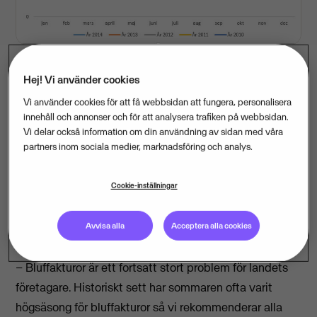
Hej! Vi använder cookies
Under förra sommaren minskade antalet anmälda
Vi använder cookies för att få webbsidan att fungera, personalisera
bluffakturor med 52 procent jämfört med året innan.
innehåll och annonser och för att analysera trafiken på webbsidan.
Vi delar också information om din användning av sidan med våra
Risken att bli utsatt för en falsk faktura är dock
partners inom sociala medier, marknadsföring och analys.
fortsatt stor. En ny undersökning från
ekonomiföretaget Visma och Företagarförbundet
Cookie-inställningar
Fria Företagare visar att så många som sex av tio
småföretagare har fått en bluffaktura de senaste fem
Avvisa alla
Acceptera alla cookies
åren.
– Bluffakturor är ett fortsatt stort problem för landets
företagare. Historiskt sett har sommaren ofta varit
högsäsong för bluffakturor så vi rekommenderar alla