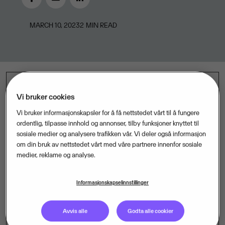
MARCH 10, 2023
2
MIN READ
Vi bruker cookies
“Vi er veldig glade for å ha Hans Erik på plass for å
Vi bruker informasjonskapsler for å få nettstedet vårt til å fungere
lede Vismas satsing mot eiendomsmeglere. Han har
ordentlig, tilpasse innhold og annonser, tilby funksjoner knyttet til
lang erfaring med produktutvikling og større
sosiale medier og analysere trafikken vår. Vi deler også informasjon
endringsprosjekter, og er en leder som setter kundene
om din bruk av nettstedet vårt med våre partnere innenfor sosiale
medier, reklame og analyse.
og deres behov i fokus”, sier Eivind Gundersen,
styreleder i Visma Real Estate.
Informasjonskapselinnstillinger
Hans Erik Eriksen har jobbet med produktutvikling i
Visma siden 2015, og har også bakgrunn fra
Avvis alle
Godta alle cookier
teknologiutvikling i Aftenposten, der han ledet arbeidet