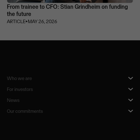
From trainee to CFO: Stian Grindheim on funding
the future
ARTICLE
⏵
MAY 26, 2026
Who we are
For investors
News
Our commitments