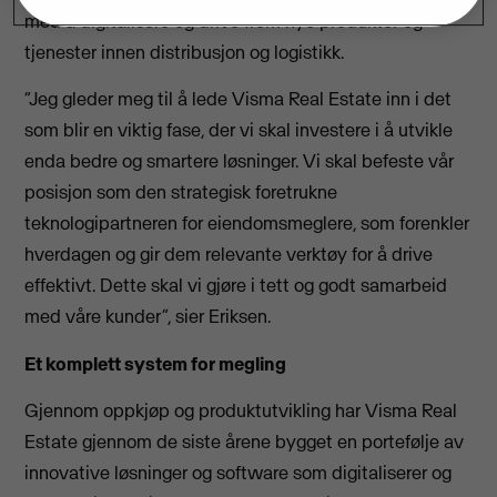
med å digitalisere og drive frem nye produkter og
tjenester innen distribusjon og logistikk.
“Jeg gleder meg til å lede Visma Real Estate inn i det
som blir en viktig fase, der vi skal investere i å utvikle
enda bedre og smartere løsninger. Vi skal befeste vår
posisjon som den strategisk foretrukne
teknologipartneren for eiendomsmeglere, som forenkler
hverdagen og gir dem relevante verktøy for å drive
effektivt. Dette skal vi gjøre i tett og godt samarbeid
med våre kunder”, sier Eriksen.
Et komplett system for megling
Gjennom oppkjøp og produktutvikling har Visma Real
Estate gjennom de siste årene bygget en portefølje av
innovative løsninger og software som digitaliserer og