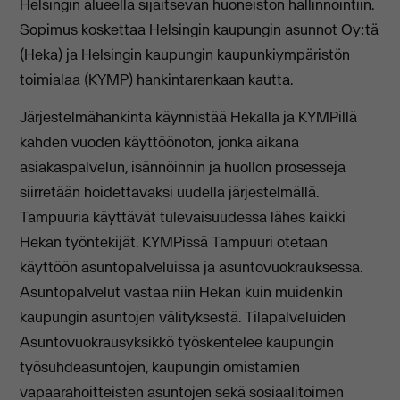
Helsingin alueella sijaitsevan huoneiston hallinnointiin.
Sopimus koskettaa Helsingin kaupungin asunnot Oy:tä
(Heka) ja Helsingin kaupungin kaupunkiympäristön
toimialaa (KYMP) hankintarenkaan kautta.
Järjestelmähankinta käynnistää Hekalla ja KYMPillä
kahden vuoden käyttöönoton, jonka aikana
asiakaspalvelun, isännöinnin ja huollon prosesseja
siirretään hoidettavaksi uudella järjestelmällä.
Tampuuria käyttävät tulevaisuudessa lähes kaikki
Hekan työntekijät. KYMPissä Tampuuri otetaan
käyttöön asuntopalveluissa ja asuntovuokrauksessa.
Asuntopalvelut vastaa niin Hekan kuin muidenkin
kaupungin asuntojen välityksestä. Tilapalveluiden
Asuntovuokrausyksikkö työskentelee kaupungin
työsuhdeasuntojen, kaupungin omistamien
vapaarahoitteisten asuntojen sekä sosiaalitoimen