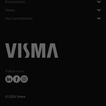
For investors
News
Our commitments
Follow us on
©️ 2026 Visma