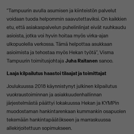
“Tampuurin avulla asumisen ja kiinteistön palvelut
voidaan tuoda helpommin saavutettaviksi. On kaikkien
etu, että asiakaspalvelun puhelinlinjat eivät ruuhkaudu
asioista, jotka voi hyvin hoitaa myös virka-ajan
ulkopuolella verkossa. Tämä helpottaa asukkaan
asioimista ja tehostaa myös Hekan työtä”, Visma
Tampuurin toimitusjohtaja
Juha Raitanen
sanoo.
Laaja kilpailutus haastoi tilaajat ja toimittajat
Joulukuussa 2018 käynnistynyt julkinen kilpailutus
vuokraustoiminnan ja asiakkuudenhallinnan
järjestelmästä päättyi lokakuussa Hekan ja KYMPin
muodostaman hankintarenkaan kummankin osapuolen
tekemään hankintapäätökseen ja marraskuussa
allekirjoitettuun sopimukseen.