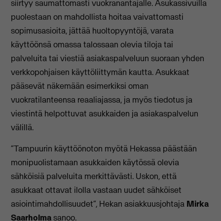
siirtyy saumattomasti vuokranantajalle. Asukassivuilla
puolestaan on mahdollista hoitaa vaivattomasti
sopimusasioita, jättää huoltopyyntöjä, varata
käyttöönsä omassa talossaan olevia tiloja tai
palveluita tai viestiä asiakaspalveluun suoraan yhden
verkkopohjaisen käyttöliittymän kautta. Asukkaat
pääsevät näkemään esimerkiksi oman
vuokratilanteensa reaaliajassa, ja myös tiedotus ja
viestintä helpottuvat asukkaiden ja asiakaspalvelun
välillä.
”Tampuurin käyttöönoton myötä Hekassa päästään
monipuolistamaan asukkaiden käytössä olevia
sähköisiä palveluita merkittävästi. Uskon, että
asukkaat ottavat ilolla vastaan uudet sähköiset
asiointimahdollisuudet”, Hekan asiakkuusjohtaja
Mirka
Saarholma
sanoo.