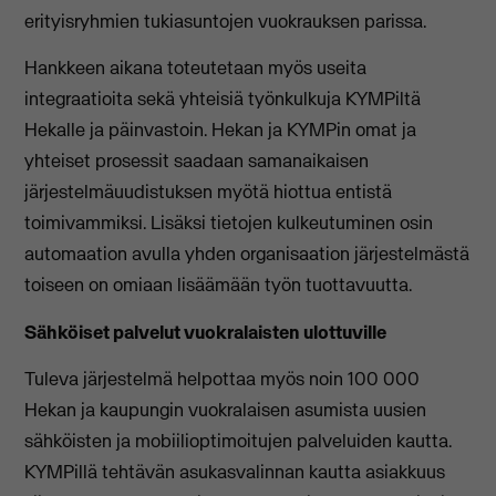
erityisryhmien tukiasuntojen vuokrauksen parissa.
Hankkeen aikana toteutetaan myös useita
integraatioita sekä yhteisiä työnkulkuja KYMPiltä
Hekalle ja päinvastoin. Hekan ja KYMPin omat ja
yhteiset prosessit saadaan samanaikaisen
järjestelmäuudistuksen myötä hiottua entistä
toimivammiksi. Lisäksi tietojen kulkeutuminen osin
automaation avulla yhden organisaation järjestelmästä
toiseen on omiaan lisäämään työn tuottavuutta.
Sähköiset palvelut vuokralaisten ulottuville
Tuleva järjestelmä helpottaa myös noin 100 000
Hekan ja kaupungin vuokralaisen asumista uusien
sähköisten ja mobiilioptimoitujen palveluiden kautta.
KYMPillä tehtävän asukasvalinnan kautta asiakkuus