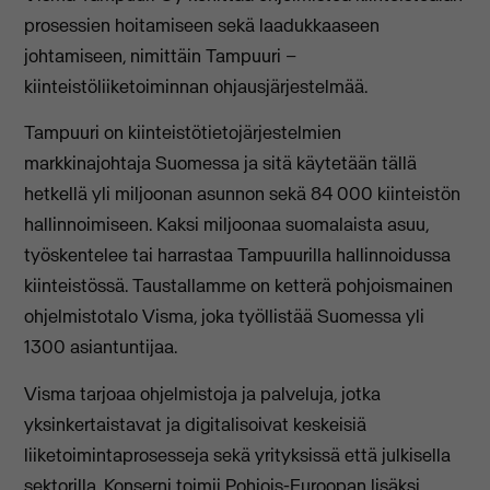
prosessien hoitamiseen sekä laadukkaaseen
johtamiseen, nimittäin Tampuuri –
kiinteistöliiketoiminnan ohjausjärjestelmää.
Tampuuri on kiinteistötietojärjestelmien
markkinajohtaja Suomessa ja sitä käytetään tällä
hetkellä yli miljoonan asunnon sekä 84 000 kiinteistön
hallinnoimiseen. Kaksi miljoonaa suomalaista asuu,
työskentelee tai harrastaa Tampuurilla hallinnoidussa
kiinteistössä. Taustallamme on ketterä pohjoismainen
ohjelmistotalo Visma, joka työllistää Suomessa yli
1300 asiantuntijaa.
Visma tarjoaa ohjelmistoja ja palveluja, jotka
yksinkertaistavat ja digitalisoivat keskeisiä
liiketoimintaprosesseja sekä yrityksissä että julkisella
sektorilla. Konserni toimii Pohjois-Euroopan lisäksi