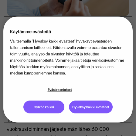
Käytämme evästeitä
Kiinteistöhallinnan johtava ohjelmistoyhtiö Visma
Valitsemalla “Hyväksy kaikki evästeet” hyväksyt evästeiden
Tampuuri Oy on voittanut Helsingin kaupungin laajan
tallentamisen laitteellesi. Niiden avulla voimme parantaa sivuston
toimivuutta, analysoida sivuston käyttöä ja toteuttaa
kilpailutuksen. Sopimuksen puitteissa Visma
markkinointitoimenpiteitä. Voimme jakaa tietoja verkkosivustomme
toimittaa asiakkuudenhallinnan ja
käyttöäsi koskien myös mainonnan, analytiikan ja sosiaalisen
vuokraustoiminnan järjestelmän, jonka avulla
median kumppaniemme kanssa.
hallinnoidaan lähes 60 000 huoneistoa Helsingin
alueella. Asukkaat hyötyvät kattavista sähköisistä
Evästeasetukset
palveluista.
Hylkää kaikki
Hyväksy kaikki evästeet
Helsingin kaupungin kilpailutuksen voittanut
Visma
Tampuuri
toimittaa asiakkuudenhallinnan ja
vuokraustoiminnan järjestelmän lähes 60 000