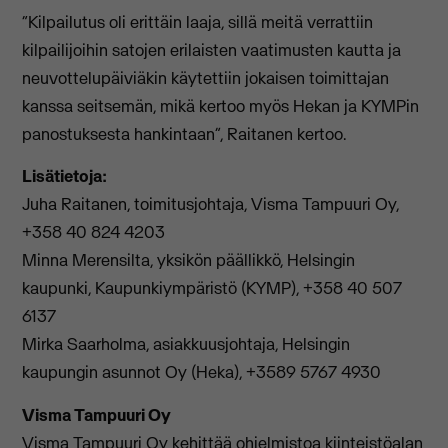
“Kilpailutus oli erittäin laaja, sillä meitä verrattiin
kilpailijoihin satojen erilaisten vaatimusten kautta ja
neuvottelupäiviäkin käytettiin jokaisen toimittajan
kanssa seitsemän, mikä kertoo myös Hekan ja KYMPin
panostuksesta hankintaan”, Raitanen kertoo.
Lisätietoja:
Juha Raitanen, toimitusjohtaja, Visma Tampuuri Oy,
+358 40 824 4203
Minna Merensilta, yksikön päällikkö, Helsingin
kaupunki, Kaupunkiympäristö (KYMP), +358 40 507
6137
Mirka Saarholma, asiakkuusjohtaja, Helsingin
kaupungin asunnot Oy (Heka), +3589 5767 4930
Visma Tampuuri Oy
Visma Tampuuri Oy kehittää ohjelmistoa kiinteistöalan