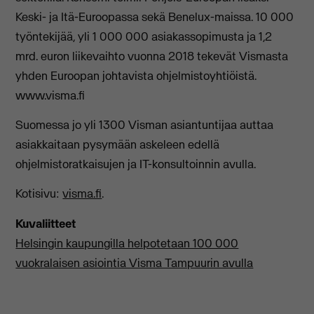
Keski- ja Itä-Euroopassa sekä Benelux-maissa. 10 000
työntekijää, yli 1 000 000 asiakassopimusta ja 1,2
mrd. euron liikevaihto vuonna 2018 tekevät Vismasta
yhden Euroopan johtavista ohjelmistoyhtiöistä.
www.visma.fi
Suomessa jo yli 1300 Visman asiantuntijaa auttaa
asiakkaitaan pysymään askeleen edellä
ohjelmistoratkaisujen ja IT-konsultoinnin avulla.
Kotisivu:
visma.fi
.
Kuvaliitteet
Helsingin kaupungilla helpotetaan 100 000
vuokralaisen asiointia Visma Tampuurin avulla