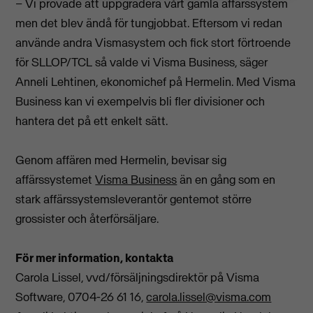
– Vi provade att uppgradera vårt gamla affärssystem
men det blev ändå för tungjobbat. Eftersom vi redan
använde andra Vismasystem och fick stort förtroende
för SLLOP/TCL så valde vi Visma Business, säger
Anneli Lehtinen, ekonomichef på Hermelin. Med Visma
Business kan vi exempelvis bli fler divisioner och
hantera det på ett enkelt sätt.
Genom affären med Hermelin, bevisar sig
affärssystemet
Visma Business
än en gång som en
stark affärssystemsleverantör gentemot större
grossister och återförsäljare.
För mer information, kontakta
Carola Lissel, vvd/försäljningsdirektör på Visma
Software, 0704-26 61 16,
carola.lissel@visma.com