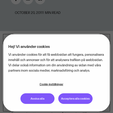
OCTOBER 20, 2011
1
MIN READ
Hej! Vi använder cookies
Hermelin Handels har valt affärssystemet Visma
Vi använder cookies för att få webbsidan att fungera, personalisera
Business Design. Då företaget planerar för
innehåll och annonser och för att analysera trafiken på webbsidan.
expansion och ansåg att deras gamla affärssystem
Vi delar också information om din användning av sidan med våra
partners inom sociala medier, marknadsföring och analys.
blev för svårjobbat och gammaldags, föll valet på
Visma Business och Vismas partner SLLOP/TCL.
Cookie-inställningar
Hermelin kommer att börja med tio användare för
ordermodulen och två användare för
Avvisa alla
Acceptera alla cookies
ekonomimodulen
.