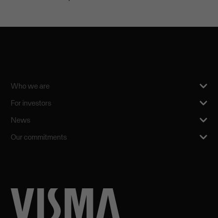
Who we are
For investors
News
Our commitments