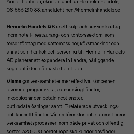
Anneli Lehtinen, ekonomichef på Hermelin Handels,
08-556 210 33,
anneli.lehtinen@hermelinhandels.se
Hermelin Handels AB
är ett sälj- och serviceföretag
inom hotell-, restaurang- och kontorssektorn, som
förser företag med kaffemaskiner, köksmaskiner och
annat som hör kök och servering till. Hermelin Handels
AB planerar att expandera in i andra, närliggande
segment i den närmaste framtiden.
Visma
gör verksamheter mer effektiva. Koncernen
levererar programvara, outsourcingtjänster,
inköpslösningar, betalningstjänster,
butiksdatalösningar samt IT-relaterade utvecklings-
och konsulttjänster. Visma förenklar och automatiserar
verksamhetsprocesser inom både privat och offentlig
sektor. 320 000 nordeuropeiska kunder använder