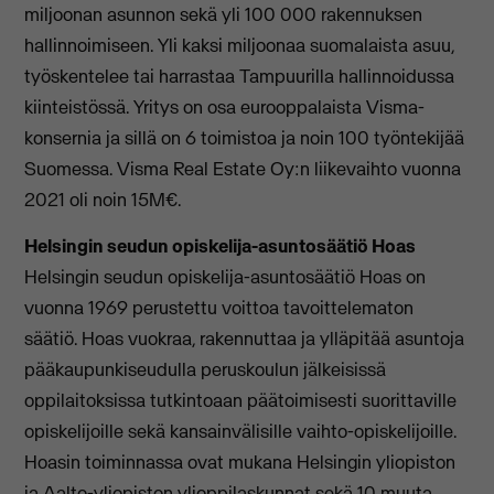
miljoonan asunnon sekä yli 100 000 rakennuksen
hallinnoimiseen. Yli kaksi miljoonaa suomalaista asuu,
työskentelee tai harrastaa Tampuurilla hallinnoidussa
kiinteistössä. Yritys on osa eurooppalaista Visma-
konsernia ja sillä on 6 toimistoa ja noin 100 työntekijää
Suomessa. Visma Real Estate Oy:n liikevaihto vuonna
2021 oli noin 15M€.
Helsingin seudun opiskelija-asuntosäätiö Hoas
Helsingin seudun opiskelija-asuntosäätiö Hoas on
vuonna 1969 perustettu voittoa tavoittelematon
säätiö. Hoas vuokraa, rakennuttaa ja ylläpitää asuntoja
pääkaupunkiseudulla peruskoulun jälkeisissä
oppilaitoksissa tutkintoaan päätoimisesti suorittaville
opiskelijoille sekä kansainvälisille vaihto-opiskelijoille.
Hoasin toiminnassa ovat mukana Helsingin yliopiston
ja Aalto-yliopiston ylioppilaskunnat sekä 10 muuta