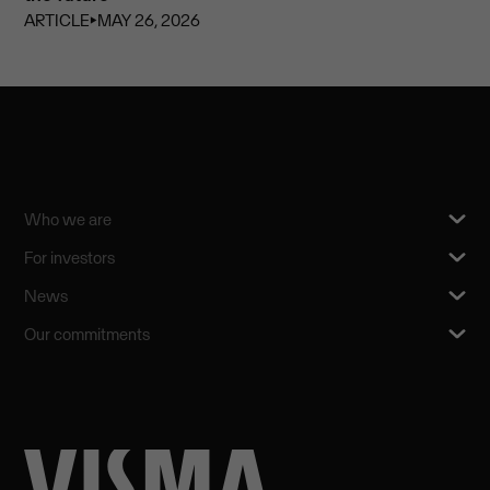
ARTICLE
⏵
MAY 26, 2026
Who we are
For investors
News
Our commitments