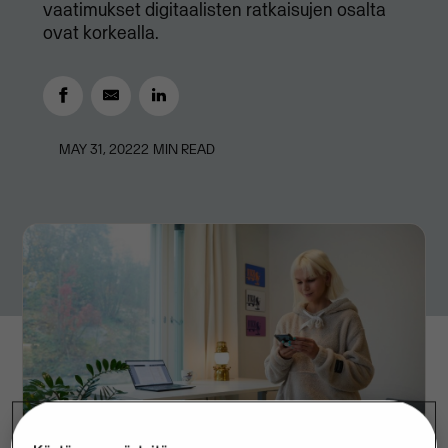
vaatimukset digitaalisten ratkaisujen osalta
ovat korkealla.
MAY 31, 2022
2
MIN READ