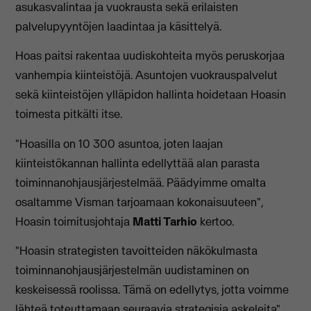
asukasvalintaa ja vuokrausta sekä erilaisten
palvelupyyntöjen laadintaa ja käsittelyä.
Hoas paitsi rakentaa uudiskohteita myös peruskorjaa
vanhempia kiinteistöjä. Asuntojen vuokrauspalvelut
sekä kiinteistöjen ylläpidon hallinta hoidetaan Hoasin
toimesta pitkälti itse.
"Hoasilla on 10 300 asuntoa, joten laajan
kiinteistökannan hallinta edellyttää alan parasta
toiminnanohjausjärjestelmää. Päädyimme omalta
osaltamme Visman tarjoamaan kokonaisuuteen",
Hoasin toimitusjohtaja
Matti Tarhio
kertoo.
"Hoasin strategisten tavoitteiden näkökulmasta
toiminnanohjausjärjestelmän uudistaminen on
keskeisessä roolissa. Tämä on edellytys, jotta voimme
lähteä toteuttamaan seuraavia strategisia askeleita",