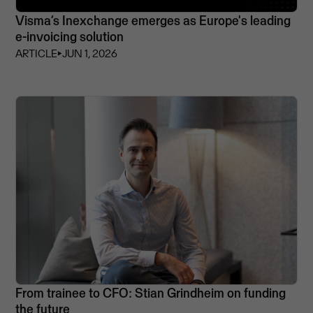
Visma’s Inexchange emerges as Europe's leading
e-invoicing solution
ARTICLE
⏵
JUN 1, 2026
From trainee to CFO: Stian Grindheim on funding
the future