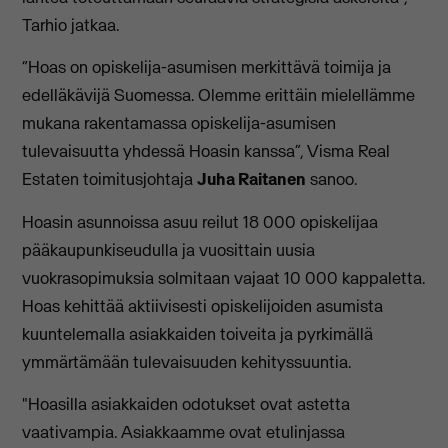
Tarhio jatkaa.
“Hoas on opiskelija-asumisen merkittävä toimija ja
edelläkävijä Suomessa. Olemme erittäin mielellämme
mukana rakentamassa opiskelija-asumisen
tulevaisuutta yhdessä Hoasin kanssa”, Visma Real
Estaten toimitusjohtaja
Juha Raitanen
sanoo.
Hoasin asunnoissa asuu reilut 18 000 opiskelijaa
pääkaupunkiseudulla ja vuosittain uusia
vuokrasopimuksia solmitaan vajaat 10 000 kappaletta.
Hoas kehittää aktiivisesti opiskelijoiden asumista
kuuntelemalla asiakkaiden toiveita ja pyrkimällä
ymmärtämään tulevaisuuden kehityssuuntia.
"Hoasilla asiakkaiden odotukset ovat astetta
vaativampia. Asiakkaamme ovat etulinjassa