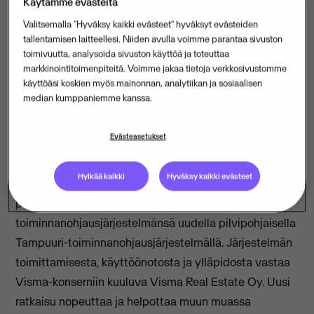
Käytämme evästeitä
Valitsemalla “Hyväksy kaikki evästeet” hyväksyt evästeiden
tallentamisen laitteellesi. Niiden avulla voimme parantaa sivuston
Helsingin seudun opiskelija-asuntosäätiö Hoas
toimivuutta, analysoida sivuston käyttöä ja toteuttaa
markkinointitoimenpiteitä. Voimme jakaa tietoja verkkosivustomme
hankkii Visma Real Estate Oy:lta Tampuuri-
käyttöäsi koskien myös mainonnan, analytiikan ja sosiaalisen
toiminnanohjausjärjestelmän. Hoasin asiakkaat ovat
median kumppaniemme kanssa.
etulinjassa digitalisaation hyödyntämisessä, joten
vaatimukset digitaalisten ratkaisujen osalta ovat
Evästeasetukset
korkealla.
Hylkää kaikki
Hyväksy kaikki evästeet
Helsingin seudun opiskelija-asuntosäätiö Hoas on
päättänyt korvata aiemman ERP-
toiminnanohjausjärjestelmänsä uudella pilvipohjaisella
Tampuuri-toiminnanohjausjärjestelmällä. Järjestelmän
toimittamisesta, käyttöönotosta ja ylläpidosta vastaa
Visma-konserniin kuuluva Visma Real Estate Oy. Uusi
ratkaisu nopeuttaa ja helpottaa muun muassa