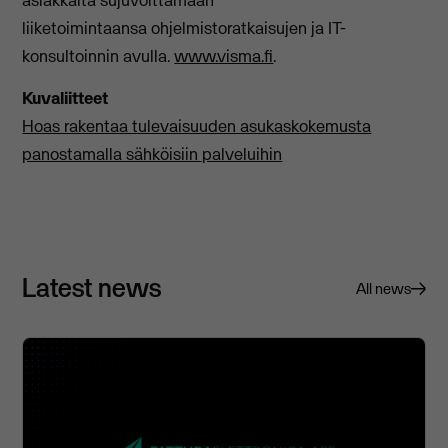
asiakkaita sujuvoittamaan
liiketoimintaansa ohjelmistoratkaisujen ja IT-
konsultoinnin avulla.
www.visma.fi
.
Kuvaliitteet
Hoas rakentaa tulevaisuuden asukaskokemusta
panostamalla sähköisiin palveluihin
Latest news
All news