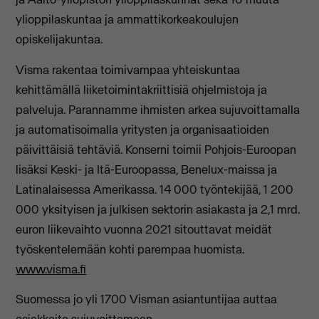
ylioppilaskuntaa ja ammattikorkeakoulujen
opiskelijakuntaa.
Visma rakentaa toimivampaa yhteiskuntaa
kehittämällä liiketoimintakriittisiä ohjelmistoja ja
palveluja. Parannamme ihmisten arkea sujuvoittamalla
ja automatisoimalla yritysten ja organisaatioiden
päivittäisiä tehtäviä. Konserni toimii Pohjois-Euroopan
lisäksi Keski- ja Itä-Euroopassa, Benelux-maissa ja
Latinalaisessa Amerikassa. 14 000 työntekijää, 1 200
000 yksityisen ja julkisen sektorin asiakasta ja 2,1 mrd.
euron liikevaihto vuonna 2021 sitouttavat meidät
työskentelemään kohti parempaa huomista.
www.visma.fi
Suomessa jo yli 1700 Visman asiantuntijaa auttaa