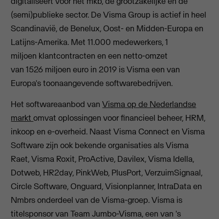
digitaliseert voor het mkb, de grootzakelijke en de
(semi)publieke sector. De Visma Group is actief in heel
Scandinavië, de Benelux, Oost- en Midden-Europa en
Latijns-Amerika. Met 11.000 medewerkers, 1
miljoen klantcontracten en een netto-omzet
van 1526 miljoen euro in 2019 is Visma een van
Europa's toonaangevende softwarebedrijven.
Het softwareaanbod van
Visma op de Nederlandse
markt
omvat oplossingen voor financieel beheer, HRM,
inkoop en e-overheid. Naast Visma Connect en Visma
Software zijn ook bekende organisaties als Visma
Raet, Visma Roxit, ProActive, Davilex, Visma Idella,
Dotweb, HR2day, PinkWeb, PlusPort, VerzuimSignaal,
Circle Software, Onguard, Visionplanner, IntraData en
Nmbrs onderdeel van de Visma-groep. Visma is
titelsponsor van Team Jumbo-Visma, een van 's