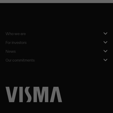
Who we are
For investors
News
Our commitments