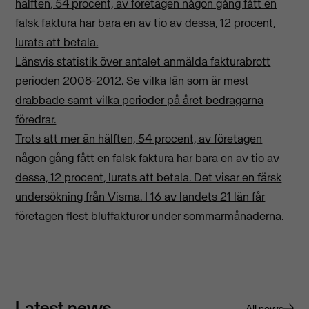
hälften, 54 procent, av företagen någon gång fått en
falsk faktura har bara en av tio av dessa, 12 procent,
lurats att betala.
Länsvis statistik över antalet anmälda fakturabrott
perioden 2008-2012. Se vilka län som är mest
drabbade samt vilka perioder på året bedragarna
föredrar.
Trots att mer än hälften, 54 procent, av företagen
någon gång fått en falsk faktura har bara en av tio av
dessa, 12 procent, lurats att betala. Det visar en färsk
undersökning från Visma. I 16 av landets 21 län får
företagen flest bluffakturor under sommarmånaderna.
Latest news
All news