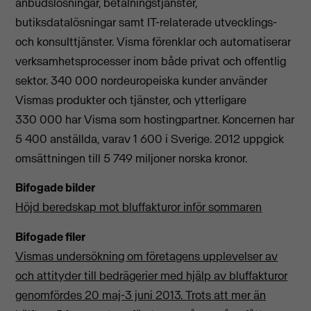
anbudslösningar, betalningstjänster,
butiksdatalösningar samt IT-relaterade utvecklings-
och konsulttjänster. Visma förenklar och automatiserar
verksamhetsprocesser inom både privat och offentlig
sektor. 340 000 nordeuropeiska kunder använder
Vismas produkter och tjänster, och ytterligare
330 000 har Visma som hostingpartner. Koncernen har
5 400 anställda, varav 1 600 i Sverige. 2012 uppgick
omsättningen till 5 749 miljoner norska kronor.
Bifogade bilder
Höjd beredskap mot bluffakturor inför sommaren
Bifogade filer
Vismas undersökning om företagens upplevelser av
och attityder till bedrägerier med hjälp av bluffakturor
genomfördes 20 maj-3 juni 2013. Trots att mer än