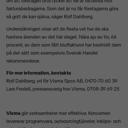
om att företagen ofta tycker att de är rättslösa mot
fakturabedragarna. Som det är nu får företagarna göra
så gott de kan själva, säger Rolf Dahlberg.
Undersökningen visar att de flesta vet hur de ska
hantera ärenden av det här slaget. Nära sju av tio, 66
procent, av dem som fått bluffakturor har bestridit dem
på det sätt som exempelvis Svensk Handel
rekommenderar.
För mer information, kontakta
Rolf Dahlberg, vd för Visma Spcs AB, 0470-70 60 39
Lars Fredell, pressansvarig hos Visma, 0708-39 69 25
Visma
gör verksamheter mer effektiva. Koncernen
levererar programvara, outsourcingtjänster, inköps- och