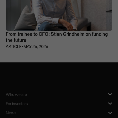
From trainee to CFO: Stian Grindheim on funding
the future
ARTICLE
⏵
MAY 26, 2026
Who we are
For investors
News