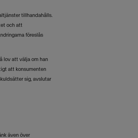
jänster tillhandahålls.
tet och att
ändringarna föreslås
å lov att välja om han
iktigt att konsumenten
kuldsätter sig, avslutar
Tänk även över