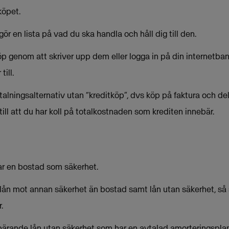
köpet.
ör en lista på vad du ska handla och håll dig till den.
köp genom att skriver upp dem eller logga in på din internetbank
ill.
etalningsalternativ utan “kreditköp”, dvs köp på faktura och del
till att du har koll på totalkostnaden som krediten innebär.
ar en bostad som säkerhet.
lån mot annan säkerhet än bostad samt lån utan säkerhet, s
.
bärande lån utan säkerhet som har en avtalad amorteringsplan