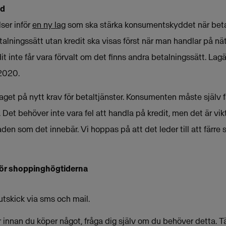
dd
ser inför
en ny lag
som ska stärka konsumentskyddet när betalt
talningssätt utan kredit ska visas först när man handlar på nä
t inte får vara förvalt om det finns andra betalningssätt. Lag
 2020.
slaget på nytt krav för betaltjänster. Konsumenten måste själv f
it. Det behöver inte vara fel att handla på kredit, men det är v
den som det innebär. Vi hoppas på att det leder till att färre s
ör shoppinghögtiderna
mutskick via sms och mail.
er innan du köper något, fråga dig själv om du behöver detta. 