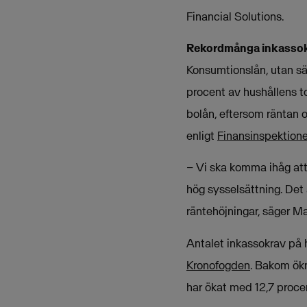
Financial Solutions.
Rekordmånga inkasso
Konsumtionslån, utan säk
procent av hushållens to
bolån, eftersom räntan o
enligt
Finansinspektion
– Vi ska komma ihåg att
hög sysselsättning. Det 
räntehöjningar, säger 
Antalet inkassokrav på h
Kronofogden
. Bakom ök
har ökat med 12,7 procent