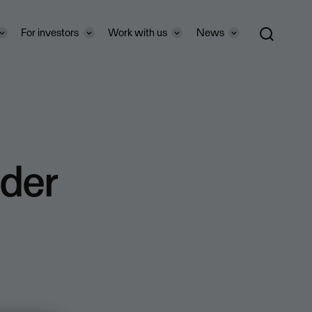
For investors
Work with us
News
der