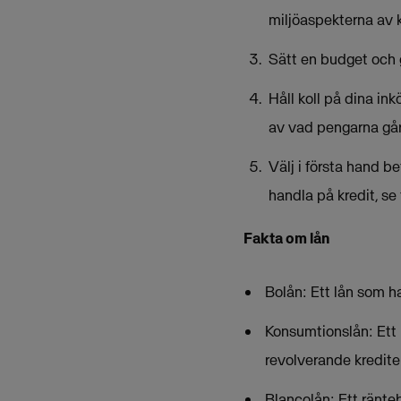
miljöaspekterna av 
Sätt en budget och g
Håll koll på dina in
av vad pengarna går t
Välj i första hand b
handla på kredit, se 
Fakta om lån
Bolån: Ett lån som h
Konsumtionslån: Ett 
revolverande krediter
Blancolån: Ett ränte