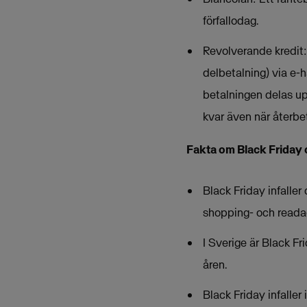
förfallodag.
Revolverande kredit: 
delbetalning) via e-h
betalningen delas upp
kvar även när återbet
Fakta om Black Frida
Black Friday infaller
shopping- och readag
I Sverige är Black F
åren.
Black Friday infaller