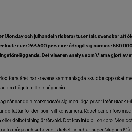
er Monday och julhandeln riskerar tusentals svenskar att ö
er hade över 263 500 personer ådragit sig närmare 580 000 
ngsföreläggande. Det visar en analys som Visma gjort av st
d förra året har kravens sammanlagda skuldbelopp ökat med 
t är den högsta siffran någonsin.
iväg när handeln marknadsför sig med låga priser inför Black 
 underlättar för den som vill konsumera. Köpet genomförs med 
ller delbetalning är förvald. Det kan inte bli enklare. Men det 
ska förmåga och veta vad “klicket” innebär, säger Magnus M