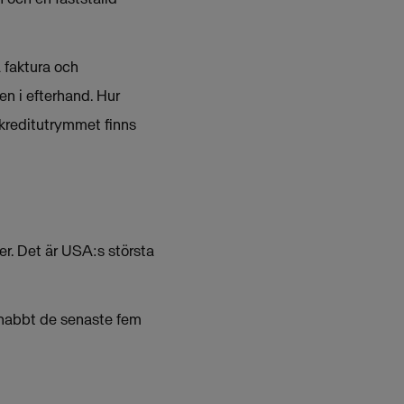
å faktura och
den i efterhand. Hur
a kreditutrymmet finns
er. Det är USA:s största
 snabbt de senaste fem