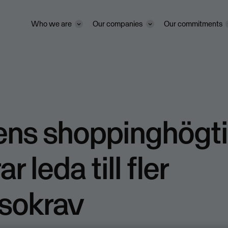
Who we are
Our companies
Our commitments
ens shoppinghögti
ar leda till fler
ssokrav