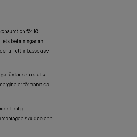
 konsumtion för 18
llets betalningar än
er till ett inkassokrav
a räntor och relativt
marginaler för framtida
rerat enligt
sammanlagda skuldbelopp