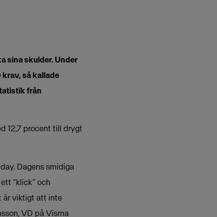
ka sina skulder. Under
krav, så kallade
atistik från
12,7 procent till drygt
Friday. Dagens smidiga
ett “klick” och
är viktigt att inte
ånsson, VD på Visma