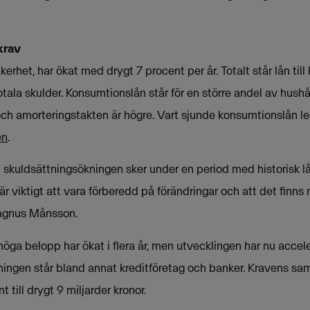
krav
erhet, har ökat med drygt 7 procent per år. Totalt står lån till
tala skulder. Konsumtionslån står för en större andel av hushå
ch amorteringstakten är högre. Vart sjunde konsumtionslån led
en
.
 skuldsättningsökningen sker under en period med historisk låg
är viktigt att vara förberedd på förändringar och att det finns 
Magnus Månsson.
öga belopp har ökat i flera år, men utvecklingen har nu accele
ningen står bland annat kreditföretag och banker. Kravens 
 till drygt 9 miljarder kronor.