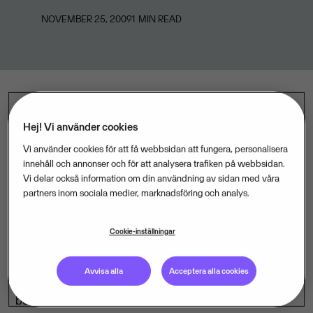
NOVEMBER 25, 2009
1
MIN READ
Huddinge kommun har beslutat att Visma Proceedo
Hej! Vi använder cookies
ska leverera kommunens nya elektroniska inköp-
Vi använder cookies för att få webbsidan att fungera, personalisera
och fakturahanteringslösning. Affären innebär att
innehåll och annonser och för att analysera trafiken på webbsidan.
Vi delar också information om din användning av sidan med våra
Visma Proceedos On Demand-lösning effektiviserar
partners inom sociala medier, marknadsföring och analys.
inköp och fakturahanteringsrutinerna i ytterligare en
stor svensk kommun
.
Cookie-inställningar
I den nya On Demand-lösningen får kommunens
Avvisa alla
Acceptera alla cookies
beställare ett enda system för att göra elektroniska
beställningar och hantera fakturor. Det här ger i