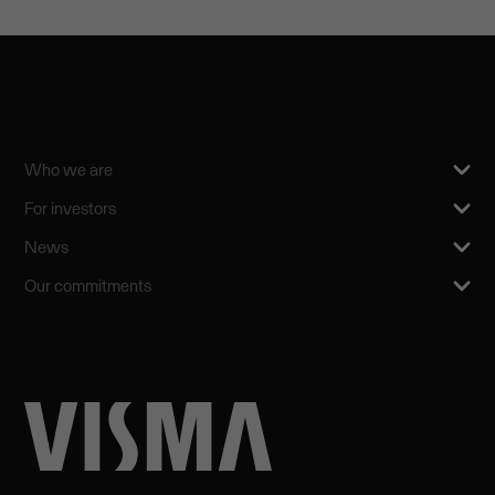
Who we are
For investors
News
Our commitments