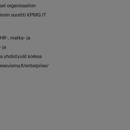
set organisaation
oinnin suoritti KPMG IT
 HR-, matka- ja
 ja
sa yhdistyvät korkea
ww.visma.fi/enterprise/