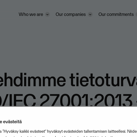
Who we are
Our companies
Our commitments
ehdimme tietoturv
O/IEC 27001:2013 
fikaatti tukee
 evästeitä
a “Hyväksy kaikki evästeet” hyväksyt evästeiden tallentamisen laitteellesi. Niide