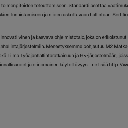
n toimenpiteiden toteuttamiseen. Standardi asettaa vaatimuk
iskien tunnistamiseen ja niiden uskottavaan hallintaan. Sertifi
nnovatiivinen ja kasvava ohjelmistotalo, joka on erikoistunut
janhallintajärjestelmiin. Menestyksemme pohjautuu M2 Matka-
ekä Tiima Työajanhallintaratkaisuun ja HR-järjestelmään, jois
innallisuudet ja erinomainen käytettävyys. Lue lisää http://w