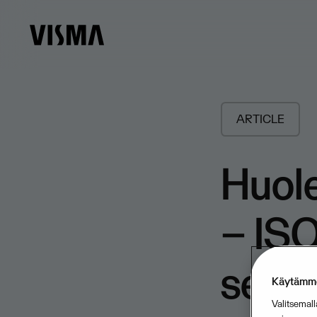
ARTICLE
Huol
– IS
serti
Käytämme
Valitsemall