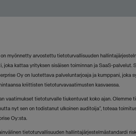
 on myönnetty arvostettu tietoturvallisuuden hallintajärjest
i, joka kattaa yrityksen sisäisen toiminnan ja SaaS-palvelut. S
terprise Oy on luotettava palveluntarjoaja ja kumppani, joka 
imintaansa kriittisten tietoturvavaatimusten kasvaessa.
an vaatimukset tietoturvalle tiukentuvat koko ajan. Olemme 
mutta nyt sen on todistanut ulkoinen auditoija”, toteaa toimitu
rise Oy:sta.
välinen tietoturvallisuuden hallintajärjestelmästandardi riski