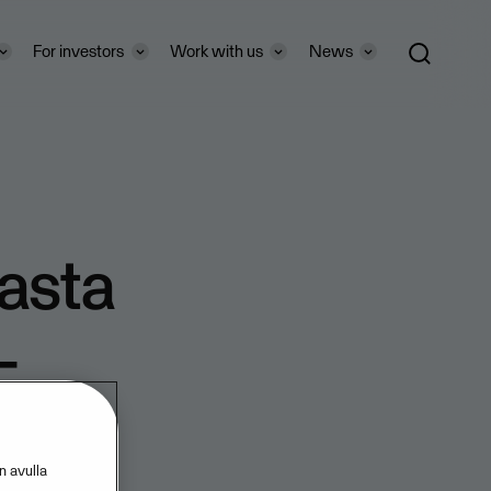
For investors
Work with us
News
asta
-
n avulla