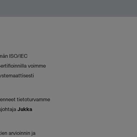
elmän ISO/IEC
ertifioinnilla voimme
systemaattisesti
tienneet tietoturvamme
sjohtaja
Jukka
en arvioinnin ja