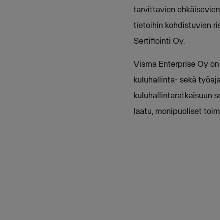
tarvittavien ehkäisevie
tietoihin kohdistuvien r
Sertifiointi Oy.
Visma Enterprise Oy on i
kuluhallinta- sekä työa
kuluhallintaratkaisuun s
laatu, monipuoliset toim