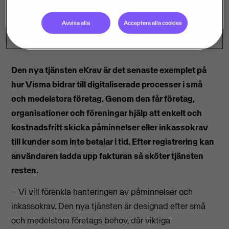
Avvisa alla
Acceptera alla cookies
Den nya tjänsten eKrav är det senaste exemplet på
hur Visma bidrar till digitaliserade processer i små
och medelstora företag. Genom den får företag,
organisationer och föreningar hjälp att enkelt och
kostnadsfritt skicka påminnelser eller inkassokrav
till kunder som inte betalar i tid. Efter registrering kan
användaren ladda upp fakturan så sköter tjänsten
resten.
– Vi vill förenkla hanteringen av påminnelser och
inkassokrav. Den nya tjänsten är designad efter små
och medelstora företags behov, där viktiga