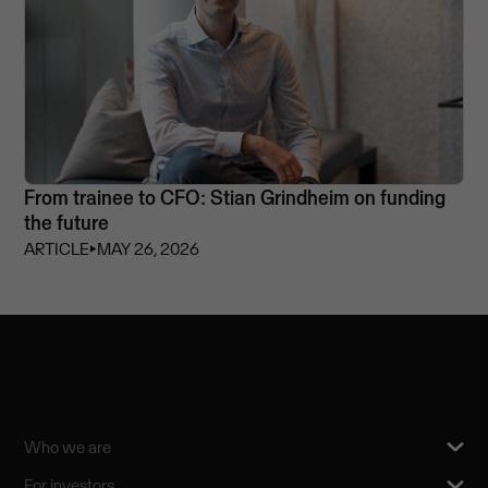
From trainee to CFO: Stian Grindheim on funding
the future
ARTICLE
⏵
MAY 26, 2026
Who we are
For investors