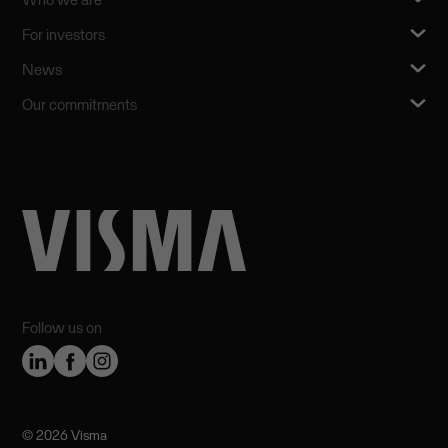
For investors
News
Our commitments
Follow us on
©️ 2026 Visma