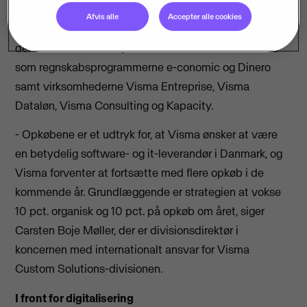
blev lagt til den voksende portefølje af it- og
Afvis alle
Accepter alle cookies
softwarevirksomheder, der de seneste år er blevet en
del af Visma-familien, som bl.a. tæller kendte brands
som regnskabsprogrammerne e-conomic og Dinero
samt virksomhederne Visma Entreprise, Visma
Dataløn, Visma Consulting og Kapacity.
- Opkøbene er et udtryk for, at Visma ønsker at være
en betydelig software- og it-leverandør i Danmark, og
Visma forventer at fortsætte med flere opkøb i de
kommende år. Grundlæggende er strategien at vokse
10 pct. organisk og 10 pct. på opkøb om året, siger
Carsten Boje Møller, der er divisionsdirektør i
koncernen med internationalt ansvar for Visma
Custom Solutions-divisionen.
I front for digitalisering