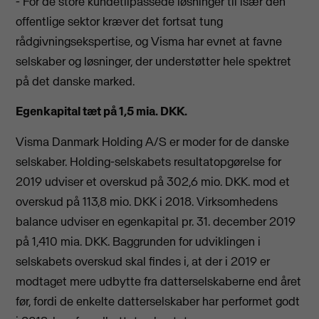
- For de store kundetilpassede løsninger til især den
offentlige sektor kræver det fortsat tung
rådgivningsekspertise, og Visma har evnet at favne
selskaber og løsninger, der understøtter hele spektret
på det danske marked.
Egenkapital tæt på 1,5 mia. DKK.
Visma Danmark Holding A/S er moder for de danske
selskaber. Holding-selskabets resultatopgørelse for
2019 udviser et overskud på 302,6 mio. DKK. mod et
overskud på 113,8 mio. DKK i 2018. Virksomhedens
balance udviser en egenkapital pr. 31. december 2019
på 1,410 mia. DKK. Baggrunden for udviklingen i
selskabets overskud skal findes i, at der i 2019 er
modtaget mere udbytte fra datterselskaberne end året
før, fordi de enkelte datterselskaber har performet godt